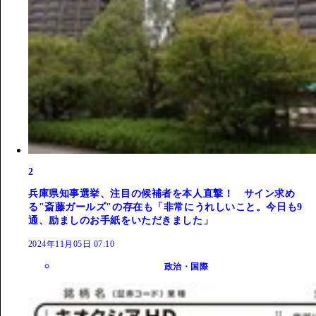
2
兵庫県知事選挙、注目の候補者を本人直撃！ サイン求め
る"斎藤ガールズ"の存在も「非常にうれしいこと。今日も9
通、励ましのお手紙をいただきました」
2024年11月05日 07:10
政治・国際