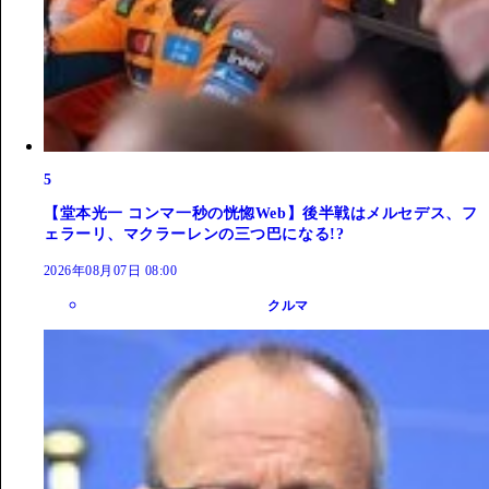
5
【堂本光一 コンマ一秒の恍惚Web】後半戦はメルセデス、フ
ェラーリ、マクラーレンの三つ巴になる!?
2026年08月07日 08:00
クルマ