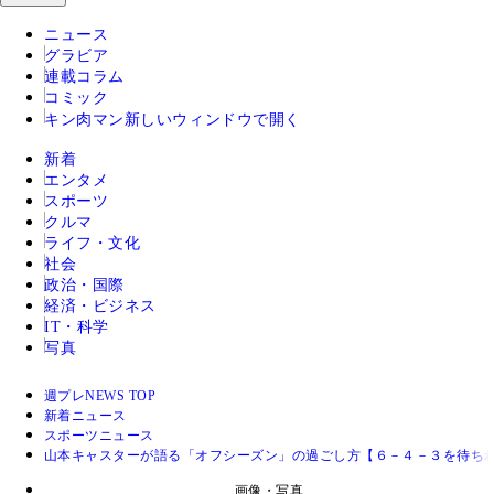
ニュース
グラビア
連載コラム
コミック
キン肉マン
新しいウィンドウで開く
新着
エンタメ
スポーツ
クルマ
ライフ・文化
社会
政治・国際
経済・ビジネス
IT・科学
写真
週プレNEWS TOP
新着ニュース
スポーツニュース
山本キャスターが語る「オフシーズン」の過ごし方【６－４－３を待ちわ
画像・写真