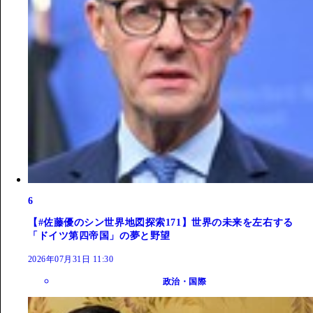
6
【#佐藤優のシン世界地図探索171】世界の未来を左右する
「ドイツ第四帝国」の夢と野望
2026年07月31日 11:30
政治・国際