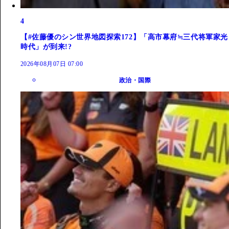
4
【#佐藤優のシン世界地図探索172】「高市幕府≒三代将軍家光
時代」が到来!?
2026年08月07日 07:00
政治・国際