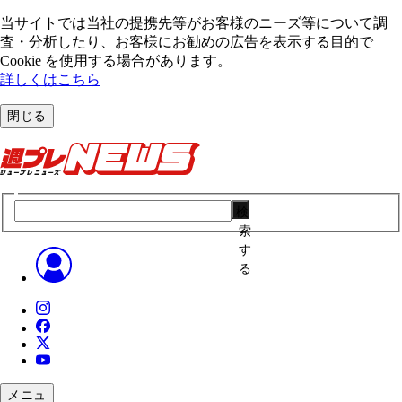
当サイトでは当社の提携先等がお客様のニーズ等について調
査・分析したり、お客様にお勧めの広告を表⽰する⽬的で
Cookie を使⽤する場合があります。
詳しくはこちら
閉じる
検
索
す
る
メニュ