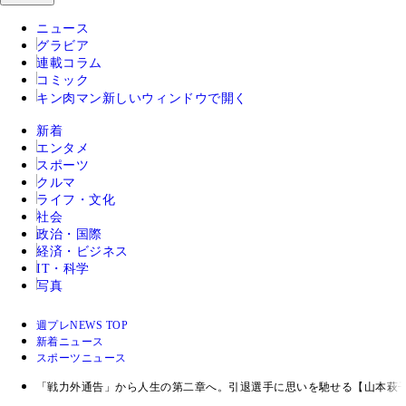
ニュース
グラビア
連載コラム
コミック
キン肉マン
新しいウィンドウで開く
新着
エンタメ
スポーツ
クルマ
ライフ・文化
社会
政治・国際
経済・ビジネス
IT・科学
写真
週プレNEWS TOP
新着ニュース
スポーツニュース
「戦力外通告」から人生の第二章へ。引退選手に思いを馳せる【山本萩子