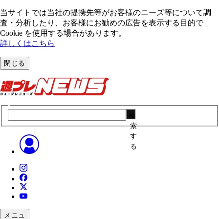
当サイトでは当社の提携先等がお客様のニーズ等について調
査・分析したり、お客様にお勧めの広告を表⽰する⽬的で
Cookie を使⽤する場合があります。
詳しくはこちら
閉じる
検
索
す
る
メニュ