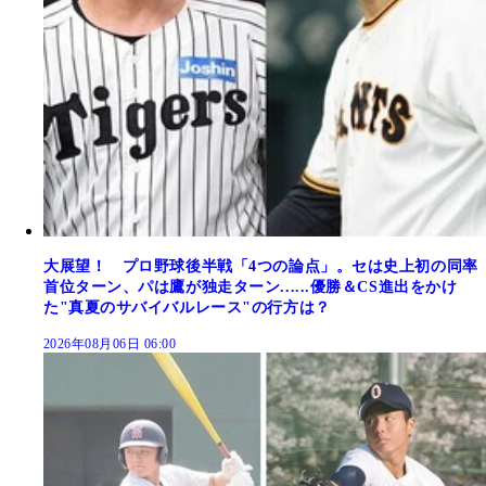
大展望！ プロ野球後半戦「4つの論点」。セは史上初の同率
首位ターン、パは鷹が独走ターン......優勝＆CS進出をかけ
た"真夏のサバイバルレース"の行方は？
2026年08月06日 06:00