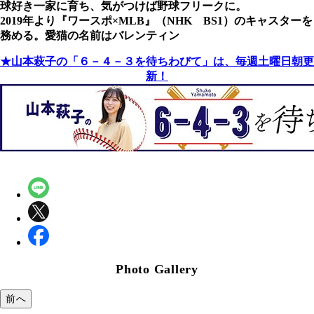
球好き一家に育ち、気がつけば野球フリークに。
2019年より『ワースポ×MLB』（NHK BS1）のキャスターを
務める。愛猫の名前はバレンティン
★山本萩子の「６－４－３を待ちわびて」は、毎週土曜日朝更
新！
Photo Gallery
前へ