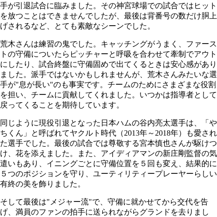
手が引退試合に臨みました。その神宮球場での試合ではヒット
を放つことはできませんでしたが、最後は背番号の数だけ胴上
げされるなど、とても素敵なシーンでした。
荒木さんは練習の鬼でした。キャッチングがうまく、ファース
トの守備についたらピッチャーと呼吸を合わせて牽制でアウト
にしたり、試合終盤に守備固めで出てくるときは安心感があり
ました。派手ではないかもしれませんが、荒木さんみたいな選
手が"息が長い"のも事実です。チームのためにさまざまな役割
を担い、チームに貢献してくれました。いつかは指導者として
戻ってくることを期待しています。
同じように現役引退となった日本ハムの谷内亮太選手は、「や
ちくん」と呼ばれてヤクルト時代（2013年～2018年）も愛され
た選手でした。最後の試合では尊敬する宮本慎也さんが駆けつ
け、花を添えました。また、アイディアマンの新庄剛監督の気
遣いもあり、イニングごとに守備位置を５回も変え、結果的に
５つのポジションを守り、ユーティリティープレーヤーらしい
有終の美を飾りました。
そして最後は"メジャー流"で、守備に就かせてから交代を告
げ、満員のファンの拍手に送られながらグランドを去りまし