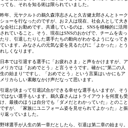
っても、それを知る術は限られていました。
昨年、元ヤクルトの鵜久森淳志さんと久古健太郎さんとトーク
ショーを行なったのですが、お２人は現在、社会人として大き
な会社にお勤めです。共通しているのは、SNSを積極的に活用
されていること。そう、現在はSNSのおかげで、チームを去っ
たり、引退したりした選手たちの動向がわかるようになってき
ています。みなさんの元気な姿を見るたびに「よかった」とう
れしくなります。
日本では引退する選手に「お疲れさま」と声をかけますが、ア
メリカでは「おめでとう」と言うそうです。確かに"第二の人
生の始まり"ですし、「おめでとう」という言葉はいかにもア
メリカらしい素敵なかけ声だなって思います。
引退が決まって引退試合ができる幸せな選手もいますが、そう
ではない選手もいます。鵜久森さんはトライアウトを何度も受
け、最後のほうは自分でも「ダメだとわかっていた」とのこと
ですが、「家族にユニフォーム姿を見せられてよかった」と振
り返っていました。
野球選手が人生の第一章だとしたら、引退は第二章の始まり。