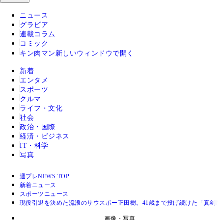
ニュース
グラビア
連載コラム
コミック
キン肉マン
新しいウィンドウで開く
新着
エンタメ
スポーツ
クルマ
ライフ・文化
社会
政治・国際
経済・ビジネス
IT・科学
写真
週プレNEWS TOP
新着ニュース
スポーツニュース
現役引退を決めた流浪のサウスポー正田樹。41歳まで投げ続けた「真剣
画像・写真