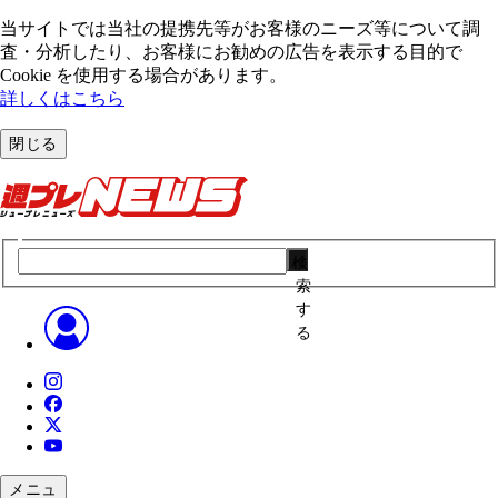
当サイトでは当社の提携先等がお客様のニーズ等について調
査・分析したり、お客様にお勧めの広告を表⽰する⽬的で
Cookie を使⽤する場合があります。
詳しくはこちら
閉じる
検
索
す
る
メニュ