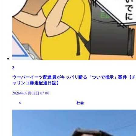
2
ウーバーイーツ配達員がキッパリ断る「ついで指示」案件【チ
ャリンコ爆走配達日誌】
2026年07月02日 07:00
社会