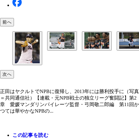
前へ
練習環境の厳しいなか独立リーグで10年もプレー
弓岡監督（左端）も正田（左から５人目）に全幅の
選手晩年の正田は老練な投球術で勝負していた
を置いていた
次へ
正田はヤクルトでNPBに復帰し、2013年には勝利投手に（写真
＝共同通信社）【連載・元NPB戦士の独立リーグ奮闘記】第2
章 愛媛マンダリンパイレーツ監督・弓岡敬二郎編 第11回か
つては華やかなNPBの...
正田はヤクルトでNPBに復帰し、2013年には勝利
この記事を読む
（写真＝共同通信社）