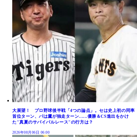
大展望！ プロ野球後半戦「4つの論点」。セは史上初の同率
首位ターン、パは鷹が独走ターン......優勝＆CS進出をかけ
た"真夏のサバイバルレース"の行方は？
2026年08月06日 06:00