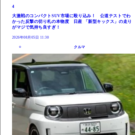
4
大激戦のコンパクトSUV市場に殴り込み！ 公道テストでわ
かった反撃の切り札の本物度 日産 「新型キックス」の走り
がマジで気持ち良すぎ！
2026年08月05日 11:30
クルマ