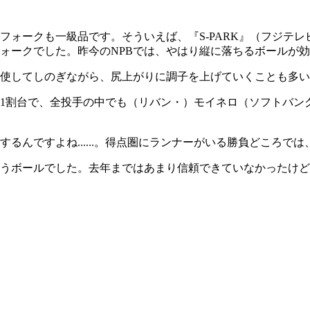
ークも一級品です。そういえば、『S‐PARK』（フジテレビ
ォークでした。昨今のNPBでは、やはり縦に落ちるボールが
使してしのぎながら、尻上がりに調子を上げていくことも多い
1割台で、全投手の中でも（リバン・）モイネロ（ソフトバン
るんですよね......。得点圏にランナーがいる勝負どころで
うボールでした。去年まではあまり信頼できていなかったけど