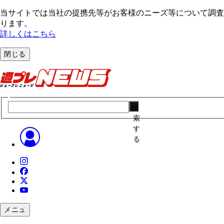
当サイトでは当社の提携先等がお客様のニーズ等について調査・
ります。
詳しくはこちら
閉じる
検
索
す
る
メニュ