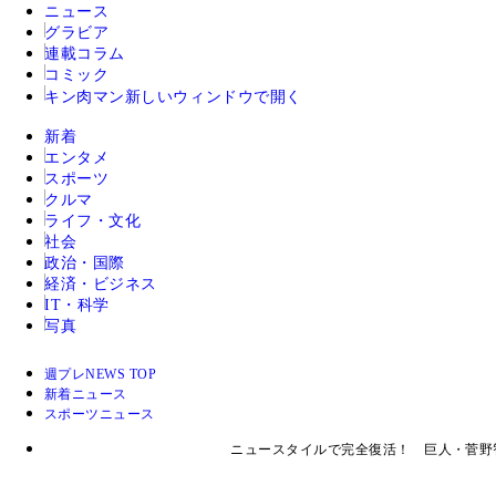
ニュース
グラビア
連載コラム
コミック
キン肉マン
新しいウィンドウで開く
新着
エンタメ
スポーツ
クルマ
ライフ・文化
社会
政治・国際
経済・ビジネス
IT・科学
写真
週プレNEWS TOP
新着ニュース
スポーツニュース
ニュースタイルで完全復活！ 巨人・菅野