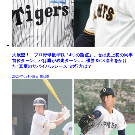
大展望！ プロ野球後半戦「4つの論点」。セは史上初の同率
首位ターン、パは鷹が独走ターン......優勝＆CS進出をかけ
た"真夏のサバイバルレース"の行方は？
2026年08月06日 06:00