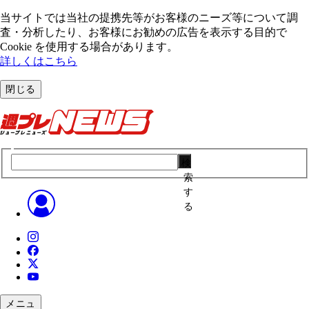
当サイトでは当社の提携先等がお客様のニーズ等について調
査・分析したり、お客様にお勧めの広告を表⽰する⽬的で
Cookie を使⽤する場合があります。
詳しくはこちら
閉じる
検
索
す
る
メニュ