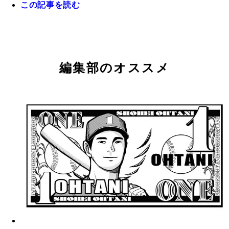
店主所有。大谷翔平の妻、田中真美子さんのバスケ
この記事を読む
テッシー（勅使川原克典） 引退したおじさんのカ
KKM 1998年に高橋由伸（元巨人）のファンになり
ウー（Ryo Wu） 台湾出身。小学校時代、野球台湾
店主（冨岡秀平） 1998年に脱サラし、サイン入り
ボール選手時代のカード。「価格、人気共に赤丸急
アルビーズが試合で使ったバットのノブを埋め込ん
かり収集している枯れ系コレクター。ボー・ジャク
カを集め始める。MLBではアトランタ・ブレーブ
来日した際にベースボールカードと出合う。コレク
を扱うメモラビリアショップに修業に入る。2001
KKM氏所有。大谷の日本ハム時代のルーキーカー
中のカードです！」
すべての要素を兼ね備え＂コンプリート・プレーヤ
ード（KKM氏所有）
のプレーを見てMLBにハマり、2000年頃から本格
塁手オジー・アルビーズのファン。YouTube、note
歴17年。2018年に就職のため来日。ダルビッシュ
立、東京・御徒町で「G-FREAK メモラビリア ス
（2013年）。現在は価格が高騰
教授
と称されたウィリー・メイズ（元ジャイアンツなど
ード収集を開始。オールドスタイルの薄いカードが
カを紹介する活動もしている
ライス・ハーパーをメインに収集
カードショップ」経営。MLBをはじめNBA、欧州
伝説のプレー「ザ・キャッチ」をカード化。サイン
ー、BBMなどあらゆるカードを扱う
（テッシー氏所有）
編集部のオススメ