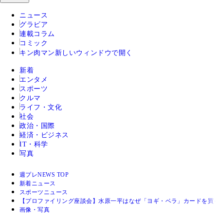
ニュース
グラビア
連載コラム
コミック
キン肉マン
新しいウィンドウで開く
新着
エンタメ
スポーツ
クルマ
ライフ・文化
社会
政治・国際
経済・ビジネス
IT・科学
写真
週プレNEWS TOP
新着ニュース
スポーツニュース
【プロファイリング座談会】水原一平はなぜ「ヨギ・ベラ」カードを買
画像・写真