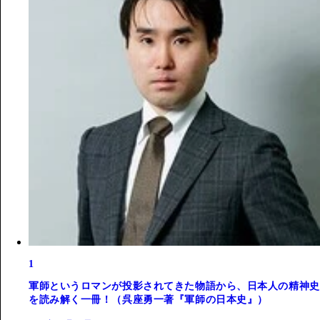
1
軍師というロマンが投影されてきた物語から、日本人の精神史
を読み解く一冊！（呉座勇一著『軍師の日本史』）