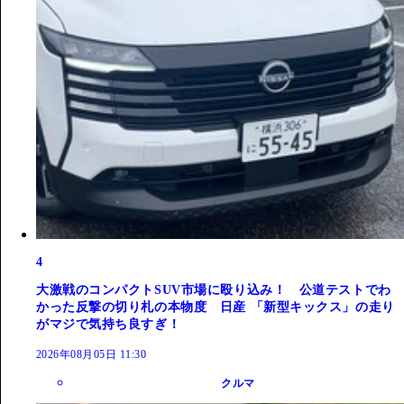
4
大激戦のコンパクトSUV市場に殴り込み！ 公道テストでわ
かった反撃の切り札の本物度 日産 「新型キックス」の走り
がマジで気持ち良すぎ！
2026年08月05日 11:30
クルマ