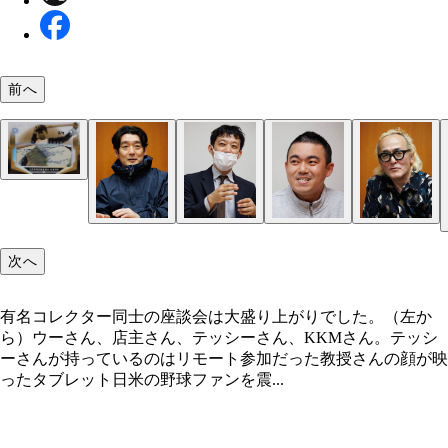
ダルビッシュがMLB1年目（2012年）にオールスタ
ームに選出された際の実使用ユニフォームのランド
前へ
タグを切って作ったトレカ。この1枚しか存在しな
ー氏所有）
有名コレクター同士の座談会は大盛り上がりでした
（左から）ウーさん、店主さん、テッシーさん、K
エンゼルス時代の大谷翔平の直筆サインカード（20
ウー氏所有。スーパースターのブライス・ハーパー
ん。テッシーさんが持っているのはリモート参加だ
テッシー氏所有。3000本安打を達成した1972年の
店主所有。野球賭博に関与してしまい、通算4256
製）。これはメジャー初期のサインで、現在のサイ
ィリーズ）が試合で着用したユニフォームのランド
教授さんの顔が映ったタブレット
ニカラグアの地震被災者へ救援物資を届ける際に飛
を打ちながら殿堂入りできていないピート・ローズ
は違う。ユニフォームのパッチ部分を封入（店主所
タグを切って作ったカードに、本人の直筆サイン入
次へ
事故で非業の死を遂げたプエルトリコの英雄ロベル
レッズなど）のサインボール。「ステロイド0」の
今ならひと箱17万5000円もする高額なハコから引
クレメンテのサイン入りカード
クリプション入り
た
有名コレクター同士の座談会は大盛り上がりでした。（左か
ら）ウーさん、店主さん、テッシーさん、KKMさん。テッシ
ーさんが持っているのはリモート参加だった教授さんの顔が映
ったタブレット日米の野球ファンを震...