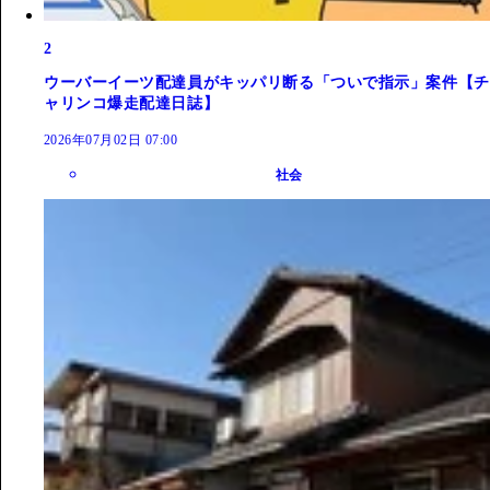
2
ウーバーイーツ配達員がキッパリ断る「ついで指示」案件【チ
ャリンコ爆走配達日誌】
2026年07月02日 07:00
社会