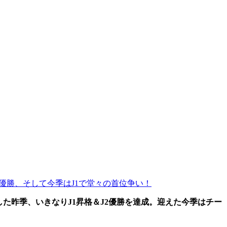
優勝、そして今季はJ1で堂々の首位争い！
た昨季、いきなりJ1昇格＆J2優勝を達成。迎えた今季はチー