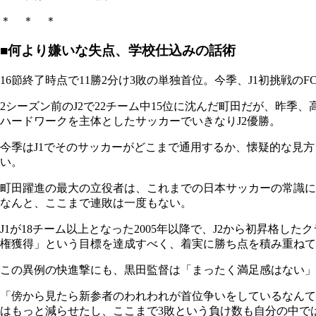
＊ ＊ ＊
■何より嫌いな失点、学校仕込みの話術
16節終了時点で11勝2分け3敗の単独首位。今季、J1初挑戦
2シーズン前のJ2で22チーム中15位に沈んだ町田だが、昨
ハードワークを主体としたサッカーでいきなりJ2優勝。
今季はJ1でそのサッカーがどこまで通用するか、懐疑的な見
い。
町田躍進の最大の立役者は、これまでの日本サッカーの常識に
なんと、ここまで連敗は一度もない。
J1が18チーム以上となった2005年以降で、J2から初昇格し
権獲得」という目標を達成すべく、着実に勝ち点を積み重ねて
この異例の快進撃にも、黒田監督は「まったく満足感はない」
「傍から見たら新参者のわれわれが首位争いをしているなんて
はもっと減らせたし、ここまで3敗という負け数も自分の中で