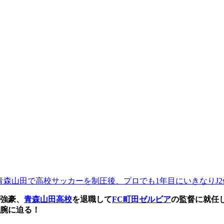
青森山田で高校サッカーを制圧後、プロでも1年目にいきなりJ2
強豪、
青森山田高校
を退職して
FC町田ゼルビア
の監督に就任し
手腕に迫る！