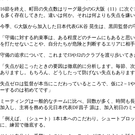
16節を終え、町田の失点数はリーグ最少のG大阪（11）に次
も多く存在してきた。違いは何か。それは何よりも失点を嫌
今季、G大阪から加入した日本代表GK谷 晃生は、黒田監督
「守備に対する約束事は、ある程度どのチームにもあると思い
を打たせないことや、自分たちが危険と判断するエリアに相手
守備の追求について、これまでJ3やJ2のクラブを渡り歩いて
「失点が起こったときの要因は徹底的に分析します。毎節、次の
ありますし。もちろん、どうしたって防げない失点もあります
失点ゼロは監督が本当にこだわっているところで、仮に2－1
ーするのは初めてです」
ミーティングは一般的なチームに比べ、回数が多く、時間も長
加入し、主将を務める元日本代表DF昌子 源は、加入初日の
「例えば、（シュート）1本1本へのこだわり。シュートブロ
に、練習で徹底する。