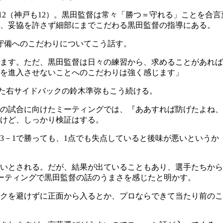
ぐ12（神戸も12）。黒田監督は常々「勝つ＝守れる」ことを
い、妥協を許さず細部にまでこだわる黒田監督の指導にある。
の守備へのこだわりについてこう話す。
ます。ただ、黒田監督は日々の練習から、求めることがあれば
を進入させないことへのこだわりは強く感じます」
きた右サイドバックの鈴木準弥もこう続ける。
試合に向けたミーティングでは、『ああすれば防げたよね、ここで
けど、しっかり検証はする。
や3－1で勝っても、1点でも失点していると後味が悪いという
いとされる。だが、結果が出ていることもあり、選手たちから
ミーティングで黒田監督の話のうまさを感じたと明かす。
ックを避けずに正面から入るとか、プロならできて当たり前の