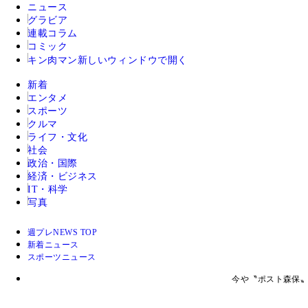
ニュース
グラビア
連載コラム
コミック
キン肉マン
新しいウィンドウで開く
新着
エンタメ
スポーツ
クルマ
ライフ・文化
社会
政治・国際
経済・ビジネス
IT・科学
写真
週プレNEWS TOP
新着ニュース
スポーツニュース
今や〝ポスト森保〟