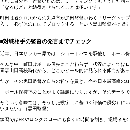
それに自分が一番驚いたのは、ミーティングでもそうした話
『なるほど』と納得させられることは多いです」
町田は被クロスからの失点率が黒田監督いわく「リーグトップ
入り、必ず体の正面でブロックする、という黒田監督が提唱す
■対戦相手の監督の発言までチェック
近年、日本サッカー界では、ショートパスを駆使し、ボール保
そんな中、町田はボール保持にこだわらず、状況によってはロ
青森山田高校時代から、どこかヒール的に見られる傾向があっ
だが、その黒田監督が自らの哲学を貫き、今や日本最高峰のJ
「ボール保持率のことがよく話題になりますが、そのデータで
そういう意味では、そうした数字（に基づく評価の優劣）にい
いきたい」（黒田監督）
練習ではFKやロングスローにも多くの時間を割き、退場者を