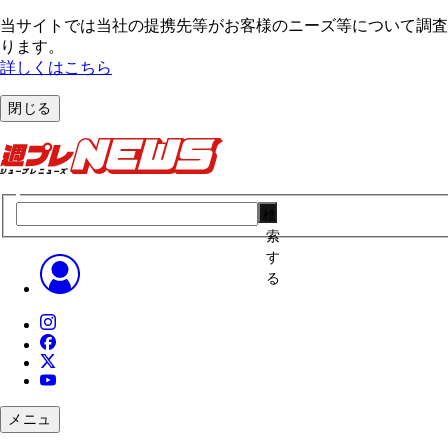
当サイトでは当社の提携先等がお客様のニーズ等について調査・
ります。
詳しくはこちら
閉じる
検
索
す
る
メニュ