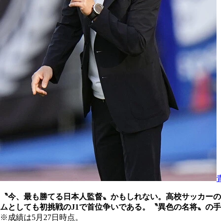
〝今、最も勝てる日本人監督〟かもしれない。高校サッカーの
ムとしても初挑戦のJ1で首位争いである。〝異色の名将〟の
※成績は5月27日時点。