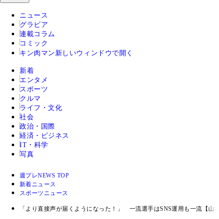
ニュース
グラビア
連載コラム
コミック
キン肉マン
新しいウィンドウで開く
新着
エンタメ
スポーツ
クルマ
ライフ・文化
社会
政治・国際
経済・ビジネス
IT・科学
写真
週プレNEWS TOP
新着ニュース
スポーツニュース
「より直接声が届くようになった！」 一流選手はSNS運用も一流【山本