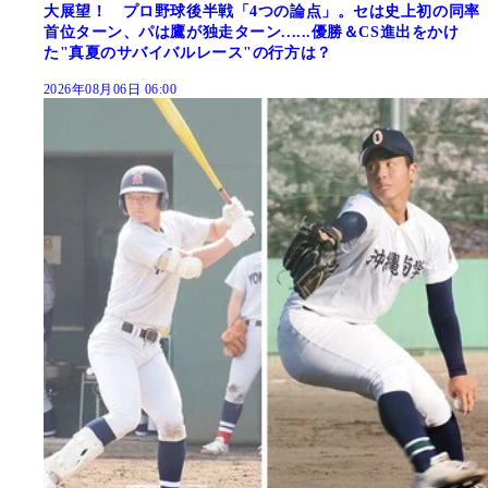
大展望！ プロ野球後半戦「4つの論点」。セは史上初の同率
首位ターン、パは鷹が独走ターン......優勝＆CS進出をかけ
た"真夏のサバイバルレース"の行方は？
2026年08月06日 06:00