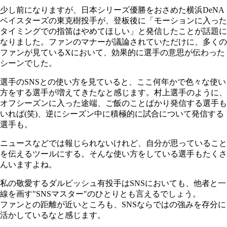
少し前になりますが、日本シリーズ優勝をおさめた横浜DeNA
ベイスターズの東克樹投手が、登板後に「モーションに入った
タイミングでの指笛はやめてほしい」と発信したことが話題に
なりました。ファンのマナーが議論されていただけに、多くの
ファンが見ているXにおいて、効果的に選手の意思が伝わった
シーンでした。
選手のSNSとの使い方を見ていると、ここ何年かで色々な使い
方をする選手が増えてきたなと感じます。村上選手のように、
オフシーズンに入った途端、ご飯のことばかり発信する選手も
いれば(笑)、逆にシーズン中に積極的に試合について発信する
選手も。
ニュースなどでは報じられないけれど、自分が思っていること
を伝えるツールにする。そんな使い方をしている選手もたくさ
んいますよね。
私の敬愛するダルビッシュ有投手はSNSにおいても、他者と一
線を画す"SNSマスター"のひとりとも言えるでしょう。
ファンとの距離が近いところも、SNSならではの強みを存分に
活かしているなと感じます。