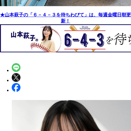
★山本萩子の「６－４－３を待ちわびて」は、毎週金曜日朝更
新！