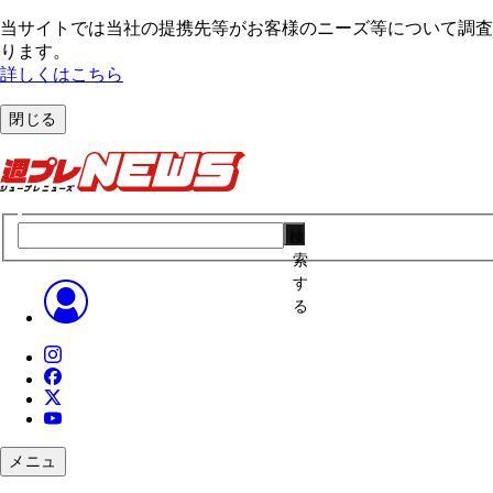
当サイトでは当社の提携先等がお客様のニーズ等について調査・
ります。
詳しくはこちら
閉じる
検
索
す
る
メニュ