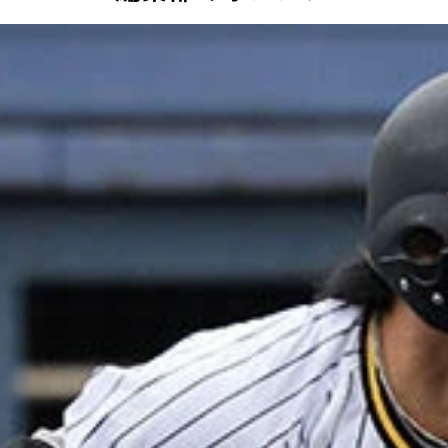
ンドでは3000人以上が選手たちの人生を懸けたプレーを見守った
：2年前から二刀流挑戦。この日は投げて2奪三振、打っても二
子園を制した大阪桐蔭のエース。「もともと緊張しいで、今日も
17年には12勝を挙げ37年ぶりのリーグ連覇に貢献も20年以降
は地元・静岡で、くふうハヤテのトライアウトも受験。「実家に
て日本ハム、巨人で活躍し、NPB通算1164安打、13年には
で、今季初の支配下登録。「球速はトミー・ジョン手術（21年）
退、それから5年越しの初参加。「自己最速は153キロです。（
で、プロ2年目に支配下登録。「ヒット1本だけでしたが、自分
ャッチャーがふたりしかおらず、出ずっぱりだったベテラン。
若い子に負けないように頑張りました」