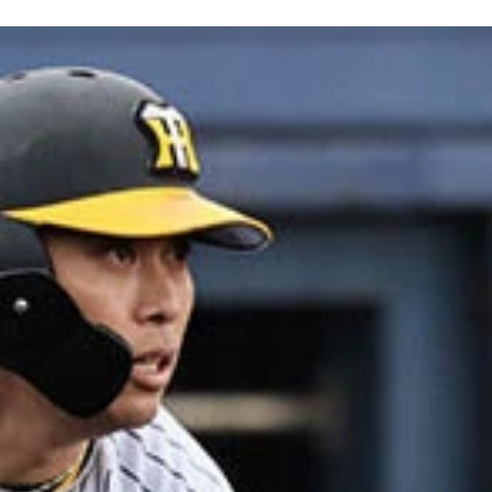
塁打と活躍。「大谷選手は意識するレベルの方ではないです。
緊張しながら投げました。（根尾昂ら高校の同級生が）みんな
は1軍登板なし。「しっかり自分のストレートを投げ切ることができ
帰ったときに父が『野球を続けてほしい』と言ってくれた。僕自
盗塁王。今回の参加者中最年長も、シートノックでは衰え知らず
から復帰してから153、54、55と出て。翌年、腕が振れるよう
ロッテの）吉井理人監督には登板前に挨拶させていただいて、『
らしい引っ張った強い打球が打てたので良かったです。もう1本打
「打席で子供の『パパー！』って声が聞こえて。ピッチャーに