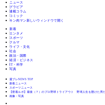
ニュース
グラビア
連載コラム
コミック
キン肉マン
新しいウィンドウで開く
新着
エンタメ
スポーツ
クルマ
ライフ・文化
社会
政治・国際
経済・ビジネス
IT・科学
写真
週プレNEWS TOP
新着ニュース
スポーツニュース
【密着ルポ】最後（？）のプロ野球トライアウト 野球人生を懸けた男
画像・写真