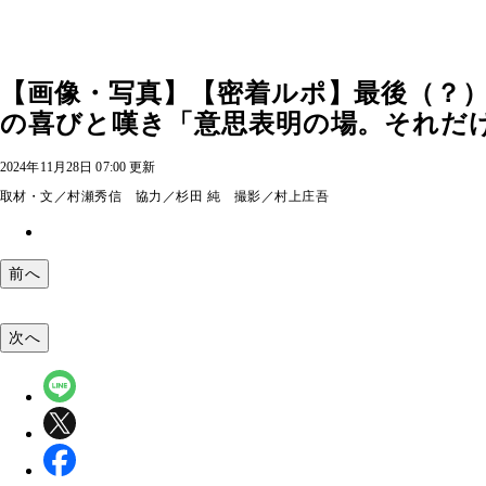
【画像・写真】【密着ルポ】最後（？
の喜びと嘆き「意思表明の場。それだけ
2024年11月28日 07:00 更新
取材・文／村瀬秀信 協力／杉田 純 撮影／村上庄吾
前へ
次へ