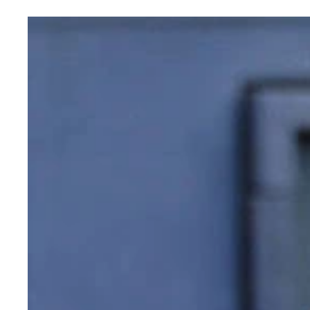
11月14日、ZOZOマリンスタジアムは快晴。スタ
小林珠維（23歳）投手／内野手《ソフトバンク》
柿木蓮（24歳）投手《日本ハム》：18年夏の甲
岡田明丈（31歳）投手《広島》：2015年D1位。
髙田琢登（22歳）投手《DeNA》：2週間前に
陽岱鋼（37歳）外野手《オイシックス新潟》：かつ
清宮虎多朗（24歳）投手《楽天》：18年育成D1位
島孝明（26歳）投手《元ロッテ》：高卒3年で引
高木渉（24歳）外野手《西武》：17年育成D1位
西田明央（32歳）捕手《ヤクルト》：この日はキ
できることをやるだけ。憧れはあります」
ている。僕もまだ野球を頑張りたい」
た。あとは待つだけ」
り切るまで野球をやりたい」
を披露した。「勝負できるのは肩と足。それだけは
って55、59、61って出ました」
ンチで見てんだな』って」
かったですけどね」
訳ないけど、それでヒットが打てました」