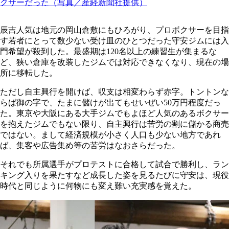
クサーだった（写真／産経新聞社提供）
辰吉人気は地元の岡山倉敷にもひろがり、プロボクサーを目指
す若者にとって数少ない受け皿のひとつだった守安ジムには入
門希望が殺到した。最盛期は120名以上の練習生が集まるな
ど、狭い倉庫を改装したジムでは対応できなくなり、現在の場
所に移転した。
ただし自主興行を開けば、収支は相変わらず赤字。トントンな
らば御の字で、たまに儲けが出てもせいぜい50万円程度だっ
た。東京や大阪にある大手ジムでもよほど人気のあるボクサー
を抱えたジムでもない限り、自主興行は苦労の割に儲かる商売
ではない。まして経済規模が小さく人口も少ない地方であれ
ば、集客や広告集め等の苦労はなおさらだった。
それでも所属選手がプロテストに合格して試合で勝利し、ラン
キング入りを果たすなど成長した姿を見るたびに守安は、現役
時代と同じように何物にも変え難い充実感を覚えた。