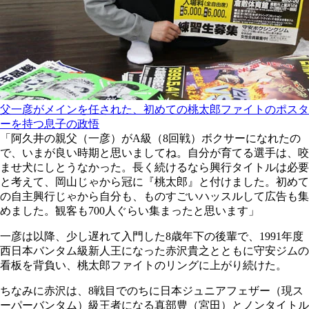
父一彦がメインを任された、初めての桃太郎ファイトのポスタ
ーを持つ息子の政悟
「阿久井の親父（一彦）がA級（8回戦）ボクサーになれたの
で、いまが良い時期と思いましてね。自分が育てる選手は、咬
ませ犬にしとうなかった。長く続けるなら興行タイトルは必要
と考えて、岡山じゃから冠に『桃太郎』と付けました。初めて
の自主興行じゃから自分も、ものすごいハッスルして広告も集
めました。観客も700人ぐらい集まったと思います」
一彦は以降、少し遅れて入門した8歳年下の後輩で、1991年度
西日本バンタム級新人王になった赤沢貴之とともに守安ジムの
看板を背負い、桃太郎ファイトのリングに上がり続けた。
ちなみに赤沢は、8戦目でのちに日本ジュニアフェザー（現ス
ーパーバンタム）級王者になる真部豊（宮田）とノンタイトル