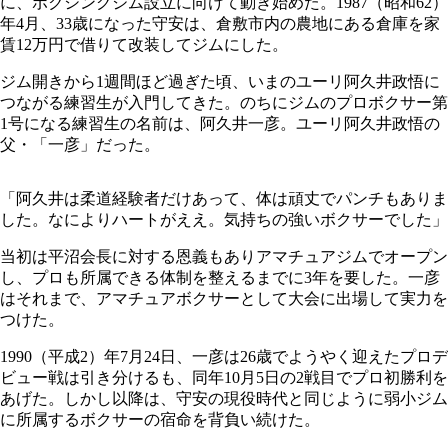
に、ボクシングジム設立に向けて動き始めた。1987（昭和62）
年4月、33歳になった守安は、倉敷市内の農地にある倉庫を家
賃12万円で借りて改装してジムにした。
ジム開きから1週間ほど過ぎた頃、いまのユーリ阿久井政悟に
つながる練習生が入門してきた。のちにジムのプロボクサー第
1号になる練習生の名前は、阿久井一彦。ユーリ阿久井政悟の
父・「一彦」だった。
「阿久井は柔道経験者だけあって、体は頑丈でパンチもありま
した。なによりハートがええ。気持ちの強いボクサーでした」
当初は平沼会長に対する恩義もありアマチュアジムでオープン
し、プロも所属できる体制を整えるまでに3年を要した。一彦
はそれまで、アマチュアボクサーとして大会に出場して実力を
つけた。
1990（平成2）年7月24日、一彦は26歳でようやく迎えたプロデ
ビュー戦は引き分けるも、同年10月5日の2戦目でプロ初勝利を
あげた。しかし以降は、守安の現役時代と同じように弱小ジム
に所属するボクサーの宿命を背負い続けた。