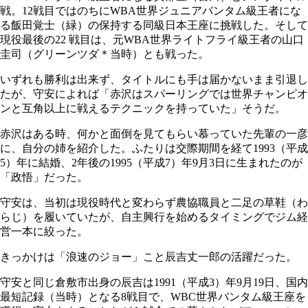
戦。12戦目ではのちにWBA世界ジュニアバンタム級王者にな
る飯田覚士（緑）の保持する同級日本王座に挑戦した。そして
現役最後の22 戦目は、元WBA世界ライトフライ級王者の山口
圭司（グリーンツダ＊当時）とも戦った。
いずれも勝利は出来ず、タイトルにも手は届かないまま引退し
たが、守安によれば「赤沢はスパーリングでは世界チャンピオ
ンと互角以上に戦えるテクニックを持っていた」そうだ。
赤沢はある時、何かと面倒を見てもらい慕っていた先輩の一彦
に、自分の姉を紹介した。ふたりは交際期間を経て1993（平成
5）年に結婚、2年後の1995（平成7）年9月3日に生まれたのが
「政悟」だった。
守安は、当初は現役時代と変わらず農協職員と二足の草鞋（わ
らじ）を履いていたが、自主興行を始めるタイミングでジム経
営一本に絞った。
きっかけは「浪速のジョー」こと辰吉丈一郎の活躍だった。
守安と同じ倉敷市出身の辰吉は1991（平成3）年9月19日、国内
最短記録（当時）となる8戦目で、WBC世界バンタム級王座を