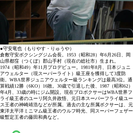
●守安竜也（もりやす・りゅうや）
倉敷守安ボクシングジム会長。1953（昭和28）年6月26日、岡
山県都窪（つくぼ）郡山手村（現在の総社市）生まれ。
1974（昭和49）年11月プロデビュー。1981年8月、日本ジュニ
アウェルター（現スーパーライト）級王座を獲得して3度防
衛。WBA世界ジュニアウェルター級ランキングは最高3位。通
算戦績12勝（6KO）16敗。30歳で引退した後、1987（昭和62）
年4月、33歳の時にジム開設。現在プロボクサーはWBA世界フ
ライ級王者のユーリ阿久井政悟、元日本スーパーフライ級ユー
ス王者の神崎靖浩などが所属。過去の主な所属ボクサーは、元
東洋太平洋ミニマム級王者のウルフ時光、同スーパーフェザー
級暫定王者の藤田和典など。