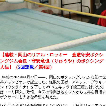
【連載・岡山のリアル・ロッキー 倉敷守安ボクシ
ングジム会長・守安竜也（りゅうや）のボクシング
人生】（
5回連載
／第4回）
1年前の2024年1月23日――。岡山のボクシングジムから初の世
界チャンピオンが誕生した。無敗の王者、アルテム・ダラキア
ン（ウクライナ）を下してWBA世界フライ級王座に就いたの
はユーリ阿久井政悟。今回の偉業は地方ジムから世界を目指す
ボクサーにも大きな希望を与えた。
阿久井の所属は倉敷守安ボクシングジム。元日本ジュニアウェ