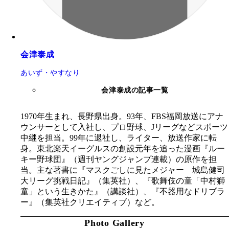
会津泰成
あいず・やすなり
会津泰成の記事一覧
1970年生まれ、長野県出身。93年、FBS福岡放送にアナ
ウンサーとして入社し、プロ野球、Jリーグなどスポーツ
中継を担当。99年に退社し、ライター、放送作家に転
身。東北楽天イーグルスの創設元年を追った漫画『ルー
キー野球団』（週刊ヤングジャンプ連載）の原作を担
当。主な著書に『マスクごしに見たメジャー 城島健司
大リーグ挑戦日記』（集英社）、『歌舞伎の童「中村獅
童」という生きかた』（講談社）、『不器用なドリブラ
ー』（集英社クリエイティブ）など。
Photo Gallery