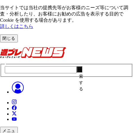
当サイトでは当社の提携先等がお客様のニーズ等について調
査・分析したり、お客様にお勧めの広告を表⽰する⽬的で
Cookie を使⽤する場合があります。
詳しくはこちら
閉じる
検
索
す
る
メニュ