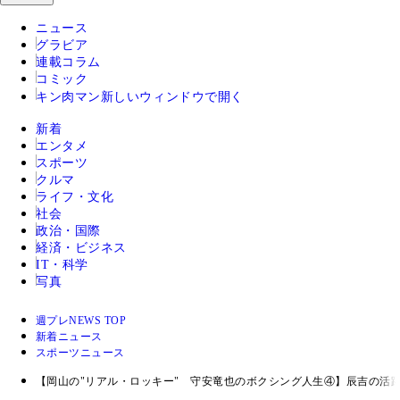
ニュース
グラビア
連載コラム
コミック
キン肉マン
新しいウィンドウで開く
新着
エンタメ
スポーツ
クルマ
ライフ・文化
社会
政治・国際
経済・ビジネス
IT・科学
写真
週プレNEWS TOP
新着ニュース
スポーツニュース
【岡山の"リアル・ロッキー" 守安竜也のボクシング人生④】辰吉の活