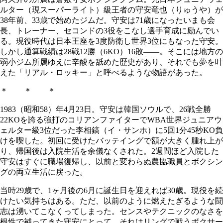
ルター（現スーパーライト）級王者の守安竜也（りゅうや）が
38年前、33歳で始めたジムだ。守安は71歳になったいまも会
長、トレーナー、セコンドの3役をこなし選手育成に励んでい
る。現役時代は日本王座を3度防衛し世界3位にもなった守安。
しかし通算戦績は28戦12勝（6KO）16敗――。そこには地方の
弱小ジム所属ゆえに辛酸を舐めた歴史があり、それでも夢を叶
えた「リアル・ロッキー」と呼べるような物語があった。
＊ ＊ ＊
1983（昭和58）年4月23日。守安は韓国ソウルで、26戦全勝
22KOを誇る強打のコリアンファイターでWBA世界ジュニアウ
ェルター級3位だった李相鎬（イ・サンホ）に5回1分45秒KO負
けを喫した。初回に受けたバッテイングで額が大きく腫れ上が
り、帰国後は入院生活を余儀なくされた。2週間ほど入院した
守安はすぐに職場復帰し、以前と変わらぬ農協職員とボクシン
グの両立生活に戻った。
当時29歳で、1ヶ月後の6月に誕生日を迎えれば30歳。現役を続
けたい気持ちはある。ただ、以前のように燃えたぎるような闘
志は湧いてこなくってしまった。センスやテクニックのなさを
根性で補ってきた守安にとって、それはリングで戦うボクサー