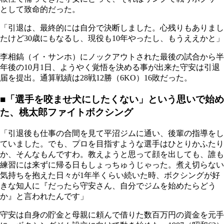
として致命的だった。
「引退は、最終的には自分で決断しました。心残りもありまし
たけど30歳にもなるし、現役も10年やったし、もうええかと」
李相鎬（イ・サンホ）にノックアウトされた最後の試合から半
年後の10月1日、ようやく覚悟を決める事が出来た守安は引退
届を提出。通算戦績は28戦12勝（6KO）16敗だった。
■「選手を咬ませ犬にしたくない」という思いで始め
た、桃太郎ファイトボクシング
「引退後も仕事の合間を見て平沼ジムに通い、後輩の指導をし
ていました。でも、プロを目指すような選手はひとりかふたり
か、そんなもんですわ。教えようと思って顔を出しても、誰も
練習には来ずに帰る日もしょっちゅうじゃった。煮え切らない
気持ちを抱えた日々が1年半くらい続いた時、ボクシングが好
きな知人に『だったら守安さん、自分でジムを始めたらどう
か』と言われたんです」
守安は自身の貯金と母親に頼んで借りた数百万円の資金を元手