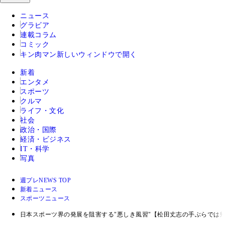
ニュース
グラビア
連載コラム
コミック
キン肉マン
新しいウィンドウで開く
新着
エンタメ
スポーツ
クルマ
ライフ・文化
社会
政治・国際
経済・ビジネス
IT・科学
写真
週プレNEWS TOP
新着ニュース
スポーツニュース
日本スポーツ界の発展を阻害する"悪しき風習"【松田丈志の手ぶらでは帰