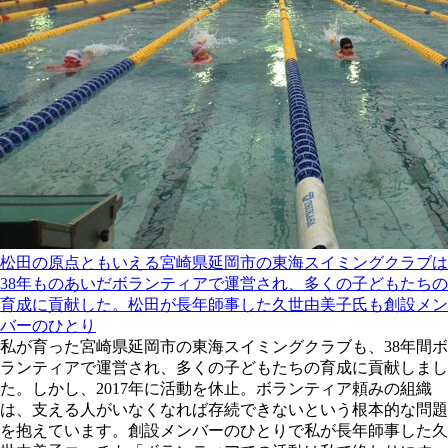
松田の原点ともいえる宮崎県延岡市の東海スイミングクラブは
38年ものあいだボランティアで運営され、多くの子どもたちの
育成に貢献した。松田が長年師事した久世由美子氏も創設メン
バーのひとり
私が育った宮崎県延岡市の東海スイミングクラブも、38年間ボ
ランティアで運営され、多くの子どもたちの育成に貢献しまし
た。しかし、2017年に活動を休止。ボランティア頼みの組織
は、支える人がいなくなれば存続できないという根本的な問題
を抱えています。創設メンバーのひとりで私が長年師事した久