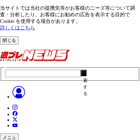
当サイトでは当社の提携先等がお客様のニーズ等について調
査・分析したり、お客様にお勧めの広告を表⽰する⽬的で
Cookie を使⽤する場合があります。
詳しくはこちら
閉じる
検
索
す
る
メニュ