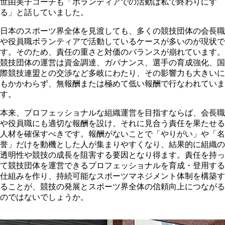
世由美子コーチも「ボランティアでの活動は私で終わりにす
る」と話していました。
日本のスポーツ界全体を見渡しても、多くの競技団体の会長職
や役員職ボランティアで活動しているケースが多いのが現状で
す。そのため、責任の重さと対価のバランスが崩れています。
競技団体の運営は資金調達、ガバナンス、選手の育成強化、国
際競技連盟との交渉など多岐にわたり、その影響力も大きいに
もかかわらず、無報酬または極めて低い報酬で行なわれていま
す。
本来、プロフェッショナルな組織運営を目指すならば、会長職
や役員職にも適切な報酬を設け、それに見合う責任を果たせる
人材を確保すべきです。報酬がないことで「やりがい」や「名
誉」だけを動機とした人が集まりやすくなり、結果的に組織の
透明性や競技の成長を阻害する要因となり得ます。責任を持っ
て競技団体を運営できるプロフェッショナルを育成・登用する
仕組みを作り、持続可能なスポーツマネジメント体制を構築す
ることが、競技の発展とスポーツ界全体の信頼向上につながる
のではないでしょうか。