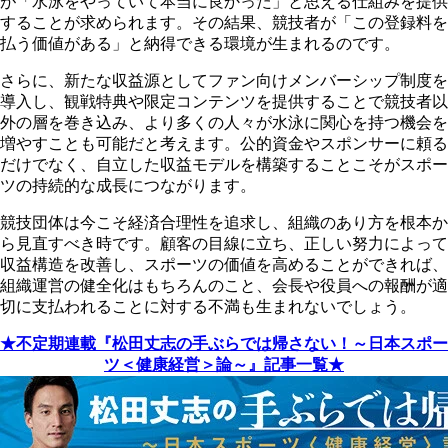
が「水泳をやっていて本当に良かった」と思える仕組みを提供
することが求められます。その結果、競技者が「この登録料を
払う価値がある」と納得できる環境が生まれるのです。
さらに、新たな収益源としてファン向けメンバーシップ制度を
導入し、観戦特典や限定コンテンツを提供することで競技者以
外の層を巻き込み、より多くの人々が水泳に関心を持つ機会を
増やすことも可能だと考えます。公的資金やスポンサーに頼る
だけでなく、自立した収益モデルを構築することこそがスポー
ツの持続的な成長につながります。
競技団体は今こそ経済合理性を追求し、組織のあり方を根本か
ら見直すべき時です。顧客の目線に立ち、正しい努力によって
収益構造を改善し、スポーツの価値を高めることができれば、
組織運営の健全化はもちろんのこと、会長や役員への報酬が適
切に支払われることに対する不満も生まれないでしょう。
★不定期連載『松田丈志の手ぶらでは帰さない！～日本スポー
ツ＜健康経営＞論～』記事一覧★