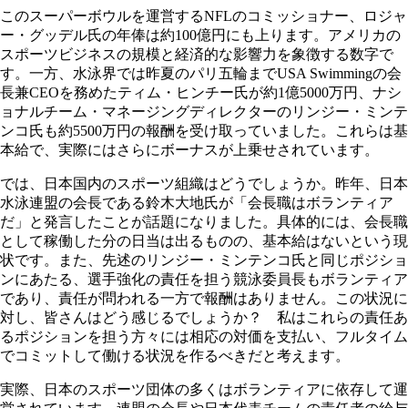
このスーパーボウルを運営するNFLのコミッショナー、ロジャ
ー・グッデル氏の年俸は約100億円にも上ります。アメリカの
スポーツビジネスの規模と経済的な影響力を象徴する数字で
す。一方、水泳界では昨夏のパリ五輪までUSA Swimmingの会
長兼CEOを務めたティム・ヒンチー氏が約1億5000万円、ナシ
ョナルチーム・マネージングディレクターのリンジー・ミンテ
ンコ氏も約5500万円の報酬を受け取っていました。これらは基
本給で、実際にはさらにボーナスが上乗せされています。
では、日本国内のスポーツ組織はどうでしょうか。昨年、日本
水泳連盟の会長である鈴木大地氏が「会長職はボランティア
だ」と発言したことが話題になりました。具体的には、会長職
として稼働した分の日当は出るものの、基本給はないという現
状です。また、先述のリンジー・ミンテンコ氏と同じポジショ
ンにあたる、選手強化の責任を担う競泳委員長もボランティア
であり、責任が問われる一方で報酬はありません。この状況に
対し、皆さんはどう感じるでしょうか？ 私はこれらの責任あ
るポジションを担う方々には相応の対価を支払い、フルタイム
でコミットして働ける状況を作るべきだと考えます。
実際、日本のスポーツ団体の多くはボランティアに依存して運