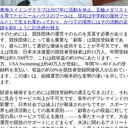
東海スイミングクラブは2017年に活動を休止。五輪メダリスト
を育てたビニールハウスのプールは、現在は中学校の屋外プー
ルとして生まれ変わっており、かつての場所にはその活動の足
跡を刻むように記念碑が残る
そのためには、競技団体の運営そのものを見直す必要がありま
す。競技団体にとって最も重要な「顧客」は競技登録者であ
り、彼らに対して適切な価値を提供することが不可欠です。例
えば現在、日本水泳連盟の競技者登録者は約13万人、年間登録
料は約1,500円で、これは総収益の約10%にあたります。一
方、USA Swimmingは約40万人が登録し、年間70～80ドルの登
録料を支払い、収益の約50%を競技者登録関連収入が占めてい
ます。この違いは、組織運営の根本的な姿勢の違いを示してい
ます。
財源を確保するためには競技登録料の適正な引き上げと、それ
に見合うサービス向上が不可欠です。長年のデフレマインドの
影響で、日本社会では値上げが敬遠されがちですが、スポーツ
界も経済活動としての基本原則――「顧客からの収益に対して
質の高いサービスで応える責任」――を果たすべきです。大会
運営や競技のサポートにとどまらず、水泳に関わるアスリート