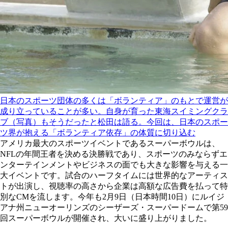
日本のスポーツ団体の多くは「ボランティア」のもとで運営が
成り立っていることが多い。自身が育った東海スイミングクラ
ブ（写真）もそうだったと松田は語る。今回は、日本のスポー
ツ界が抱える「ボランティア依存」の体質に切り込む
アメリカ最大のスポーツイベントであるスーパーボウルは、
NFLの年間王者を決める決勝戦であり、スポーツのみならずエ
ンターテインメントやビジネスの面でも大きな影響を与える一
大イベントです。試合のハーフタイムには世界的なアーティス
トが出演し、視聴率の高さから企業は高額な広告費を払って特
別なCMを流します。今年も2月9日（日本時間10日）にルイジ
アナ州ニューオーリンズのシーザーズ・スーパードームで第59
回スーパーボウルが開催され、大いに盛り上がりました。