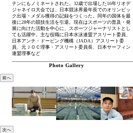
テンにもノミネートされた。32歳で出場した16年リオデ
ジャネイロ大会では、日本競泳界最年長でのオリンピッ
ク出場・メダル獲得の記録をつくった。同年の国体を最
後に28年の競技生活を引退。現在はスポーツの普及・発
展に向けた活動を中心に、スポーツジャーナリストとし
ても活躍中。主な役職に日本水泳連盟アスリート委員、
日本アンチ・ドーピング機構（JADA）アスリート委
員、元ＪＯＣ理事・アスリート委員長、日本サーフィン
連盟理事など
Photo Gallery
前へ
次へ