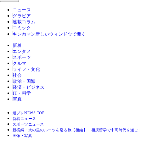
ニュース
グラビア
連載コラム
コミック
キン肉マン
新しいウィンドウで開く
新着
エンタメ
スポーツ
クルマ
ライフ・文化
社会
政治・国際
経済・ビジネス
IT・科学
写真
週プレNEWS TOP
新着ニュース
スポーツニュース
新横綱・大の里のルーツを巡る旅【後編】 相撲留学で中高時代を過ご
画像・写真