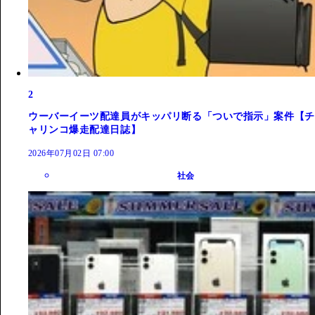
2
ウーバーイーツ配達員がキッパリ断る「ついで指示」案件【チ
ャリンコ爆走配達日誌】
2026年07月02日 07:00
社会