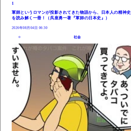
1
軍師というロマンが投影されてきた物語から、日本人の精神史
を読み解く一冊！（呉座勇一著『軍師の日本史』）
2026年08月04日 06:30
社会