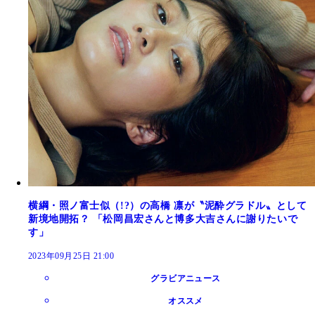
横綱・照ノ富士似（!?）の高橋 凛が〝泥酔グラドル〟として
新境地開拓？ 「松岡昌宏さんと博多大吉さんに謝りたいで
す」
2023年09月25日 21:00
グラビアニュース
オススメ