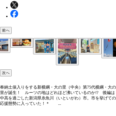
能水商店では、相撲部が開発に携わったごっつぁん
前へ
ーズ商品（左）が人気だ。横綱昇進セール時には限
大の里の母校・新潟県立海洋高校の相撲部練習場（
横綱あんこうバーガー（右）も販売された
奉納土俵入りをする新横綱・大の里（中央）
海洋高校のアンテナショップ能水商店
市役所には大の里の等身大パネルが飾られている
次へ
お祝いの花火には久保田郁夫市長（写真下の右から
目）も駆けつけた
奉納土俵入りをする新横綱・大の里（中央）第75代横綱・大の
糸魚川では、アドバルーンや花火で横綱昇進をお祝
里が誕生！ ルーツの地はどれほど沸いているのか!? 後編は
中高を過ごした新潟県糸魚川（いといがわ）市。市を挙げての
応援態勢に入っていた！＊ ...