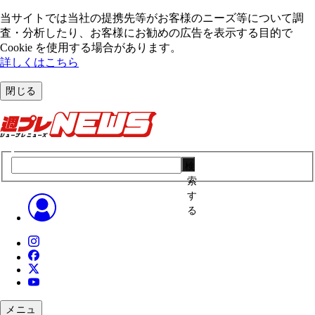
当サイトでは当社の提携先等がお客様のニーズ等について調
査・分析したり、お客様にお勧めの広告を表⽰する⽬的で
Cookie を使⽤する場合があります。
詳しくはこちら
閉じる
検
索
す
る
メニュ