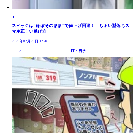
5
スペックは"ほぼそのまま"で値上げ回避！ ちょい型落ちス
マホ正しい選び方
2026年07月28日 17:40
IT・科学