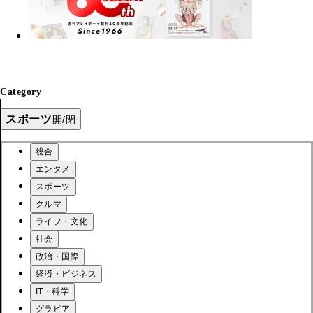
Category
スポーツ
開/閉
総合
エンタメ
スポーツ
クルマ
ライフ・文化
社会
政治・国際
経済・ビジネス
IT・科学
グラビア