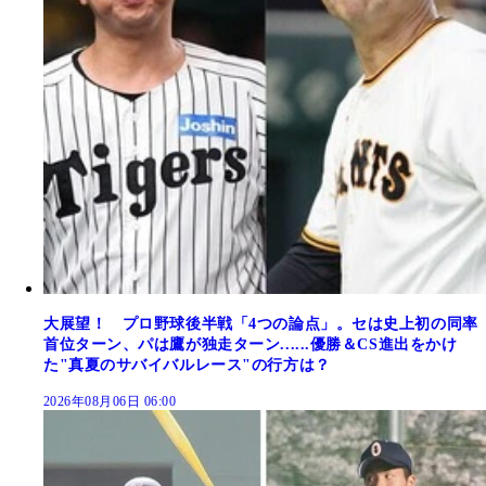
大展望！ プロ野球後半戦「4つの論点」。セは史上初の同率
首位ターン、パは鷹が独走ターン......優勝＆CS進出をかけ
た"真夏のサバイバルレース"の行方は？
2026年08月06日 06:00