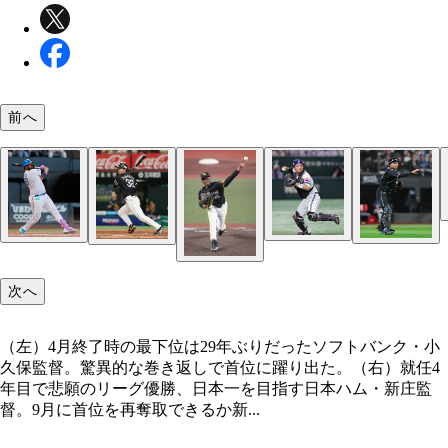
前へ
次へ
（左）4月終了時の最下位は29年ぶりだったソフト
ク・小久保監督。驚異的な巻き返しで首位に躍り出
（左）4月終了時の最下位は29年ぶりだったソフトバンク・小
（右）就任4年目で悲願のリーグ優勝、日本一を目
久保監督。驚異的な巻き返しで首位に躍り出た。（右）就任4
本ハム・新庄監督。9月に首位を再奪取できるか
年目で悲願のリーグ優勝、日本一を目指す日本ハム・新庄監
督。9月に首位を再奪取できるか新...
今季は主戦捕手として活躍するソフトバンク・海野