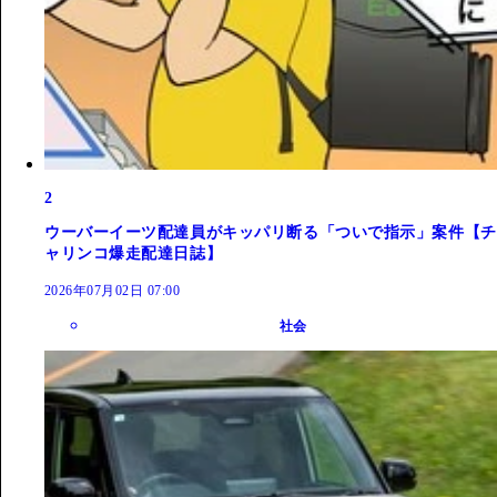
2
ウーバーイーツ配達員がキッパリ断る「ついで指示」案件【チ
ャリンコ爆走配達日誌】
2026年07月02日 07:00
社会