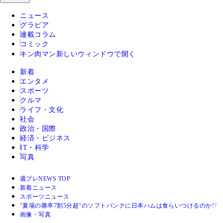
ニュース
グラビア
連載コラム
コミック
キン肉マン
新しいウィンドウで開く
新着
エンタメ
スポーツ
クルマ
ライフ・文化
社会
政治・国際
経済・ビジネス
IT・科学
写真
週プレNEWS TOP
新着ニュース
スポーツニュース
"夏場の勝率7割5分超"のソフトバンクに日本ハムは食らいつけるのか!?
画像・写真