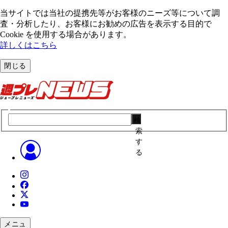
当サイトでは当社の提携先等がお客様のニーズ等について調
査・分析したり、お客様にお勧めの広告を表⽰する⽬的で
Cookie を使⽤する場合があります。
詳しくはこちら
閉じる
検
索
す
る
メニュ