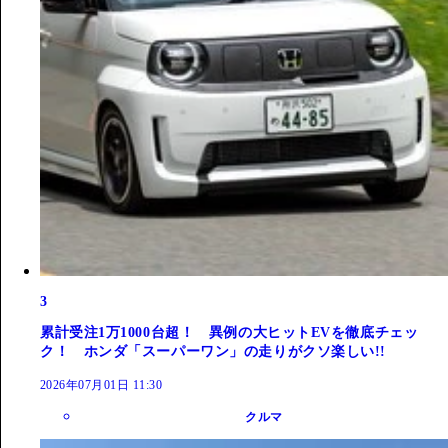
3
累計受注1万1000台超！ 異例の大ヒットEVを徹底チェッ
ク！ ホンダ「スーパーワン」の走りがクソ楽しい!!
2026年07月01日 11:30
クルマ