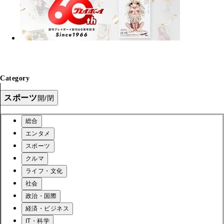
Category
スポーツ
開/閉
総合
エンタメ
スポーツ
クルマ
ライフ・文化
社会
政治・国際
経済・ビジネス
IT・科学