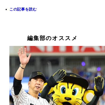
破壊力満点の打棒でリーグトップの23本塁打、69
2年連続開幕マスクの日本ハム・田宮。5月に2軍降
石の投手陣を巧みにリードする
交流戦では12球団トップの打率、出塁率をマーク
記録する日本ハム・レイエス
徐々にバットの調子が上向きに
MVPに輝いたソフトバンク・柳町
この記事を読む
ここまで12勝、145.2イニング登板、146奪三振と
もリーグトップの日本ハム・伊藤
リーグトップの防御率1.13、勝率.833、16QSを記
ソフトバンク・モイネロ。抜群の安定感を誇る
編集部のオススメ