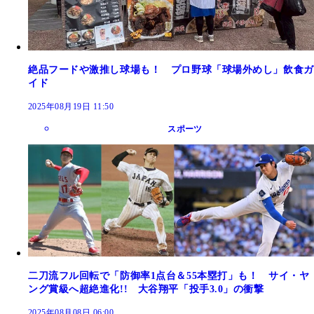
絶品フードや激推し球場も！ プロ野球「球場外めし」飲食ガ
イド
2025年08月19日 11:50
スポーツ
二刀流フル回転で「防御率1点台＆55本塁打」も！ サイ・ヤ
ング賞級へ超絶進化!! 大谷翔平「投手3.0」の衝撃
2025年08月08日 06:00