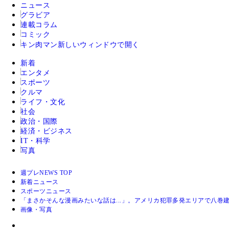
ニュース
グラビア
連載コラム
コミック
キン肉マン
新しいウィンドウで開く
新着
エンタメ
スポーツ
クルマ
ライフ・文化
社会
政治・国際
経済・ビジネス
IT・科学
写真
週プレNEWS TOP
新着ニュース
スポーツニュース
「まさかそんな漫画みたいな話は...」。アメリカ犯罪多発エリアで八巻
画像・写真