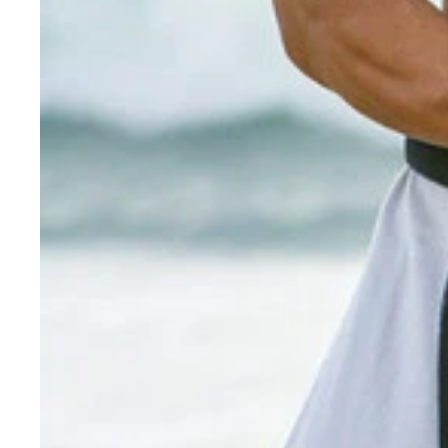
犯罪多発地帯で立ち上げた道場には、道場破りがひ
極真空手世界王者、八巻建志の鋼のような肉体。20