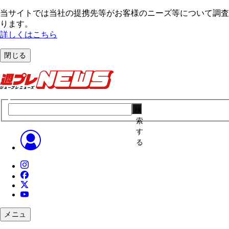
当サイトでは当社の提携先等がお客様のニーズ等について調査・
ります。
詳しくはこちら
閉じる
検
索
す
る
メニュ