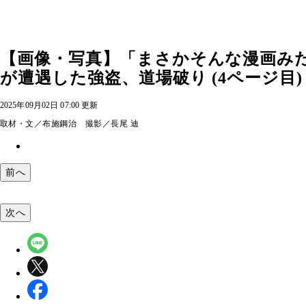
【画像・写真】「まさかそんな漫画みた
が遭遇した強盗、道場破り (4ページ目)
2025年09月02日 07:00 更新
取材・文／布施鋼治 撮影／長尾 迪
前へ
次へ