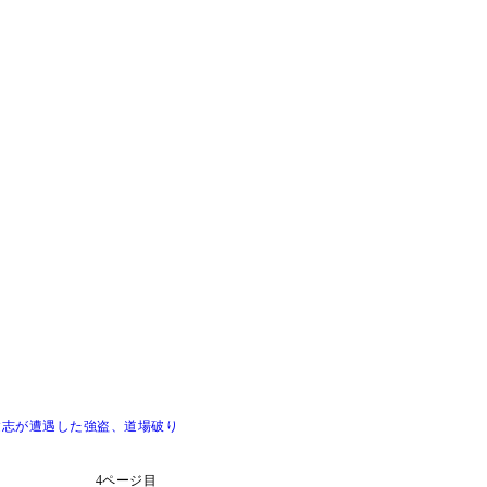
建志が遭遇した強盗、道場破り
4ページ目