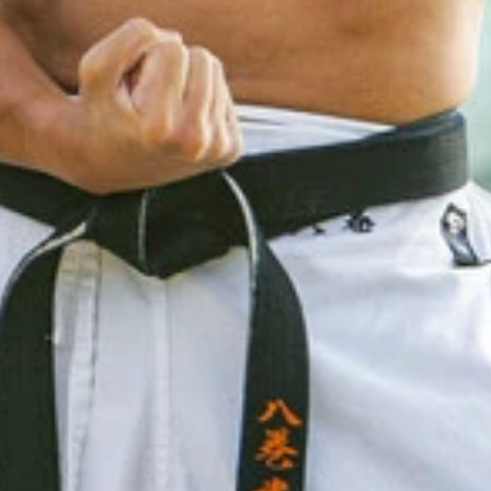
っきりなしに現れたという
06年、ロサンゼルスにて撮影