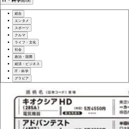
IT・科学
開/閉
総合
エンタメ
スポーツ
クルマ
ライフ・文化
社会
政治・国際
経済・ビジネス
IT・科学
グラビア