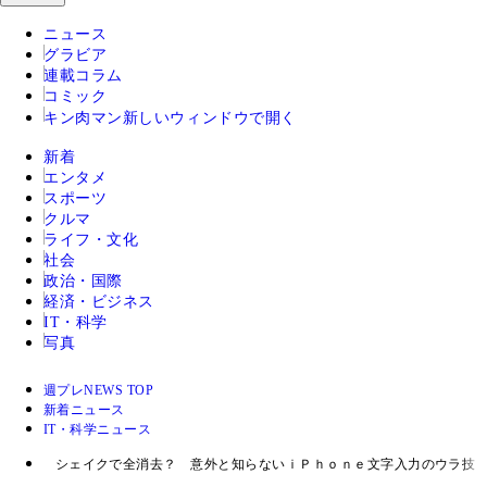
ニュース
グラビア
連載コラム
コミック
キン肉マン
新しいウィンドウで開く
新着
エンタメ
スポーツ
クルマ
ライフ・文化
社会
政治・国際
経済・ビジネス
IT・科学
写真
週プレNEWS TOP
新着ニュース
IT・科学ニュース
シェイクで全消去？ 意外と知らないｉＰｈｏｎｅ文字入力のウラ技