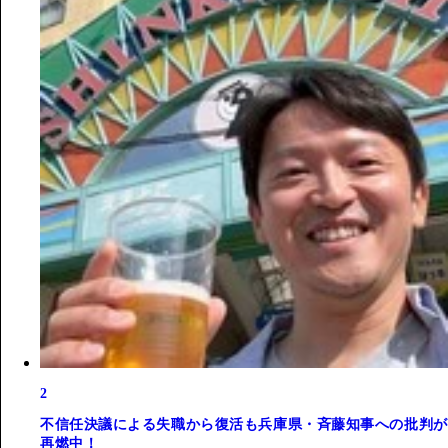
2
不信任決議による失職から復活も兵庫県・斉藤知事への批判が
再燃中！