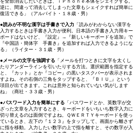
を全部消去したいときは、ｉＰｈｏｎｅ本体をシェイクする。
逆に、間違って消去してしまった文章もシェイクすれば簡単に
復活できる」（アルバイト・１８歳・男）
●読みが不明な漢字は手書きで入力
「読みがわからない漢字を
入力するときは手書き入力が便利。日本語の手書き入力用キー
ボードはないけど、『設定』→『新しいキーボードを追加』で
『中国語・簡体字 手書き』を追加すれば入力できるようにな
る」（ライター・３１歳・男）
●メールの文字を強調する
「メールを打つときに文字を太くし
たりアンダーラインを引いたりする方法。選択範囲を指定する
と、『カット』とか『コピー』の黒いタスクバーが表示されま
すよね。その右側の三角をタップすると、『ＢＩＵ_』という
項目が出てきます。これは意外と知られていない気がします
ね」（商社・３３歳・男）
●パスワード入力を簡単にする
「パスワードとか、英数字が交
ざった文章を入力するとき、キーボードをいちいち数字入力に
切り替えるのは面倒ですよね。ＱＷＥＲＴＹキーボードを使っ
ているとき、左下の『１２３』をタップして、画面から離さず
に指を移動。入力したい数字の上で指を離すと、その数字が入