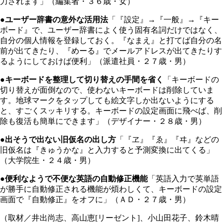
力されます」（編集者・３６歳・女）
●ユーザー辞書の意外な活用法
「『設定』→『一般』→『キー
ボード』で、ユーザー辞書によく使う固有名詞だけではなく、
自分の個人情報を登録しておく。『なまえ』と打てば自分の名
前が出てきたり、『めーる』でメールアドレスが出てきたりす
るようにしておけば便利」（派遣社員・２７歳・男）
●キーボードを整理して切り替えの手間を省く
「キーボードの
切り替えが面倒なので、使わないキーボードは削除していま
す。地球マークをタップしても絵文字しか出ないようにする
と、すごくスッキリする。キーボードの設定画面に飛べば、削
除も復活も簡単にできます」（デザイナー・２８歳・男）
●出そうで出ない旧仮名の出し方
「『ヱ』『ゑ』『ヰ』などの
旧仮名は『きゅうかな』と入力すると予測変換に出てくる」
（大学院生・２４歳・男）
●便利なようで不便な英語の自動修正機能
「英語入力で英単語
が勝手に自動修正される機能が煩わしくて、キーボードの設定
画面で『自動修正』をオフに」（ＡＤ・２７歳・男）
（取材／井出尚志、高山恵[リーゼント]、小山田花子、鈴木晴