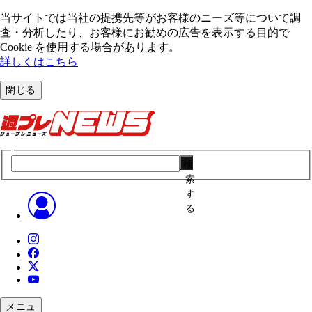
当サイトでは当社の提携先等がお客様のニーズ等について調
査・分析したり、お客様にお勧めの広告を表⽰する⽬的で
Cookie を使⽤する場合があります。
詳しくはこちら
閉じる
検
索
す
る
メニュ