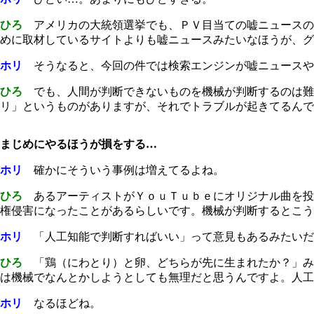
ひろ
アメリカの大統領選挙でも、ＰＶ目当ての嘘ニュースの
めに取材しているサイトよりも嘘ニュースみたいなほうが、グ
ホリ
そうなると、今回の件では検索エンジンが嘘ニュースや
ひろ
でも、人間が判断できないものを機械が判断するのは難
リ」というものがありますが、それでトラブルが起きてるんで
まじめにやるほうが損をする…
ホリ
確かにそういう事例は増えてるよね。
ひろ
あるアーティストがＹｏｕＴｕｂｅにオリジナル曲を投
権侵害になったことがあるらしいです。機械が判断するとこう
ホリ
「人工知能で判断すればいい」って意見もあるみたいだ
ひろ
「鶏（にわとり）と卵、どちらが先に生まれたか？」み
は機械でなんとかしようとしても無理だと思うんですよ。人工
ホリ
なるほどね。