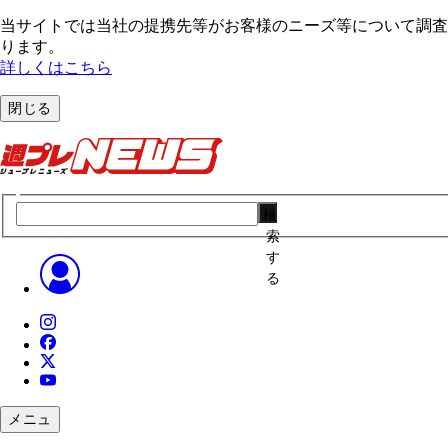
当サイトでは当社の提携先等がお客様のニーズ等について調査・
ります。
詳しくはこちら
閉じる
検
索
す
る
メニュ