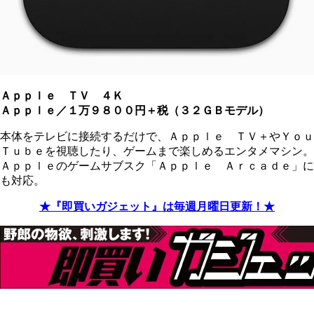
Ａｐｐｌｅ ＴＶ ４Ｋ
Ａｐｐｌｅ／１万９８００円＋税（３２ＧＢモデル）
本体をテレビに接続するだけで、Ａｐｐｌｅ ＴＶ＋やＹｏｕ
Ｔｕｂｅを視聴したり、ゲームまで楽しめるエンタメマシン。
Ａｐｐｌｅのゲームサブスク「Ａｐｐｌｅ Ａｒｃａｄｅ」に
も対応。
★『即買いガジェット』は毎週月曜日更新！★