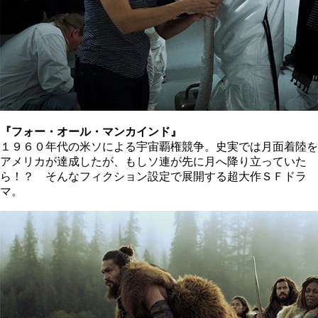
『フォー・オール・マンカインド』
１９６０年代の米ソによる宇宙覇権競争。史実では月面着陸を
アメリカが達成したが、もしソ連が先に月へ降り立っていた
ら！？ そんなフィクション設定で展開する超大作ＳＦドラ
マ。