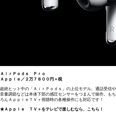
ＡｉｒＰｏｄｓ Ｐｒｏ
Ａｐｐｌｅ／２万７８００円＋税
超絶ヒット中の「ＡｉｒＰｏｄｓ」の上位モデル。通話受信や
音量調節などは本体下部の感圧センサーをつまんで操作。もち
ろんＡｐｐｌｅＴＶ＋視聴時の各種操作にも対応です！
★Ａｐｐｌｅ ＴＶ＋をテレビで楽しむなら、こちら！