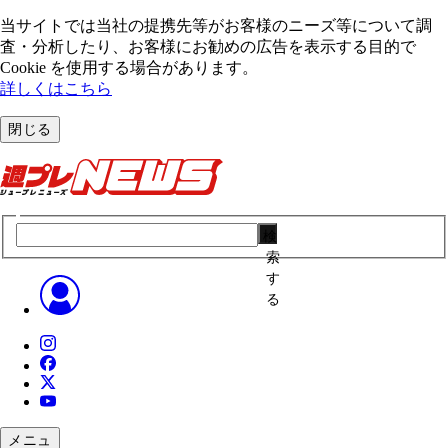
当サイトでは当社の提携先等がお客様のニーズ等について調
査・分析したり、お客様にお勧めの広告を表⽰する⽬的で
Cookie を使⽤する場合があります。
詳しくはこちら
閉じる
検
索
す
る
メニュ