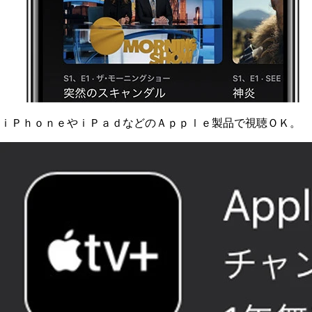
ｉＰｈｏｎｅやｉＰａｄなどのＡｐｐｌｅ製品で視聴ＯＫ。