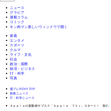
ニュース
グラビア
連載コラム
コミック
キン肉マン
新しいウィンドウで開く
新着
エンタメ
スポーツ
クルマ
ライフ・文化
社会
政治・国際
経済・ビジネス
IT・科学
写真
週プレNEWS TOP
新着ニュース
IT・科学ニュース
Ａｐｐｌｅの新動画サブスク「Ａｐｐｌｅ ＴＶ＋」スタート！ 契約