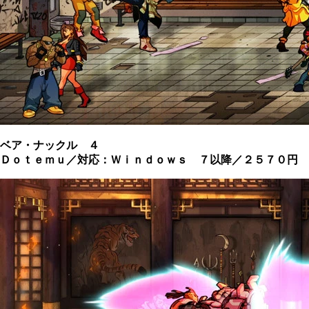
ベア・ナックル ４
Ｄｏｔｅｍｕ／対応：Ｗｉｎｄｏｗｓ ７以降／２５７０円