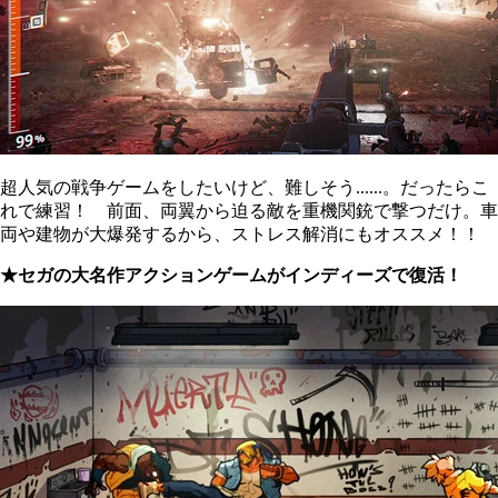
超人気の戦争ゲームをしたいけど、難しそう......。だったらこ
れで練習！ 前面、両翼から迫る敵を重機関銃で撃つだけ。車
両や建物が大爆発するから、ストレス解消にもオススメ！！
★セガの大名作アクションゲームがインディーズで復活！