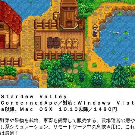
Ｓｔａｒｄｅｗ Ｖａｌｌｅｙ
ＣｏｎｃｅｒｎｅｄＡｐｅ／対応：Ｗｉｎｄｏｗｓ Ｖｉｓｔ
ａ以降、Ｍａｃ ＯＳＸ １０.１０以降／１４８０円
野菜や果物を栽培、家畜も飼育して販売する、農場運営の癒や
し系シミュレーション。リモートワーク中の息抜き用に、これ
は最適！