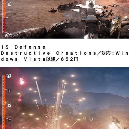
ＩＳ Ｄｅｆｅｎｓｅ
Ｄｅｓｔｒｕｃｔｉｖｅ Ｃｒｅａｔｉｏｎｓ／対応：Ｗｉｎ
ｄｏｗｓ Ｖｉｓｔａ以降／６５２円