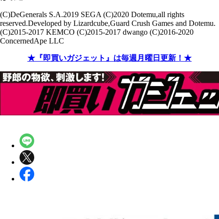
(C)DeGenerals S.A.2019 SEGA (C)2020 Dotemu,all rights
reserved.Developed by Lizardcube,Guard Crush Games and Dotemu.
(C)2015-2017 KEMCO (C)2015-2017 dwango (C)2016-2020
ConcernedApe LLC
★『即買いガジェット』は毎週月曜日更新！★