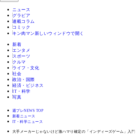
ニュース
グラビア
連載コラム
コミック
キン肉マン
新しいウィンドウで開く
新着
エンタメ
スポーツ
クルマ
ライフ・文化
社会
政治・国際
経済・ビジネス
IT・科学
写真
週プレNEWS TOP
新着ニュース
IT・科学ニュース
大手メーカーじゃないけど激ハマり確定の「インディーズゲーム」入門