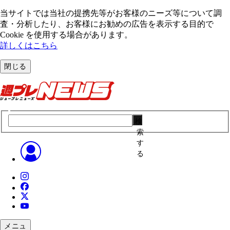
当サイトでは当社の提携先等がお客様のニーズ等について調
査・分析したり、お客様にお勧めの広告を表⽰する⽬的で
Cookie を使⽤する場合があります。
詳しくはこちら
閉じる
検
索
す
る
メニュ