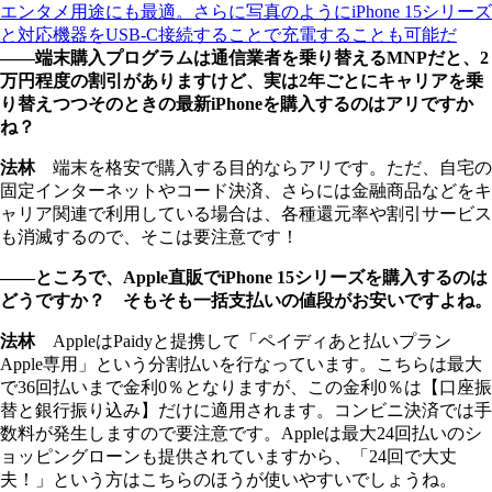
エンタメ用途にも最適。さらに写真のようにiPhone 15シリーズ
と対応機器をUSB-C接続することで充電することも可能だ
――端末購入プログラムは通信業者を乗り替えるMNPだと、2
万円程度の割引がありますけど、実は2年ごとにキャリアを乗
り替えつつそのときの最新iPhoneを購入するのはアリですか
ね？
法林
端末を格安で購入する目的ならアリです。ただ、自宅の
固定インターネットやコード決済、さらには金融商品などをキ
ャリア関連で利用している場合は、各種還元率や割引サービス
も消滅するので、そこは要注意です！
――ところで、Apple直販でiPhone 15シリーズを購入するのは
どうですか？ そもそも一括支払いの値段がお安いですよね。
法林
AppleはPaidyと提携して「ペイディあと払いプラン
Apple専用」という分割払いを行なっています。こちらは最大
で36回払いまで金利0％となりますが、この金利0％は【口座振
替と銀行振り込み】だけに適用されます。コンビニ決済では手
数料が発生しますので要注意です。Appleは最大24回払いのシ
ョッピングローンも提供されていますから、「24回で大丈
夫！」という方はこちらのほうが使いやすいでしょうね。