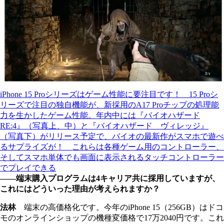
iPhone 15 Proシリーズはゲーム性能に要注目です！ 15 Proシ
リーズで注目の独自機能が、新採用のA17 Proチップの処理能
力を生かしたゲーム性能。年内中には『バイオハザード
RE:4』（写真上、中）と『バイオハザード ヴィレッジ』
（写真下）がリリース予定で、バイオの最新作がスマホで遊べ
るサプライズが！ これらは各種ゲーム用のコントローラー、
そしてスマホ単体でも画面に表示されるタッチコントローラー
でプレイできる
――端末購入プログラムは4キャリア共に採用していますが、
これにはどういった理由が考えられますか？
法林
端末の高価格化です。今年のiPhone 15（256GB）はドコ
モのオンラインショップの機種変価格で17万2040円です。これ