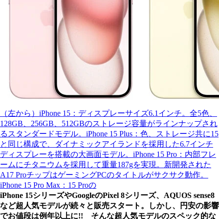
（左から）iPhone 15：ディスプレーサイズ6.1インチ。全5色、
128GB、256GB、512GBのストレージ容量がラインナップされ
るスタンダードモデル。iPhone 15 Plus：色、ストレージ共に15
と同じ構成で、ダイナミックアイランドを採用した6.7インチ
ディスプレーを搭載の大画面モデル。iPhone 15 Pro：内部フレ
ームにチタニウムを採用して重量187gを実現。新開発された
A17 ProチップはゲーミングPCのタイトルがサクサク動作。
iPhone 15 Pro Max：15 Proの
iPhone 15シリーズやGoogleのPixel 8シリーズ、AQUOS sense8
など超人気モデルが続々と販売スタート。しかし、円安の影響
でお値段は例年以上に!! そんな超人気モデルのスペック的な