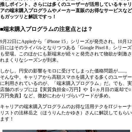
推しポイント、さらには多くのユーザーが活用しているキャリ
アの端末購入プログラムやメーカー直販のお得なサービスなど
もガッツリと解説ですっ！
■端末購入プログラムの注意点とは？
9月22日にAppleから「iPhone 15」シリーズが発売され、10月12
日にはそのライバルとなりつつある「Google Pixel 8」シリーズ
も登場。このほかにも新端末が続々と発売されて物欲が刺激さ
れまくりなシーズンが到来。
しかし、円安の影響をモロに受けてしまった価格問題が......。
そんな中、キャリアから高額スマホを購入する多くのユーザー
に利用されているのが、「端末購入プログラム」だ。でも、実
店舗のポップには【実質負担金○万円】や【○ヵ月目の返却で○
万円免責】など、微妙にわかりづらいワードが多め。
キャリアの端末購入プログラムのお得な活用テクをITジャーナ
リストの法林岳之（ほうりんたかゆき）さんに解説してもらい
ます！