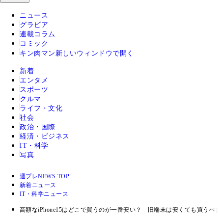
ニュース
グラビア
連載コラム
コミック
キン肉マン
新しいウィンドウで開く
新着
エンタメ
スポーツ
クルマ
ライフ・文化
社会
政治・国際
経済・ビジネス
IT・科学
写真
週プレNEWS TOP
新着ニュース
IT・科学ニュース
高額なiPhone15はどこで買うのが一番安い？ 旧端末は安くても買うべ