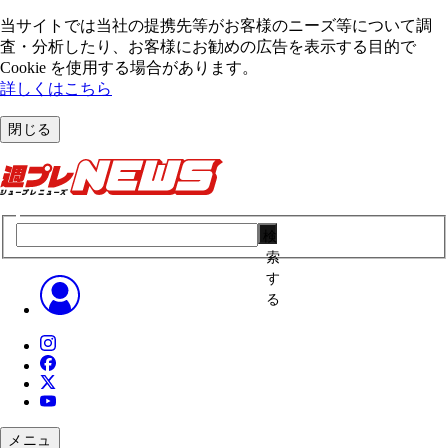
当サイトでは当社の提携先等がお客様のニーズ等について調
査・分析したり、お客様にお勧めの広告を表⽰する⽬的で
Cookie を使⽤する場合があります。
詳しくはこちら
閉じる
検
索
す
る
メニュ