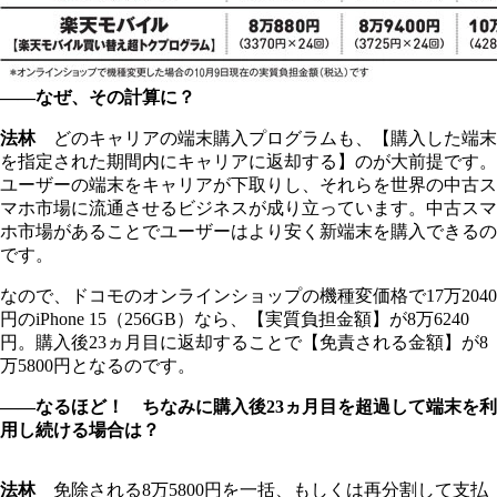
――なぜ、その計算に？
法林
どのキャリアの端末購入プログラムも、【購入した端末
を指定された期間内にキャリアに返却する】のが大前提です。
ユーザーの端末をキャリアが下取りし、それらを世界の中古ス
マホ市場に流通させるビジネスが成り立っています。中古スマ
ホ市場があることでユーザーはより安く新端末を購入できるの
です。
なので、ドコモのオンラインショップの機種変価格で17万2040
円のiPhone 15（256GB）なら、【実質負担金額】が8万6240
円。購入後23ヵ月目に返却することで【免責される金額】が8
万5800円となるのです。
――なるほど！ ちなみに購入後23ヵ月目を超過して端末を利
用し続ける場合は？
法林
免除される8万5800円を一括、もしくは再分割して支払