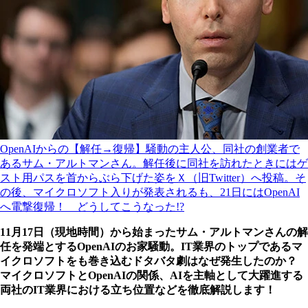
OpenAIからの【解任→復帰】騒動の主人公、同社の創業者で
あるサム・アルトマンさん。解任後に同社を訪れたときにはゲ
スト用パスを首からぶら下げた姿をＸ（旧Twitter）へ投稿。そ
の後、マイクロソフト入りが発表されるも、21日にはOpenAI
へ電撃復帰！ どうしてこうなった!?
11月17日（現地時間）から始まったサム・アルトマンさんの解
任を発端とするOpenAIのお家騒動。IT業界のトップであるマ
イクロソフトをも巻き込むドタバタ劇はなぜ発生したのか？
マイクロソフトとOpenAIの関係、AIを主軸として大躍進する
両社のIT業界における立ち位置などを徹底解説します！