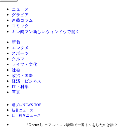
ニュース
グラビア
連載コラム
コミック
キン肉マン
新しいウィンドウで開く
新着
エンタメ
スポーツ
クルマ
ライフ・文化
社会
政治・国際
経済・ビジネス
IT・科学
写真
週プレNEWS TOP
新着ニュース
IT・科学ニュース
「OpenAI」のアルトマン騒動で一番トクをしたのは誰？