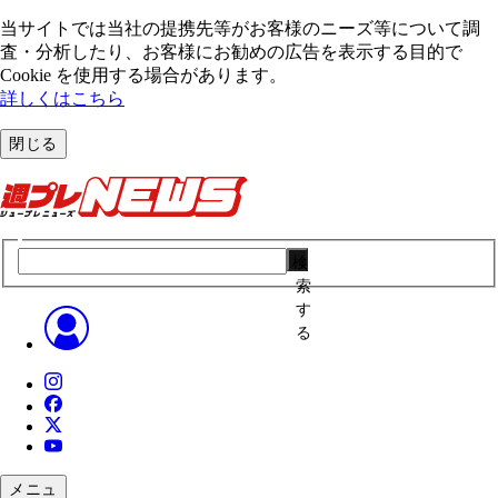
当サイトでは当社の提携先等がお客様のニーズ等について調
査・分析したり、お客様にお勧めの広告を表⽰する⽬的で
Cookie を使⽤する場合があります。
詳しくはこちら
閉じる
検
索
す
る
メニュ