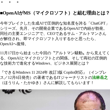
＊ ＊ ＊
■OpenAIがMS（マイクロソフト）と組む理由とは？
今年ブレイクした生成AIで圧倒的な知名度を誇る「ChatGPT」
シリーズ。先月、その開発企業であるOpenAIで内紛が勃発。
同社の主要エンジニアで、CEOであるサム・アルトマンさん
が解任され、即マイクロソフト入りするかと思ったら、
OpenAIへ復帰。
11月17日から始まった今回の〝アルトマン騒動〟から見えてく
る、OpenAIとマイクロソフトとの関係。そして両社の圧倒的
な技術力で進化するWindows、ビジネス展開とは？
『できるWindows 11 2024年 改訂3版 Copilot対応』（インプレ
ス／12月6日発売）の著者であるITジャーナリストの
法林岳之
（ほうりん・たかゆき）さんに解説してもらいます！