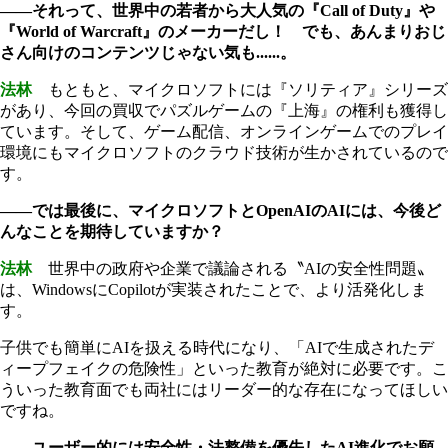
――それって、世界中の若者から大人気の『Call of Duty』や
『World of Warcraft』のメーカーだし！ でも、あんまりおじ
さん向けのコンテンツじゃない気も......。
法林
もともと、マイクロソフトには『ソリティア』シリーズ
があり、今回の買収でパズルゲームの『上海』の権利も獲得し
ています。そして、ゲーム配信、オンラインゲームでのプレイ
環境にもマイクロソフトのクラウド技術が生かされているので
す。
――では最後に、マイクロソフトとOpenAIのAIには、今後ど
んなことを期待していますか？
法林
世界中の政府や企業で議論される〝AIの安全性問題〟
は、WindowsにCopilotが実装されたことで、より活発化しま
す。
子供でも簡単にAIを扱える時代になり、「AIで生成されたデ
ィープフェイクの危険性」といった教育が絶対に必要です。こ
ういった教育面でも両社にはリーダー的な存在になってほしい
ですね。
――ユーザー的には安全性・法整備を優先したAI進化でお願