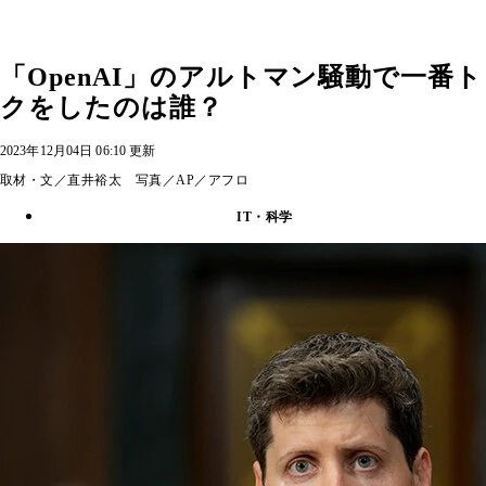
「OpenAI」のアルトマン騒動で一番ト
クをしたのは誰？
2023年12月04日 06:10 更新
取材・文／直井裕太 写真／AP／アフロ
IT・科学