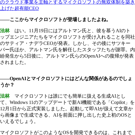
のクラウド事業を主軸とするマイクロソフトの無双体制を築き
上げた超有能CEO
――ここからマイクロソフトが登場しましたよね。
法林
はい。11月19日にはアルトマン氏と、彼を慕うAIのト
ップエンジニアたちをマイクロソフトが受け入れることを同社
のサティア・ナデラCEOが発表。しかし、その後にサツキー
バー氏ほか、アルトマン氏を解任したスタッフたちが謝罪。内
紛発生から5日後に、アルトマン氏らのOpenAIへの復帰が発表
されました。
――OpenAIとマイクロソフトにはどんな関係があるのでしょ
うか？
法林
マイクロソフトは誰にでも簡単に扱える生成AIとし
て、Windows 11のアップデートで新AI機能である「Copilot」を
12月1日から正式実装しました。起動して即AIが扱えて文章か
ら画像まで生成できる、AIを前面に押し出した史上初のOSと
いえるでしょう。
マイクロソフトがこのようなOSを開発できるのは、これまで