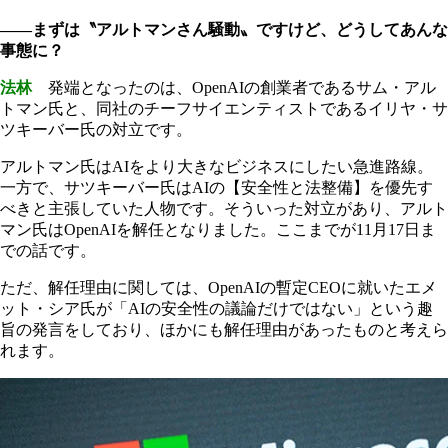
――まずは〝アルトマンさん騒動〟ですけど、どうしてあんな
事態に？
法林
発端となったのは、OpenAIの創業者であるサム・アル
トマン氏と、同社のチーフサイエンティストであるイリヤ・サ
ツキーバー氏の対立です。
アルトマン氏はAIをより大きなビジネスにしたい急進路線。
一方で、サツキーバー氏はAIの【安全性と法整備】を優先す
べきと主張していた人物です。そういった対立があり、アルト
マン氏はOpenAIを解任となりました。ここまでが11月17日ま
での話です。
ただ、解任理由に関しては、OpenAIの暫定CEOに就いたエメ
ット・シア氏が「AIの安全性の議論だけではない」という趣
旨の発言をしており、ほかにも解任理由があったものと考えら
れます。