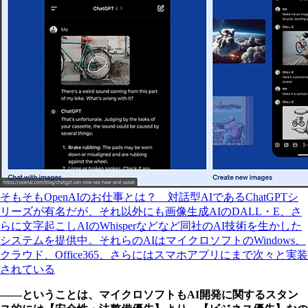
そもそもOpenAIのお仕事とは？ 対話型AIであるChatGPTシ
リーズが有名だが、それ以外にも画像生成AIのDALL・E、さ
らに文字起こしAIのWhisperなどなど同社のAI技術を生かした
システムを提供中。それらのAIはマイクロソフトのWindows、
クラウド、Office365、さらにはスマホアプリにまで次々と実装
されている
――ということは、マイクロソフトもAI開発に関するスタン