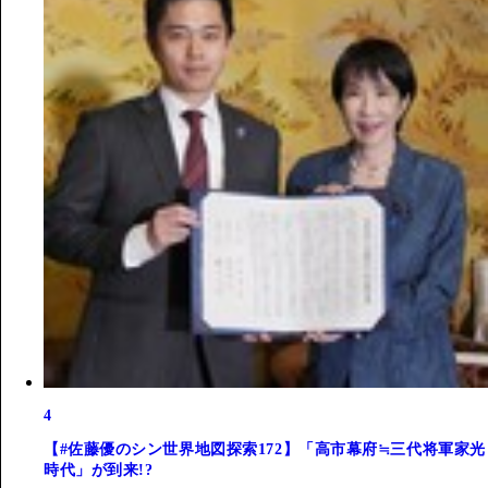
4
【#佐藤優のシン世界地図探索172】「高市幕府≒三代将軍家光
時代」が到来!?