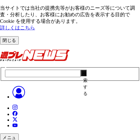
当サイトでは当社の提携先等がお客様のニーズ等について調
査・分析したり、お客様にお勧めの広告を表⽰する⽬的で
Cookie を使⽤する場合があります。
詳しくはこちら
閉じる
検
索
す
る
メニュ