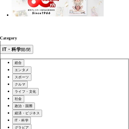
Category
IT・科学
開/閉
総合
エンタメ
スポーツ
クルマ
ライフ・文化
社会
政治・国際
経済・ビジネス
IT・科学
グラビア