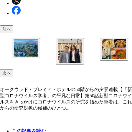
前へ
オークウッド・プレミア・ホテルの50階からの夕景
次へ
今回食べた韓国料理の一部。左上から時計回りにカ
オークウッド・プレミア・ホテルの50階からの夕景連載【「新
クス（うどんみたいな料理）、カルビ、牛すじチゲ
型コロナウイルス学者」の平凡な日常】第50話新型コロナウイ
れと、ナムに教えてもらった生マッコリ。微炭酸の
ルスをきっかけにコロナウイルスの研究を始めた筆者は、これ
ッコリは、飛行機に持ち込むと気圧の関係で爆発す
ナムと私。研究集会での発表を終えた後。この頃に
からの研究対象の候補のひとつ...
で、お土産に買って帰ることができないのが残念
いぶ打ち解けていた
この記事を読む