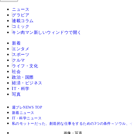
ニュース
グラビア
連載コラム
コミック
キン肉マン
新しいウィンドウで開く
新着
エンタメ
スポーツ
クルマ
ライフ・文化
社会
政治・国際
経済・ビジネス
IT・科学
写真
週プレNEWS TOP
新着ニュース
IT・科学ニュース
私のモットーだった、創造的な仕事をするための3つの条件～ソウル、
画像・写真