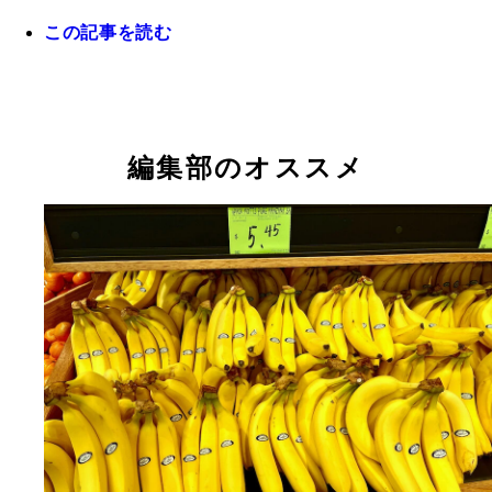
キト市内の「日本公園（Parque Japón）」に人知れ
いうくらい、髪型が同じだった
する野口英世像
この記事を読む
お気に入りになったエクアドル産のビール
皮はめっちゃ硬い
「PILSENER」
編集部のオススメ