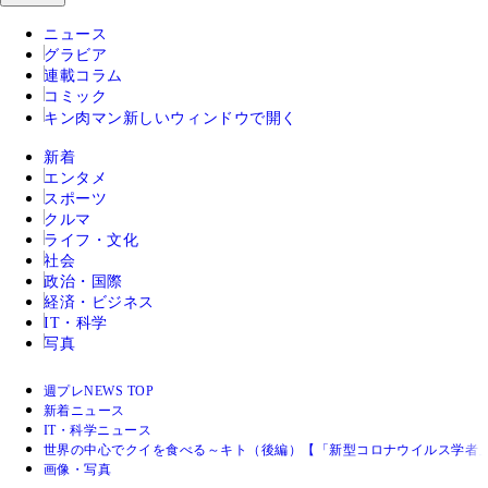
ニュース
グラビア
連載コラム
コミック
キン肉マン
新しいウィンドウで開く
新着
エンタメ
スポーツ
クルマ
ライフ・文化
社会
政治・国際
経済・ビジネス
IT・科学
写真
週プレNEWS TOP
新着ニュース
IT・科学ニュース
世界の中心でクイを食べる～キト（後編）【「新型コロナウイルス学者
画像・写真