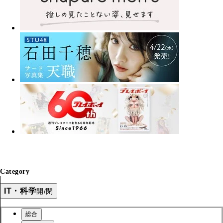
Category
IT・科学
開/閉
総合