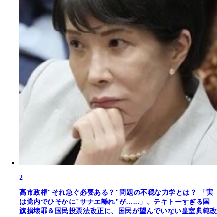
2
高市政権"それ急ぐ必要ある？"問題の不穏な力学とは？ 「実
は党内でひそかに"サナエ離れ"が......」。テキトーすぎる国
旗損壊罪＆国民投票法改正に、国民が望んでいない皇室典範改