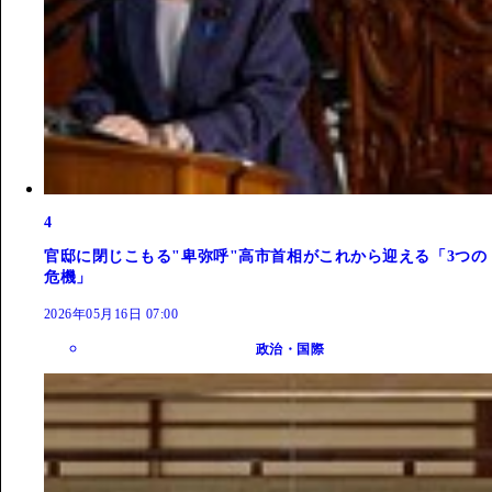
4
官邸に閉じこもる"卑弥呼"高市首相がこれから迎える「3つの
危機」
2026年05月16日 07:00
政治・国際