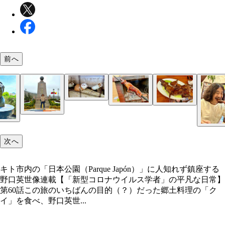
前へ
クイ。これが……
ハポン通り
こうなって……
こうなる
カングレホ（カニ）のセビーチェ
次へ
野口英世のエクアドルでの功績が記されていた
キト市内の「日本公園（Parque Japón）」に人知れず鎮座する
野口英世像連載【「新型コロナウイルス学者」の平凡な日常】
「ミッター・デル・ムンド（Mitad del Mundo）」
第60話この旅のいちばんの目的（？）だった郷土料理の「ク
訳すると「世界の中心」。向かって左が南半球、右
イ」を食べ、野口英世...
半球
野口英世像。旧千円札をモチーフに作ったんだろう