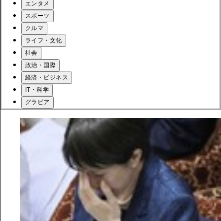
エンタメ
スポーツ
クルマ
ライフ・文化
社会
政治・国際
経済・ビジネス
IT・科学
グラビア