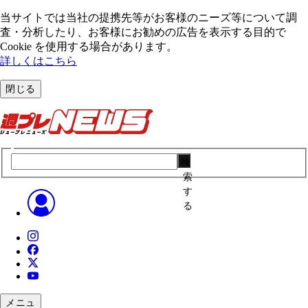
当サイトでは当社の提携先等がお客様のニーズ等について調
査・分析したり、お客様にお勧めの広告を表⽰する⽬的で
Cookie を使⽤する場合があります。
詳しくはこちら
閉じる
検
索
す
る
メニュ