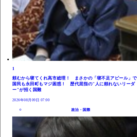
1
頼むから寝てくれ高市総理！ まさかの「寝不足アピール」で
国民も永田町もマジ困惑！ 歴代屈指の"人に頼れないリーダ
ー"が招く国難
2026年08月09日 07:00
政治・国際