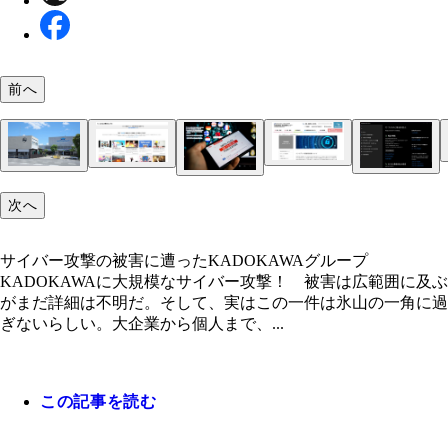
前へ
パスワード管理にはGoogleやAppleのシステムを積
活用しましょう！ GoogleやApple製品にはパスワ
大病院もサイバー攻撃の標的に！ 2022年10月31
6月8日に発覚したKADOKAWAグループへのサイ
自動生成して管理するシステムが搭載。スマホなら
阪急性期・総合医療センターがサイバー攻撃を受け
名古屋港やトヨタ関連会社もサイバー攻撃の被害
撃により「ニコニコ動画」はサービス全般がストッ
らを利用するのが安全。Windowsにもパスワードの
子カルテのシステムがダウン。医療データは人命に
Windowsに搭載される「Windows セキュリティ」
トヨタ自動車は2022年2月26日に関連会社がサイバ
これまで写真のように規模を縮小して限定的に動画
サイバー攻撃の被害に遭ったKADOKAWAグループ
サイバーテロの標的とされた企業には写真のような
機能があり、リモートデスクトップの作業などはこ
次へ
ることから身代金が支払われるケースが多く、医療
ンピューターウイルスやサイバー攻撃の起点となる
を受けたことで国内全14工場を停止。昨年7月4日
開してきたが、8月5日からPC版が再開。しかし、
ンサムノート」と呼ばれる脅迫文が送付されるのが
利用するのが基本です！
は海外でも格好のターゲットにされている
ウエアを防ぐ機能を実装。こちらは常に自動で更新
バー攻撃を受けた名古屋港はコンテナの搬入作業が
ーテロの影響で多くの配信者たちが他のプラットフ
サムウエアの特徴。表示されるタイマーの期限内に
れ、最新の脅威もブロックするのが特長だ。しかし
サイバー攻撃の被害に遭ったKADOKAWAグループ
停止する事態に！。そして今年、JAXAは昨年から
ムへ移籍する事態に……
金を支払わない場合、盗まれた各種データが流出し
ット広告に頻繁に登場するアンチウイルスソフトを
KADOKAWAに大規模なサイバー攻撃！ 被害は広範囲に及ぶ
回のサイバー攻撃が続き各種情報が流出したことを
まう
すると、Windowsセキュリティがオフになってしま
がまだ詳細は不明だ。そして、実はこの一件は氷山の一角に過
している
で要注意です！
ぎないらしい。大企業から個人まで、...
この記事を読む