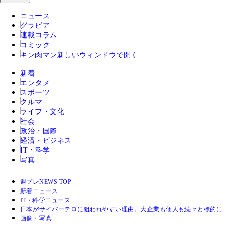
ニュース
グラビア
連載コラム
コミック
キン肉マン
新しいウィンドウで開く
新着
エンタメ
スポーツ
クルマ
ライフ・文化
社会
政治・国際
経済・ビジネス
IT・科学
写真
週プレNEWS TOP
新着ニュース
IT・科学ニュース
日本がサイバーテロに狙われやすい理由。大企業も個人も続々と標的に
画像・写真