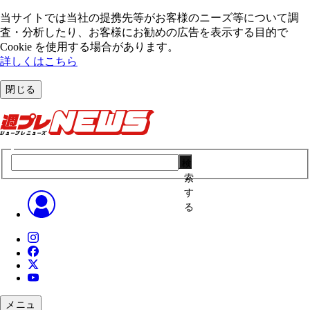
当サイトでは当社の提携先等がお客様のニーズ等について調
査・分析したり、お客様にお勧めの広告を表⽰する⽬的で
Cookie を使⽤する場合があります。
詳しくはこちら
閉じる
検
索
す
る
メニュ