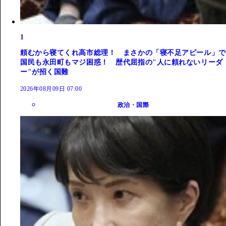
1
頼むから寝てくれ高市総理！ まさかの「寝不足アピール」で
国民も永田町もマジ困惑！ 歴代屈指の"人に頼れないリーダ
ー"が招く国難
2026年08月09日 07:00
政治・国際