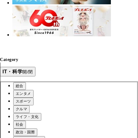
Category
IT・科学
開/閉
総合
エンタメ
スポーツ
クルマ
ライフ・文化
社会
政治・国際