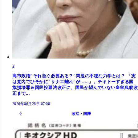
2
高市政権"それ急ぐ必要ある？"問題の不穏な力学とは？ 「実
は党内でひそかに"サナエ離れ"が......」。テキトーすぎる国
旗損壊罪＆国民投票法改正に、国民が望んでいない皇室典範改
正まで...
2026年06月28日 07:00
政治・国際