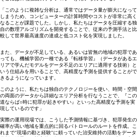
「このように複雑な分析は、通常ではデータ量が膨大になって
しまうため、コンピューターの計算時間やコストが非常に高く
なることが課題でした。しかし、私たちはデータを圧縮する独
自の数理アルゴリズムを開発することで、従来の予測手法と比
較して世界最高速度の達成と低コスト化を実現しました。
また、データが不足している、あるいは皆無の地域の犯罪であ
っても、機械学習の一種である『転移学習』（データがあるエ
リアで学んだモデルをデータ不足のエリアに適用する技術）と
いう仕組みを用いることで、高精度な予測を提供することがで
きるようになっています。
このように、私たちは独自のテクノロジーを使い、時間・空間
の両面のデータから詳細なエリア分析を行なうことで、『この
道ならば○時に犯罪が起きやすい』といった高精度な予測を実
現しているのです」
実際の運用現場では、こうした予測情報に基づき、犯罪発生の
確率が高い地域を重点的に回るパトロールのルートを作成。こ
れまで"現場の勘と経験"に頼っていた治安維持の活動をデータ