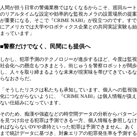
人間が担う日常の警備業務ではなくなるからこそ、巡回ルート
のリアルタイムな設定や効率的な監視カメラの設置場所の提案
が重要になる。そこで『CRIME NABI』が役立つのです。すで
にアメリカでは大学やロボティクス企業との共同実証実験も始
まっています」
■警察だけでなく、民間にも提供へ
しかし、犯罪予測のテクノロジーが進歩するほど、今度は監視
社会化への懸念もつきまとう。街じゅうを警察ロボットが闊歩
し、人々を取り締まるような未来が現実味を帯びてきているな
らなおさらだ。
「そうしたリスクは私たちも承知しています。個人への監視強
化につながらないように、『CRIME NABI』は個人情報が扱え
ない仕組みになっています。
そのため、痴漢や強盗などの時空間データの分析からパターン
を見つけ出せる犯罪は予測できる一方、個人情報を参照しなけ
ればならないDVや虐待といった犯罪は予測できません。あく
まで統計データに基づき、対象エリアの犯罪発生率を予測する