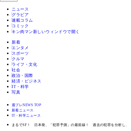
ニュース
グラビア
連載コラム
コミック
キン肉マン
新しいウィンドウで開く
新着
エンタメ
スポーツ
クルマ
ライフ・文化
社会
政治・国際
経済・ビジネス
IT・科学
写真
週プレNEWS TOP
新着ニュース
IT・科学ニュース
まるでSF！ 日本発、「犯罪予測」の最前線！ 過去の犯罪を分析し、