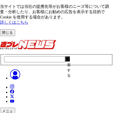
当サイトでは当社の提携先等がお客様のニーズ等について調
査・分析したり、お客様にお勧めの広告を表⽰する⽬的で
Cookie を使⽤する場合があります。
詳しくはこちら
閉じる
検
索
す
る
メニュ