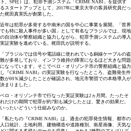
下、SP社）は、犯罪予測システム「CRIME NABI」を提供す
るスタートアップとして、2017年に東京大学の客員研究員だっ
た梶田真実氏が創業した。
近年は犯罪が多発する中南米の国を中心に事業を展開。「世界
でも特に殺人事件が多い国」として有名なブラジルでは、現地
の自治体や警察組織と協力しながら、犯罪予測システムの導入
実証実験を進めている。梶田氏が説明する。
「ブラジルでは信号や電話線に使われている銅線ケーブルの盗
難が多発しており、インフラ維持の障害になるほど大きな問題
になっています。そこでベロ・オリゾンテ市の警察組織と協力
し『CRIME NABI』の実証実験を行なったところ、盗難発生件
数が69％減少したことが確認され、地元市警団での本格導入が
決まりました」
ベロ・オリゾンテ市で行なった実証実験は2ヵ月間。たったそ
れだけの期間で犯罪が約7割も減少したとは、驚きの効果だ。
いったいどういう仕組みなのか。
「私たちの『CRIME NABI』は、過去の犯罪発生情報、都市の
人口統計、土地利用、建物構造や道路種別、衛星画像、天気な
どに関する多様なデータを収集し、それを2種類のアルゴリズ