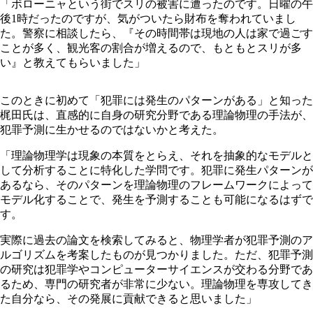
「ボローニャという街でスリの被害に遭ったのです。日曜の午
後1時だったのですが、気がついたら財布を奪われていまし
た。警察に相談したら、『その時間帯は現地の人は家で過ごす
ことが多く、観光客の割合が増えるので、もともとスリが多
い』と教えてもらいました」
このときに初めて「犯罪には発生のパターンがある」と知った
梶田氏は、直感的に自身の研究分野である理論物理の手法が、
犯罪予測に生かせるのではないかと考えた。
「理論物理学は現象の本質をとらえ、それを抽象的なモデルと
して分析することに特化した学問です。犯罪に発生パターンが
あるなら、そのパターンを理論物理のフレームワークによって
モデル化することで、発生を予測することも可能になるはずで
す。
実際に過去の論文を検索してみると、物理学者が犯罪予測のア
ルゴリズムを考案したものが見つかりました。ただ、犯罪予測
の研究は犯罪学やコンピューターサイエンスが交わる分野であ
るため、専門の研究者が非常に少ない。理論物理を専攻してき
た自分なら、その発展に貢献できると思いました」