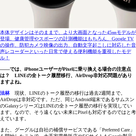
本体デザインはそのままで、より大画面となった45㎜モデルが
登場。健康管理やスポーツの計測機能はもちろん、Google TV
の操作、防犯カメラ映像の出力、自動文字起こしに対応した音
声レコーダーといった日常で使える便利機能を重視したモデ
ル！
――では、iPhoneユーザーがPixelに乗り換える場合の注意点
は？ LINEの全トーク履歴移行、AirDrop非対応問題があり
ますよね。
法林
現状、LINEのトーク履歴の移行は過去2週間まで。
AirDropは非対応です。ただ、同じAndroid端末であるサムスン
のGalaxyシリーズはLINEの全トーク履歴の移行を実現してい
ます。なので、そう遠くない未来にPixelも対応するのではと考
えています。
また、グーグルは自社の補償サービスである「Preferred Care」