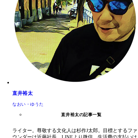
直井裕太
なおい・ゆうた
直井裕太の記事一覧
ライター。尊敬する文化人は杉作J太郎。目標とするファ
ウンダーは近藤社長。LINEより微信。生活費の支払いは