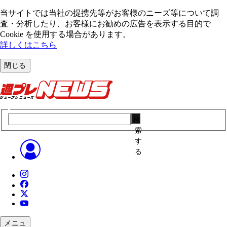
当サイトでは当社の提携先等がお客様のニーズ等について調
査・分析したり、お客様にお勧めの広告を表⽰する⽬的で
Cookie を使⽤する場合があります。
詳しくはこちら
閉じる
検
索
す
る
メニュ