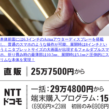
本体前面には6.3インチのActuaアウターディスプレーを搭載
し、普通のスマホのような操作が可能。展開時は8インチとい
うミニタブレットサイズの大画面が出現するフォルダブルスマ
ホ。折り畳み時の最薄部は10.5㎜、展開時は5.1㎜と圧倒的にス
リムな本体を実現！