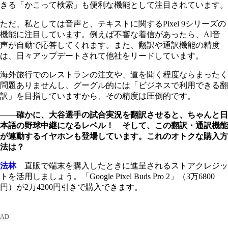
きる「かこって検索」も便利な機能として注目されています。
ただ、私としては音声と、テキストに関するPixel 9シリーズの
機能に注目しています。例えば不審な着信があったら、AI音
声が自動で応答してくれます。また、翻訳や通訳機能の精度
は、日々アップデートされて他社をリードしています。
海外旅行でのレストランの注文や、道を聞く程度ならまったく
問題ありませんし、グーグル的には「ビジネスで利用できる翻
訳」を目指していますから、その精度は圧倒的です。
――確かに、大谷選手の試合実況を翻訳させると、ちゃんと日
本語の野球中継になるレベル！ そして、この翻訳・通訳機能
が連動するイヤホンも登場しています。これのオトクな購入方
法は？
法林
直販で端末を購入したときに進呈されるストアクレジッ
トを活用しましょう。「Google Pixel Buds Pro 2」（3万6800
円）が2万4200円引きで購入できます。