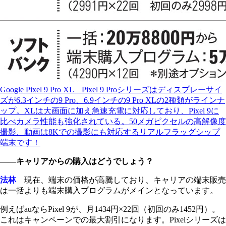
Google Pixel 9 Pro XL Pixel 9 Proシリーズはディスプレーサイ
ズが6.3インチの9 Pro、6.9インチの9 Pro XLの2種類がラインナ
ップ。XLは大画面に加え急速充電に対応しており、Pixel 9に
比べカメラ性能も強化されている。50メガピクセルの高解像度
撮影、動画は8Kでの撮影にも対応するリアルフラッグシップ
端末です！
――キャリアからの購入はどうでしょう？
法林
現在、端末の価格が高騰しており、キャリアの端末販売
は一括よりも端末購入プログラムがメインとなっています。
例えばauならPixel 9が、月1434円×22回（初回のみ1452円）。
これはキャンペーンでの最大割引になります。Pixelシリーズは