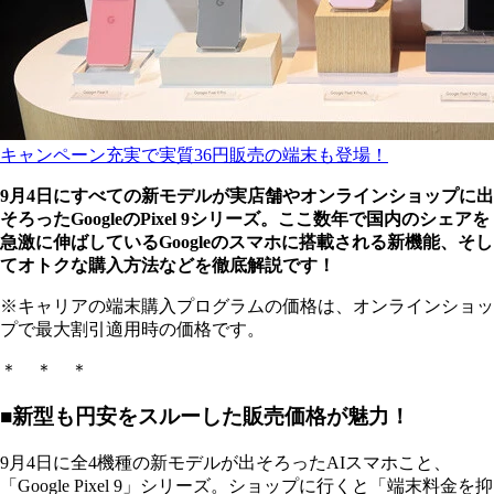
キャンペーン充実で実質36円販売の端末も登場！
9月4日にすべての新モデルが実店舗やオンラインショップに出
そろったGoogleのPixel 9シリーズ。ここ数年で国内のシェアを
急激に伸ばしているGoogleのスマホに搭載される新機能、そし
てオトクな購入方法などを徹底解説です！
※キャリアの端末購入プログラムの価格は、オンラインショッ
プで最大割引適用時の価格です。
＊ ＊ ＊
■新型も円安をスルーした販売価格が魅力！
9月4日に全4機種の新モデルが出そろったAIスマホこと、
「Google Pixel 9」シリーズ。ショップに行くと「端末料金を抑