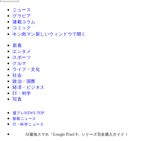
ニュース
グラビア
連載コラム
コミック
キン肉マン
新しいウィンドウで開く
新着
エンタメ
スポーツ
クルマ
ライフ・文化
社会
政治・国際
経済・ビジネス
IT・科学
写真
週プレNEWS TOP
新着ニュース
IT・科学ニュース
AI最強スマホ「Google Pixel 9」シリーズ完全購入ガイド！