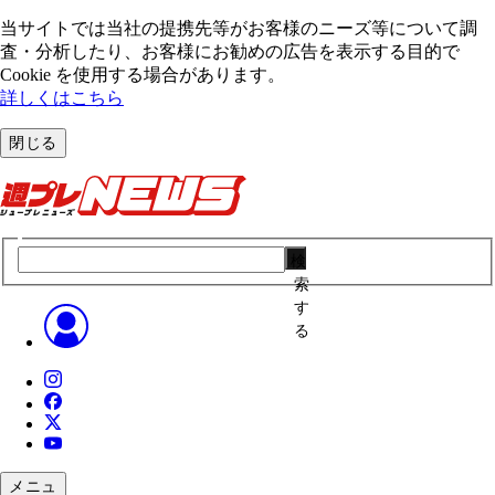
当サイトでは当社の提携先等がお客様のニーズ等について調
査・分析したり、お客様にお勧めの広告を表⽰する⽬的で
Cookie を使⽤する場合があります。
詳しくはこちら
閉じる
検
索
す
る
メニュ