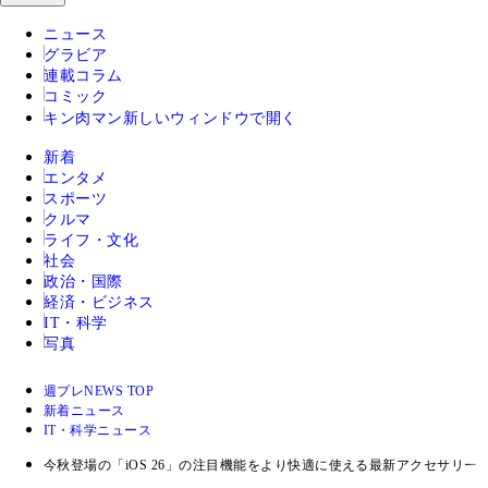
ニュース
グラビア
連載コラム
コミック
キン肉マン
新しいウィンドウで開く
新着
エンタメ
スポーツ
クルマ
ライフ・文化
社会
政治・国際
経済・ビジネス
IT・科学
写真
週プレNEWS TOP
新着ニュース
IT・科学ニュース
今秋登場の「iOS 26」の注目機能をより快適に使える最新アクセサリー