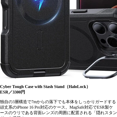
Cyber Tough Case with Stash Stand（HaloLock）
ESR／3300円
独自の3層構造で7mからの落下でも本体をしっかりガードする
頑丈系のiPhone 16 Pro対応のケース。MagSafe対応でESR製ケ
ースのウリである背面レンズの周囲に配置される「隠れスタン