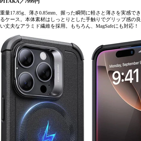
PITAKA／7999円
重量17.85g、薄さ0.85mm、握った瞬間に軽さと薄さを実感でき
るケース。本体素材はしっとりとした手触りでグリップ感の良
い丈夫なアラミド繊維を採用。もちろん、MagSafeにも対応！