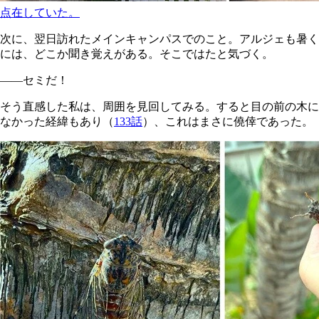
点在していた。
次に、翌日訪れたメインキャンパスでのこと。アルジェも暑く
には、どこか聞き覚えがある。そこではたと気づく。
――セミだ！
そう直感した私は、周囲を見回してみる。すると目の前の木に
なかった経緯もあり（
133話
）、これはまさに僥倖であった。