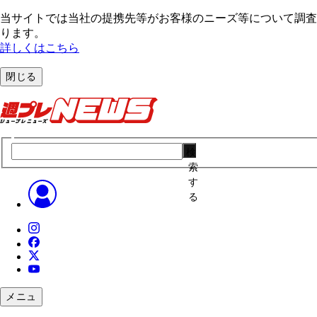
当サイトでは当社の提携先等がお客様のニーズ等について調査・
ります。
詳しくはこちら
閉じる
検
索
す
る
メニュ