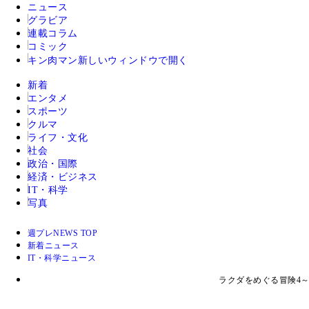
ニュース
グラビア
連載コラム
コミック
キン肉マン
新しいウィンドウで開く
新着
エンタメ
スポーツ
クルマ
ライフ・文化
社会
政治・国際
経済・ビジネス
IT・科学
写真
週プレNEWS TOP
新着ニュース
IT・科学ニュース
ラクダをめぐる冒険4