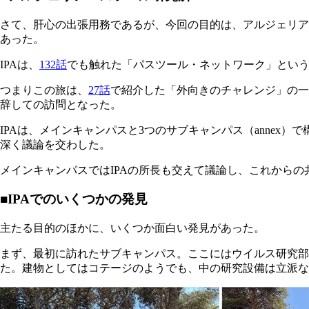
さて、肝心の出張用務であるが、今回の目的は、アルジェリアパスツール研
あった。
IPAは、
132話
でも触れた「パスツール・ネットワーク」とい
つまりこの旅は、
27話
で紹介した「外向きのチャレンジ」の一
辞しての訪問となった。
IPAは、メインキャンパスと3つのサブキャンパス（anne
深く議論を交わした。
メインキャンパスではIPAの所長も交えて議論し、これから
■IPAでのいくつかの発見
主たる目的のほかに、いくつか面白い発見があった。
まず、最初に訪れたサブキャンパス。ここにはウイルス研究
た。建物としてはコテージのようでも、中の研究設備は立派な