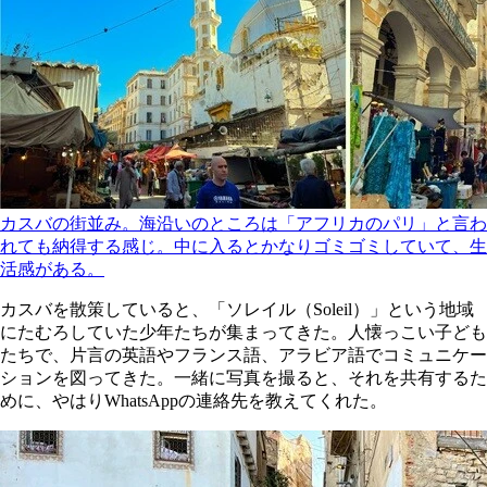
カスバの街並み。海沿いのところは「アフリカのパリ」と言わ
れても納得する感じ。中に入るとかなりゴミゴミしていて、生
活感がある。
カスバを散策していると、「ソレイル（Soleil）」という地域
にたむろしていた少年たちが集まってきた。人懐っこい子ども
たちで、片言の英語やフランス語、アラビア語でコミュニケー
ションを図ってきた。一緒に写真を撮ると、それを共有するた
めに、やはりWhatsAppの連絡先を教えてくれた。