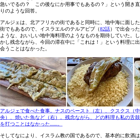
急いでるの？ この後なにか用事でもあるの？」という開き直
りのような回答。
アルジェは、北アフリカの街であると同時に、地中海に面した
街でもあるので、イスラエルのテルアビブ（
82話
）で出会った
ような、おいしい地中海料理のようなものを期待していた。し
かし残念ながら、今回の滞在中に「これは！」という料理に出
会うことはなかった。
アルジェで食べた食事。ナスのペースト（左）、クスクス（中
央）、焼いた魚など（右）。残念ながら、どの料理も私の舌鼓
を打つことはなかった......。
そしてなにより、イスラム教の国であるので、基本的に飲酒は