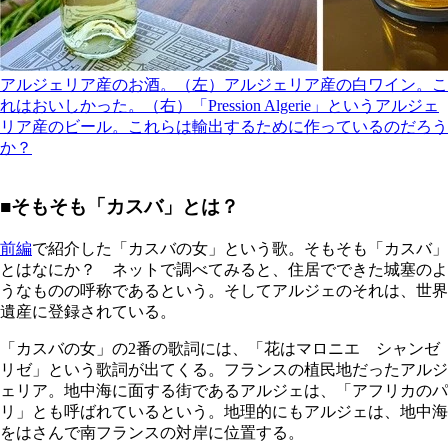
アルジェリア産のお酒。（左）アルジェリア産の白ワイン。こ
れはおいしかった。（右）「Pression Algerie」というアルジェ
リア産のビール。これらは輸出するために作っているのだろう
か？
■そもそも「カスバ」とは？
前編
で紹介した「カスバの女」という歌。そもそも「カスバ」
とはなにか？ ネットで調べてみると、住居でできた城塞のよ
うなものの呼称であるという。そしてアルジェのそれは、世界
遺産に登録されている。
「カスバの女」の2番の歌詞には、「花はマロニエ シャンゼ
リゼ」という歌詞が出てくる。フランスの植民地だったアルジ
ェリア。地中海に面する街であるアルジェは、「アフリカのパ
リ」とも呼ばれているという。地理的にもアルジェは、地中海
をはさんで南フランスの対岸に位置する。