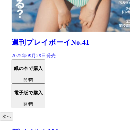
週刊プレイボーイNo.40
2025年09月22日発売
紙の本で購入
開/閉
電子版で購入
開/閉
次へ