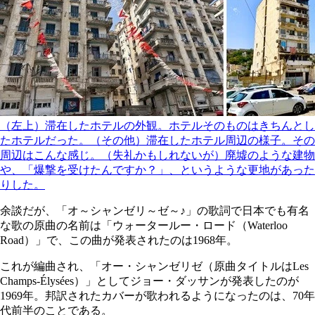
（左上）滞在したホテルの外観。ホテルそのものはきちんとし
たホテルだった。（その他）滞在したホテル周辺の様子。その
周辺はこんな感じ。（失礼かもしれないが）廃墟のような建物
や、「爆撃を受けたんですか？」、というような更地があった
りした。
余談だが、「オ～シャンゼリ～ゼ～♪」の歌詞で日本でも有名
な歌の原曲の名前は「ウォータールー・ロード（Waterloo
Road）」で、この曲が発表されたのは1968年。
これが編曲され、「オー・シャンゼリゼ（原曲タイトルはLes
Champs-Élysées）」としてジョー・ダッサンが発表したのが
1969年。邦訳されたカバーが歌われるようになったのは、70年
代前半のことである。