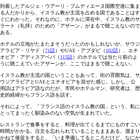
到着したアルジェ・ウアーリ・ブムディエーヌ国際空港に集ま
る人だかりから、イスラム教が主流を占める国であることはす
ぐにわかった。それなのに、ホテルに滞在中、イスラム教のサ
ラート（礼拝）のための「アザーン」がまるで聴こえないので
ある。
ホテルの立地がたまたまそうだったのかもしれないが、サウジ
アラビア・リヤド（
71話
）やUAE・アブダビ（
102話
）、エチ
オピア・アディスアベバ（
115話
）のホテルでは当たり前のよ
うに聴こえていたアザーンが、ここではまるで聴こえない。
イスラム教が主流の国ということもあって、街の雰囲気は、サ
ウジアラビアとUAEとエチオピアを混ぜた感じ。しかし、公
用語はアラビア語なのだが、市民やホテルマン、研究者は、歴
史的経緯からフランス語を話す。
それによって、「フランス語のイスラム教の国」という、私に
とってまったく馴染みのない空気が生まれていた。
レストランで食事をすると、料理が出てくるまでにものすごい
時間がかかる。注文を忘れられていることもままある。溜まり
かねて催促をすると、「いま準備してるところだけど、なにか