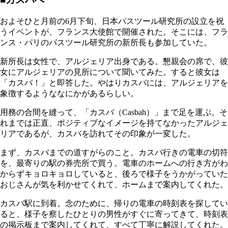
およそひと月前の6月下旬、日本パスツール研究所の設立を祝
うイベントが、フランス大使館で開催された。そこには、フラ
ンス・パリのパスツール研究所の新所長も参加していた。
新所長は女性で、アルジェリア出身である。懇親会の席で、彼
女にアルジェリアの見所について聞いてみた。すると彼女は
「カスバ！」と即答した。やはりカスバには、アルジェリアを
象徴するようななにかがあるらしい。
用務の合間を縫って、「カスバ（Casbah）」まで足を運ぶ。そ
れまでは正直、ポジティブなイメージを持てなかったアルジェ
リアであるが、カスバを訪れてその印象が一変した。
まず、カスバまでの道すがらのこと。カスバ行きの電車の切符
を、最寄りの駅の券売所で買う。電車のホームへの行き方がわ
からずキョロキョロしていると、後ろで様子をうかがっていた
おじさんが気を利かせてくれて、ホームまで案内してくれた。
カスバ駅に到着。念のために、帰りの電車の時刻表を探してい
ると、様子を察したひとりの男性がすぐに寄ってきて、時刻表
の掲示板まで案内してくれて、すべて丁寧に解説してくれた。