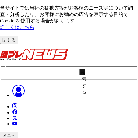
当サイトでは当社の提携先等がお客様のニーズ等について調
査・分析したり、お客様にお勧めの広告を表⽰する⽬的で
Cookie を使⽤する場合があります。
詳しくはこちら
閉じる
検
索
す
る
メニュ