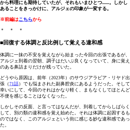
から料理にも期待していたが、それもいまひとつ......。しかし
あることをきっかけに、アルジェの印象が一変する。
※前編は
こちら
から
＊ ＊ ＊
■回復する体調と反比例して覚える違和感
体調に一抹の不安を覚えながら始まった今回の出張であるが、
アルジェ到着の翌朝、調子はだいぶ良くなっていて、身に覚え
のある鼻詰まりだけが残っていた。
どうやら原因は、前年（2023年）のサウジアラビア・リヤド出
張（
71話
）でも悩まされた副鼻腔炎にあるようだった。そして
幸いにして、今回のそれはかなり軽く、まもなくしてほとんど
不便を感じることはなくなった。
しかしその反面、と言ってはなんだが、到着してからしばらく
して、別の類の違和感を覚え始めた。それは体調に起因するも
のではなく、このアルジェという街に感じる妙な違和感であっ
た。