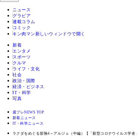
ニュース
グラビア
連載コラム
コミック
キン肉マン
新しいウィンドウで開く
新着
エンタメ
スポーツ
クルマ
ライフ・文化
社会
政治・国際
経済・ビジネス
IT・科学
写真
週プレNEWS TOP
新着ニュース
IT・科学ニュース
ラクダをめぐる冒険4～アルジェ（中編）【「新型コロナウイルス学者」