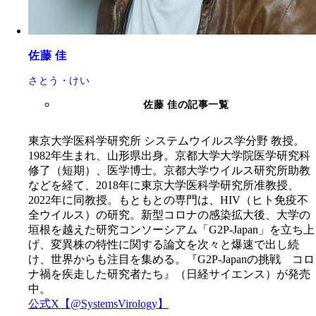
佐藤 佳
さとう・けい
佐藤 佳の記事一覧
東京大学医科学研究所 システムウイルス学分野 教授。
1982年生まれ、山形県出身。京都大学大学院医学研究科
修了（短期）、医学博士。京都大学ウイルス研究所助教
などを経て、2018年に東京大学医科学研究所准教授、
2022年に同教授。もともとの専門は、HIV（ヒト免疫不
全ウイルス）の研究。新型コロナの感染拡大後、大学の
垣根を越えた研究コンソーシアム「G2P-Japan」を立ち上
げ、変異株の特性に関する論文を次々と爆速で出し続
け、世界からも注目を集める。『G2P-Japanの挑戦 コロ
ナ禍を疾走した研究者たち』（日経サイエンス）が発売
中。
公式X【@SystemsVirology】