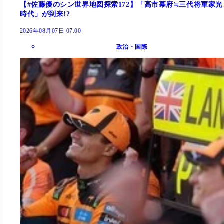
【#佐藤優のシン世界地図探索172】「高市幕府≒三代将軍家光
時代」が到来!?
2026年08月07日 07:00
政治・国際