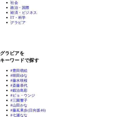
社会
政治・国際
経済・ビジネス
IT・科学
グラビア
グラビアを
キーワードで探す
豊田萌絵
咲田ゆな
藤水咲桜
斎藤恭代
鍛治島彩
ピョ・ウンジ
三園響子
山田かな
藤嶌果歩(日向坂46)
七瀬なな