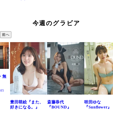
今週のグラビア
前へ
た、
斎藤恭代
咲田ゆな
藤水咲桜『花
』
『BOUND』
『Sunflower』
だまり』