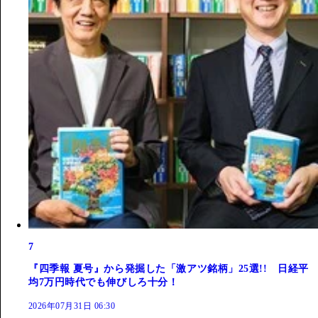
7
『四季報 夏号』から発掘した「激アツ銘柄」25選!! 日経平
均7万円時代でも伸びしろ十分！
2026年07月31日 06:30