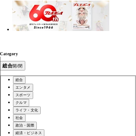
Category
総合
開/閉
総合
エンタメ
スポーツ
クルマ
ライフ・文化
社会
政治・国際
経済・ビジネス