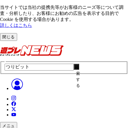
当サイトでは当社の提携先等がお客様のニーズ等について調
査・分析したり、お客様にお勧めの広告を表⽰する⽬的で
Cookie を使⽤する場合があります。
詳しくはこちら
閉じる
検
索
す
る
メニュ