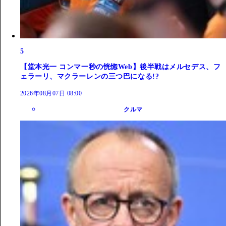
5
【堂本光一 コンマ一秒の恍惚Web】後半戦はメルセデス、フ
ェラーリ、マクラーレンの三つ巴になる!?
2026年08月07日 08:00
クルマ