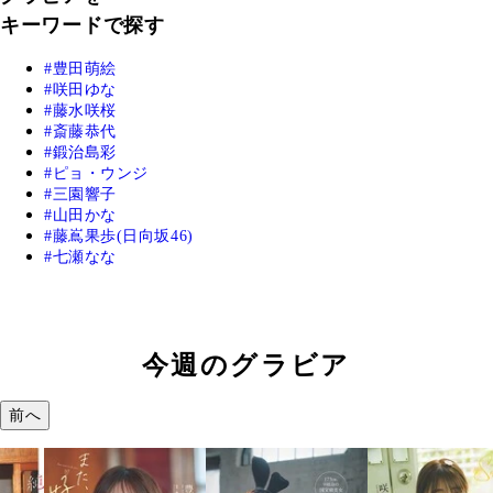
キーワードで探す
豊田萌絵
咲田ゆな
藤水咲桜
斎藤恭代
鍛治島彩
ピョ・ウンジ
三園響子
山田かな
藤嶌果歩(日向坂46)
七瀬なな
今週のグラビア
前へ