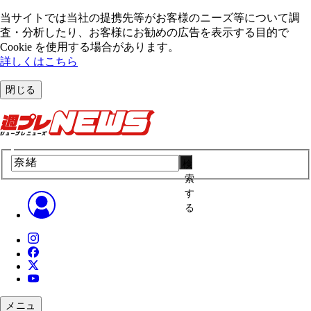
当サイトでは当社の提携先等がお客様のニーズ等について調
査・分析したり、お客様にお勧めの広告を表⽰する⽬的で
Cookie を使⽤する場合があります。
詳しくはこちら
閉じる
検
索
す
る
メニュ