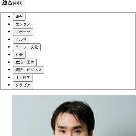
総合
開/閉
総合
エンタメ
スポーツ
クルマ
ライフ・文化
社会
政治・国際
経済・ビジネス
IT・科学
グラビア