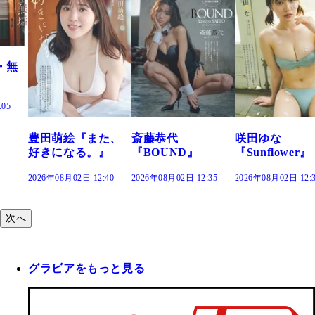
た、
斎藤恭代
咲田ゆな
藤水咲桜『花
』
『BOUND』
『Sunflower』
だまり』
:40
2026年08月02日 12:35
2026年08月02日 12:30
2026年08月02日 12:
次へ
グラビアをもっと見る