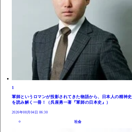
1
軍師というロマンが投影されてきた物語から、日本人の精神史
を読み解く一冊！（呉座勇一著『軍師の日本史』）
2026年08月04日 06:30
社会