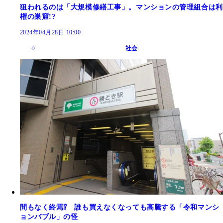
狙われるのは「大規模修繕工事」。マンションの管理組合は利
権の巣窟!?
2024年04月28日 10:00
社会
間もなく終焉⁉ 誰も買えなくなっても高騰する「令和マンシ
ョンバブル」の怪