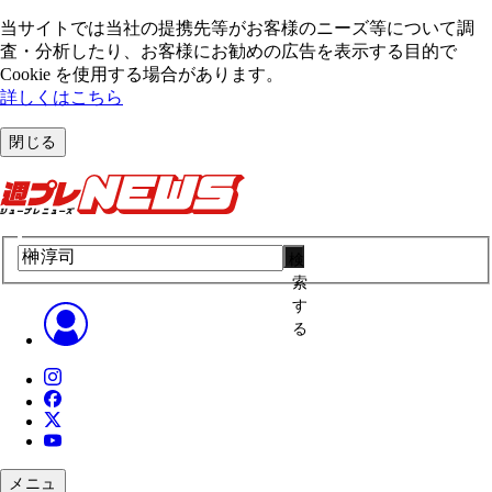
当サイトでは当社の提携先等がお客様のニーズ等について調
査・分析したり、お客様にお勧めの広告を表⽰する⽬的で
Cookie を使⽤する場合があります。
詳しくはこちら
閉じる
検
索
す
る
メニュ