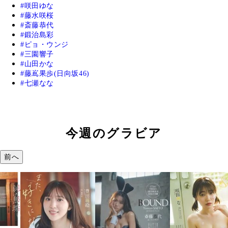
咲田ゆな
藤水咲桜
斎藤恭代
鍛治島彩
ピョ・ウンジ
三園響子
山田かな
藤嶌果歩(日向坂46)
七瀬なな
今週のグラビア
前へ