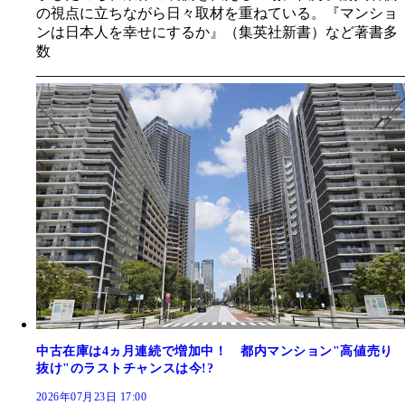
の視点に立ちながら日々取材を重ねている。『マンショ
ンは日本人を幸せにするか』（集英社新書）など著書多
数
中古在庫は4ヵ月連続で増加中！ 都内マンション"高値売り
抜け"のラストチャンスは今!?
2026年07月23日 17:00