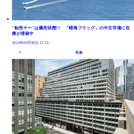
"転売ヤー"は爆死状態!? 「晴海フラッグ」の中古市場に在
庫が滞留中
2024年09月08日 12:10
社会