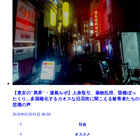
【東京の"異界"・湯島ルポ】人身取引、薬物乱用、昏睡ぼっ
たくり...多国籍化するカオスな旧花街に聞こえる被害者たちの
悲痛の声
2026年02月01日 08:00
社会
オススメ