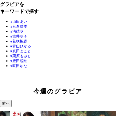
グラビアを
キーワードで探す
山田あい
麻倉瑞季
溝端葵
吉井明子
花咲楓香
青山ひかる
真田まこと
栗原もみじ
豊田萌絵
咲田ゆな
今週のグラビア
前へ