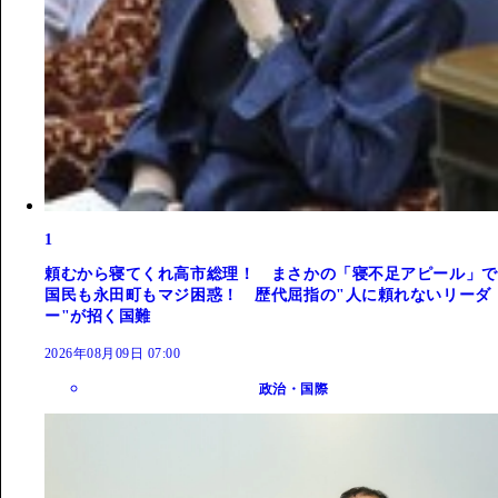
1
頼むから寝てくれ高市総理！ まさかの「寝不足アピール」で
国民も永田町もマジ困惑！ 歴代屈指の"人に頼れないリーダ
ー"が招く国難
2026年08月09日 07:00
政治・国際