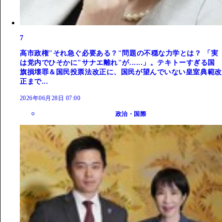
7
高市政権"それ急ぐ必要ある？"問題の不穏な力学とは？ 「実
は党内でひそかに"サナエ離れ"が......」。テキトーすぎる国
旗損壊罪＆国民投票法改正に、国民が望んでいない皇室典範改
正まで...
2026年06月28日 07:00
政治・国際