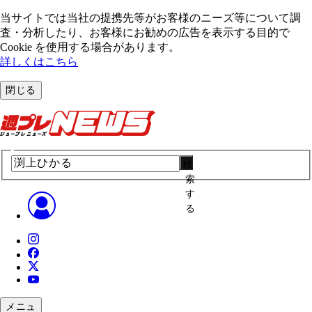
当サイトでは当社の提携先等がお客様のニーズ等について調
査・分析したり、お客様にお勧めの広告を表⽰する⽬的で
Cookie を使⽤する場合があります。
詳しくはこちら
閉じる
検
索
す
る
メニュ