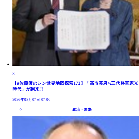
8
【#佐藤優のシン世界地図探索172】「高市幕府≒三代将軍家光
時代」が到来!?
2026年08月07日 07:00
政治・国際