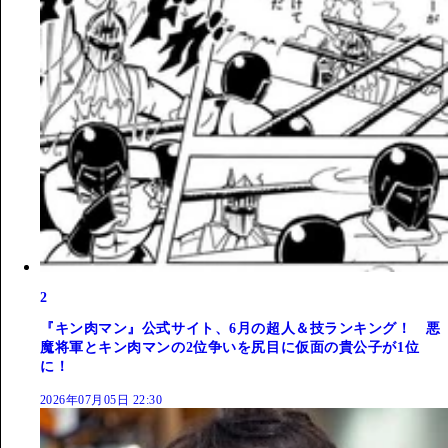
2
『キン肉マン』公式サイト、6月の超人＆技ランキング！ 悪
魔将軍とキン肉マンの2位争いを尻目に仮面の貴公子が1位
に！
2026年07月05日 22:30