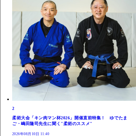
2
柔術大会「キン肉マン杯2026」開催直前特集！ ゆでたま
ご・嶋田隆司先生に聞く"柔術のススメ"
2026年08月10日 11:40