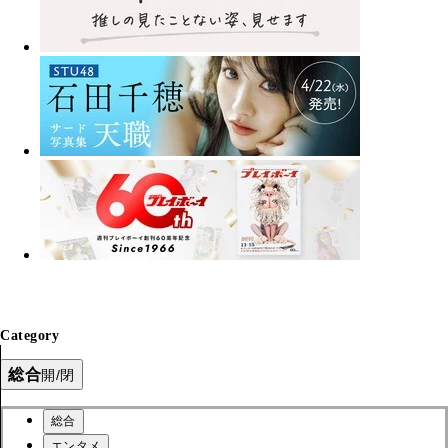
Category
総合
開/閉
総合
エンタメ