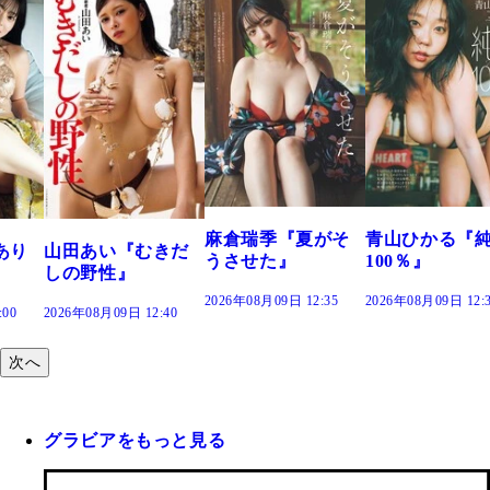
溝端 葵『もう
つの、あおい
で。』
2026年08月09日 12:
麻倉瑞季『夏がそ
青山ひかる『純度
きだ
うさせた』
100％』
2026年08月09日 12:35
2026年08月09日 12:30
:40
次へ
グラビアをもっと見る