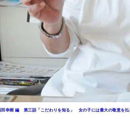
西田幸樹 編 第三話「こだわりを知る」 女の子には最大の敬意を払