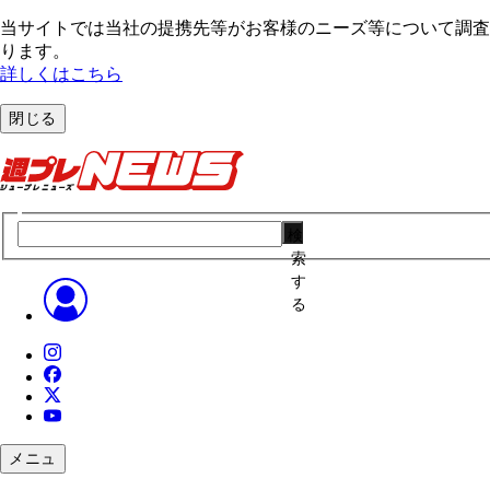
当サイトでは当社の提携先等がお客様のニーズ等について調査・
ります。
詳しくはこちら
閉じる
検
索
す
る
メニュ