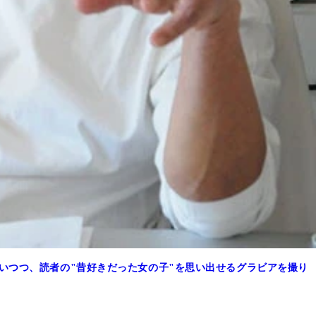
いつつ、読者の"昔好きだった女の子"を思い出せるグラビアを撮り