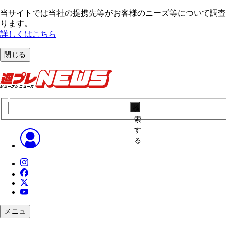
当サイトでは当社の提携先等がお客様のニーズ等について調査・
ります。
詳しくはこちら
閉じる
検
索
す
る
メニュ