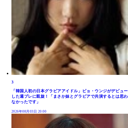
3
「韓国人初の日本グラビアアイドル」ピョ・ウンジがデビュー
した週プレに凱旋！「まさか妹とグラビアで共演するとは思わ
なかったです」
2026年08月03日 20:00