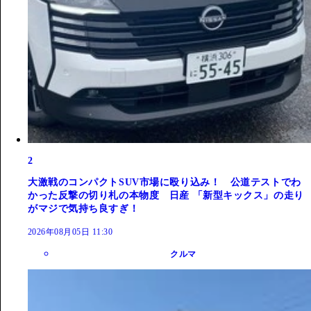
2
大激戦のコンパクトSUV市場に殴り込み！ 公道テストでわ
かった反撃の切り札の本物度 日産 「新型キックス」の走り
がマジで気持ち良すぎ！
2026年08月05日 11:30
クルマ