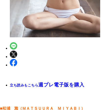
週プレ電子版を購入
立ち読みもこちら
■松浦 雅（ＭＡＴＳＵＵＲＡ ＭＩＹＡＢＩ）