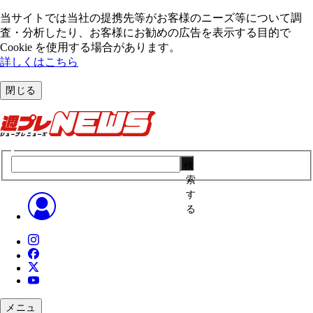
当サイトでは当社の提携先等がお客様のニーズ等について調
査・分析したり、お客様にお勧めの広告を表⽰する⽬的で
Cookie を使⽤する場合があります。
詳しくはこちら
閉じる
検
索
す
る
メニュ