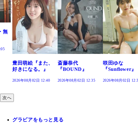
た、
斎藤恭代
咲田ゆな
藤水咲桜『花
』
『BOUND』
『Sunflower』
だまり』
:40
2026年08月02日 12:35
2026年08月02日 12:30
2026年08月02日 12:
次へ
グラビアをもっと見る