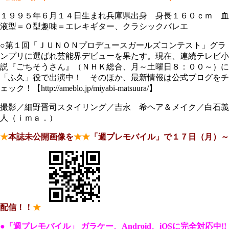
１９９５年６月１４日生まれ兵庫県出身 身長１６０ｃｍ 血
液型＝Ｏ型趣味＝エレキギター、クラシックバレエ
○第１回「ＪＵＮＯＮプロデュースガールズコンテスト」グラ
ンプリに選ばれ芸能界デビューを果たす。現在、連続テレビ小
説『ごちそうさん』（ＮＨＫ総合、月～土曜日８：００～）に
「ふ久」役で出演中！ そのほか、最新情報は公式ブログをチ
ェック！【http://ameblo.jp/miyabi-matsuura/】
撮影／細野晋司スタイリング／吉永 希ヘア＆メイク／白石義
人（ｉｍａ．）
★
本誌未公開画像を
★
★
「週プレモバイル」で１７日（月）～
配信！！
★
●「週プレモバイル」 ガラケー、Android、iOSに完全対応中!!