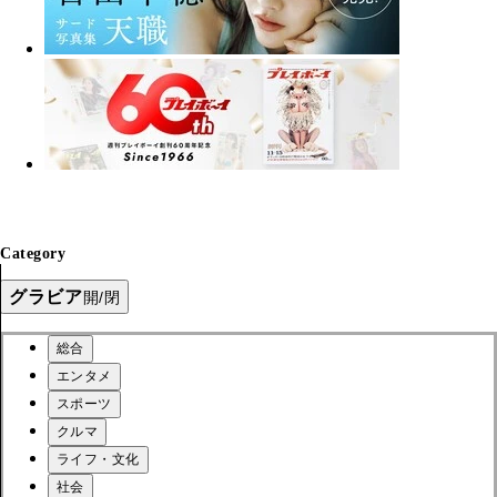
Category
グラビア
開/閉
総合
エンタメ
スポーツ
クルマ
ライフ・文化
社会