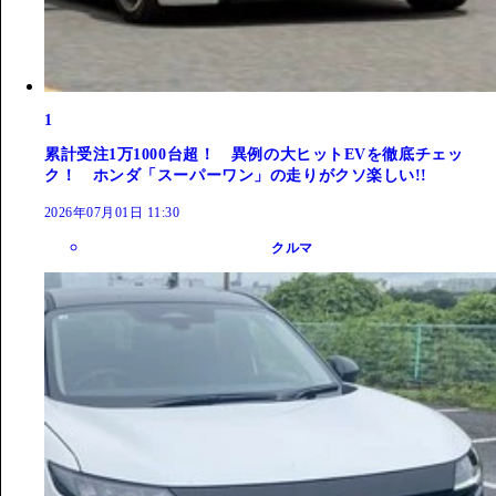
1
累計受注1万1000台超！ 異例の大ヒットEVを徹底チェッ
ク！ ホンダ「スーパーワン」の走りがクソ楽しい!!
2026年07月01日 11:30
クルマ