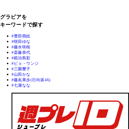
グラビアを
キーワードで探す
豊田萌絵
咲田ゆな
藤水咲桜
斎藤恭代
鍛治島彩
ピョ・ウンジ
三園響子
山田かな
藤嶌果歩(日向坂46)
七瀬なな