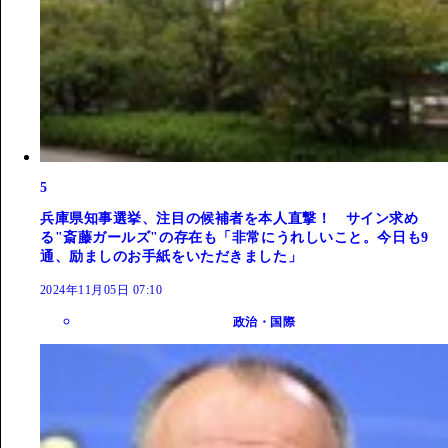
5
兵庫県知事選挙、注目の候補者を本人直撃！ サイン求め
る"斎藤ガールズ"の存在も「非常にうれしいこと。今日も9
通、励ましのお手紙をいただきました」
2024年11月05日 07:10
政治・国際