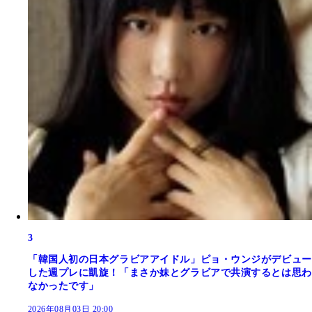
3
「韓国人初の日本グラビアアイドル」ピョ・ウンジがデビュー
した週プレに凱旋！「まさか妹とグラビアで共演するとは思わ
なかったです」
2026年08月03日 20:00