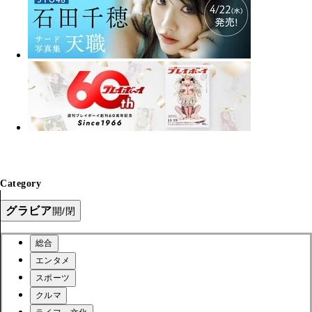
Category
グラビア
開/閉
総合
エンタメ
スポーツ
クルマ