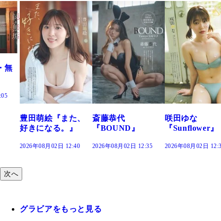
た、
斎藤恭代
咲田ゆな
藤水咲桜『花
』
『BOUND』
『Sunflower』
だまり』
:40
2026年08月02日 12:35
2026年08月02日 12:30
2026年08月02日 12:
次へ
グラビアをもっと見る