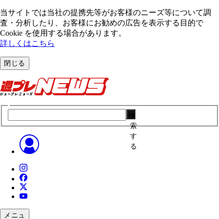
当サイトでは当社の提携先等がお客様のニーズ等について調
査・分析したり、お客様にお勧めの広告を表⽰する⽬的で
Cookie を使⽤する場合があります。
詳しくはこちら
閉じる
検
索
す
る
メニュ