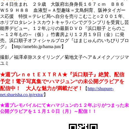
２４日生まれ ２９歳 大阪府出身身長１６７ｃｍ Ｂ８６
Ｗ５９ Ｈ８８ 血液型＝Ａ型趣味＝文鳥飼育、阪神タイガー
ス応援 特技＝テレビ局へ自分を売りこむこと○２００１年、
ホリプロタレントスカウトキャラバンでグランプリを受賞し芸
能界デビュー。１２年ぶりの最新ＤＶＤ『浜口順子 とらのこ
～１２年もの～（仮）』竹書房より１２月１９日（金）に発
売。浜口順子オフィシャルブログ『はまじゅんのいちびりブロ
グ』【http://ameblo.jp/hama-jun/】
撮影／福澤卓弥スタイリング／菊地文子ヘア＆メイク／ツジマ
ユミ
★週プレｎｅｔＥＸＴＲＡ★
『浜口順子』絶賛、配信
予定！
電子写真集で“ハマジュン”の未公開
グラビアを
配信中！ 大人な魅力が満載だぞ！
【
http://shupure-
net.shueisha.co.jp/extra/
】
★週プレモバイルにて★ハマジュンの１２年ぶりがつまった未
公開グラビアを
１１月１０日（月）～配信！！