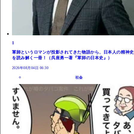
1
軍師というロマンが投影されてきた物語から、日本人の精神史
を読み解く一冊！（呉座勇一著『軍師の日本史』）
2026年08月04日 06:30
社会