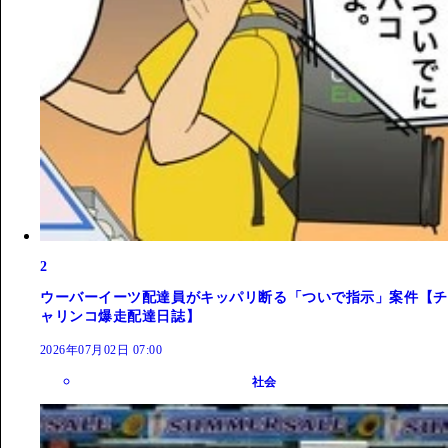
2
ウーバーイーツ配達員がキッパリ断る「ついで指示」案件【チ
ャリンコ爆走配達日誌】
2026年07月02日 07:00
社会