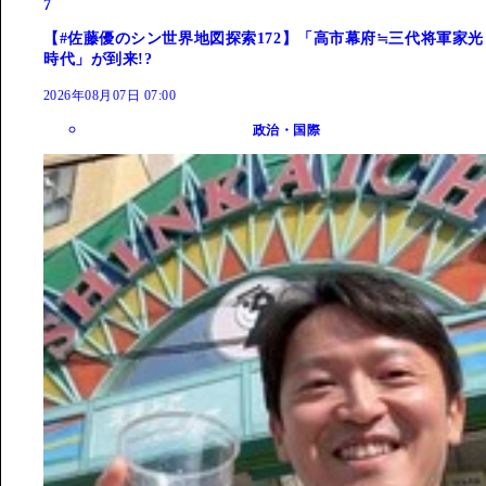
7
【#佐藤優のシン世界地図探索172】「高市幕府≒三代将軍家光
時代」が到来!?
2026年08月07日 07:00
政治・国際