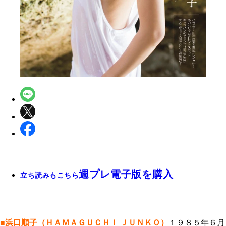
週プレ電子版を購入
立ち読みもこちら
■浜口順子（ＨＡＭＡＧＵＣＨＩ ＪＵＮＫＯ）
１９８５年６月