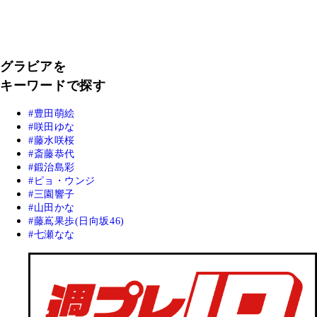
グラビアを
キーワードで探す
豊田萌絵
咲田ゆな
藤水咲桜
斎藤恭代
鍛治島彩
ピョ・ウンジ
三園響子
山田かな
藤嶌果歩(日向坂46)
七瀬なな