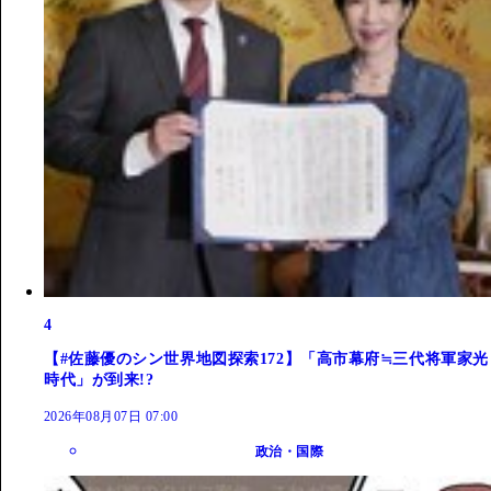
4
【#佐藤優のシン世界地図探索172】「高市幕府≒三代将軍家光
時代」が到来!?
2026年08月07日 07:00
政治・国際