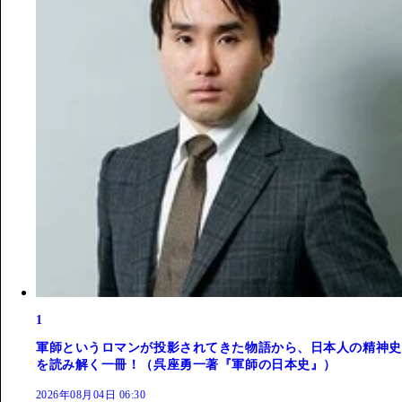
1
軍師というロマンが投影されてきた物語から、日本人の精神史
を読み解く一冊！（呉座勇一著『軍師の日本史』）
2026年08月04日 06:30