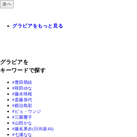
次へ
グラビアをもっと見る
グラビアを
キーワードで探す
豊田萌絵
咲田ゆな
藤水咲桜
斎藤恭代
鍛治島彩
ピョ・ウンジ
三園響子
山田かな
藤嶌果歩(日向坂46)
七瀬なな