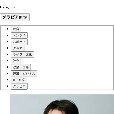
Category
グラビア
開/閉
総合
エンタメ
スポーツ
クルマ
ライフ・文化
社会
政治・国際
経済・ビジネス
IT・科学
グラビア