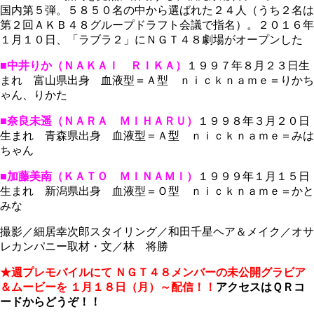
国内第５弾。５８５０名の中から選ばれた２４人（うち２名は
第２回ＡＫＢ４８グループドラフト会議で指名）。２０１６年
１月１０日、「ラブラ２」にＮＧＴ４８劇場がオープンした
■中井りか（ＮＡＫＡＩ ＲＩＫＡ）
１９９７年８月２３日生
まれ 富山県出身 血液型＝Ａ型 ｎｉｃｋｎａｍｅ＝りかち
ゃん、りかた
■奈良未遥（ＮＡＲＡ ＭＩＨＡＲＵ）
１９９８年３月２０日
生まれ 青森県出身 血液型＝Ａ型 ｎｉｃｋｎａｍｅ＝みは
ちゃん
■加藤美南（ＫＡＴＯ ＭＩＮＡＭＩ）
１９９９年１月１５日
生まれ 新潟県出身 血液型＝Ｏ型 ｎｉｃｋｎａｍｅ＝かと
みな
撮影／細居幸次郎スタイリング／和田千星ヘア＆メイク／オサ
レカンパニー取材・文／林 将勝
★週プレモバイルにて
ＮＧＴ４８メンバーの未公開グラビア
＆ムービーを
１月１８日（月）～配信！！
アクセスはＱＲコ
ードからどうぞ！！