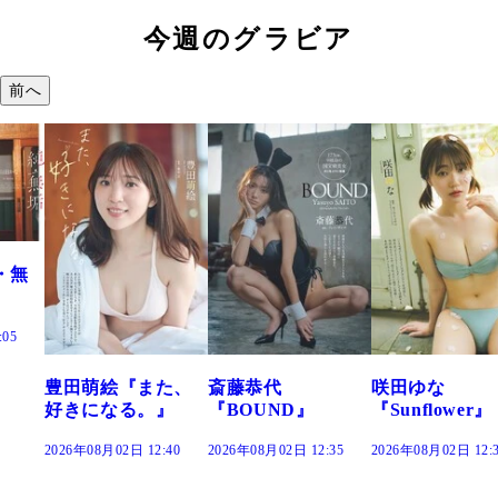
今週のグラビア
前へ
た、
斎藤恭代
咲田ゆな
藤水咲桜『花
』
『BOUND』
『Sunflower』
だまり』
:40
2026年08月02日 12:35
2026年08月02日 12:30
2026年08月02日 12: