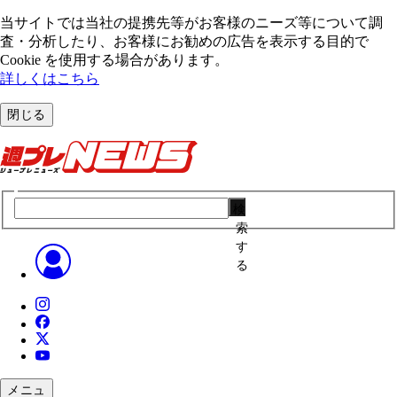
当サイトでは当社の提携先等がお客様のニーズ等について調
査・分析したり、お客様にお勧めの広告を表⽰する⽬的で
Cookie を使⽤する場合があります。
詳しくはこちら
閉じる
検
索
す
る
メニュ