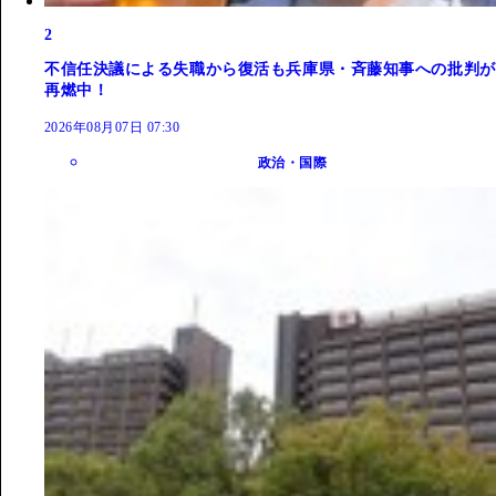
2
不信任決議による失職から復活も兵庫県・斉藤知事への批判が
再燃中！
2026年08月07日 07:30
政治・国際