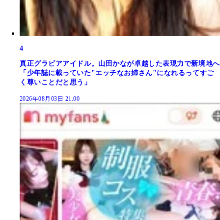
4
真正グラビアアイドル。山田かなが卓越した表現力で新境地へ
「少年誌に載っていた"エッチなお姉さん"になれるってすご
く尊いことだと思う」
2026年08月03日 21:00