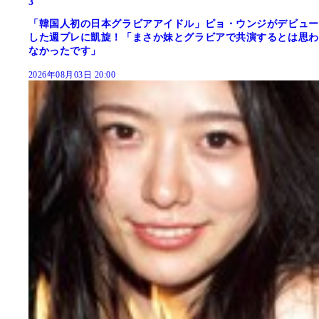
3
「韓国人初の日本グラビアアイドル」ピョ・ウンジがデビュー
した週プレに凱旋！「まさか妹とグラビアで共演するとは思わ
なかったです」
2026年08月03日 20:00