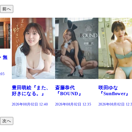
前へ
た、
斎藤恭代
咲田ゆな
藤水咲桜『花
』
『BOUND』
『Sunflower』
だまり』
:40
2026年08月02日 12:35
2026年08月02日 12:30
2026年08月02日 12:
次へ