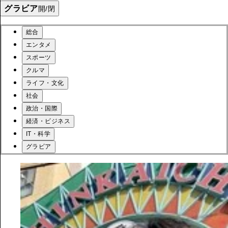
グラビア
開/閉
総合
エンタメ
スポーツ
クルマ
ライフ・文化
社会
政治・国際
経済・ビジネス
IT・科学
グラビア