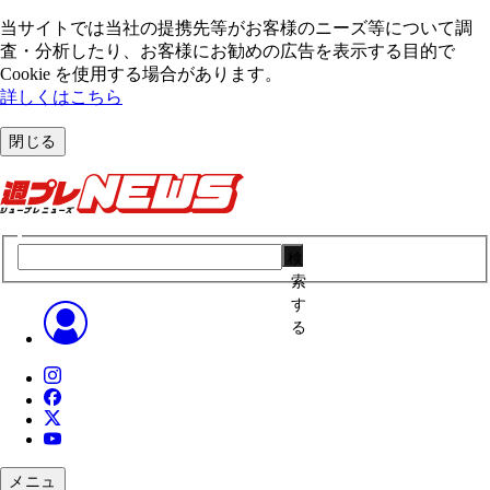
当サイトでは当社の提携先等がお客様のニーズ等について調
査・分析したり、お客様にお勧めの広告を表⽰する⽬的で
Cookie を使⽤する場合があります。
詳しくはこちら
閉じる
検
索
す
る
メニュ