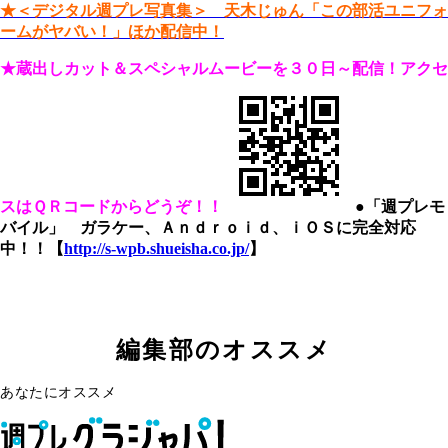
★＜デジタル週プレ写真集＞ 天木じゅん「この部活ユニフォ
ームがヤバい！」ほか配信中！
★蔵出しカット＆スペシャルムービーを３０日～配信！
アクセ
スはＱＲコードからどうぞ！！
●「週プレモ
バイル」 ガラケー、Ａｎｄｒｏｉｄ、ｉＯＳに完全対応
中！！【
http://s-wpb.shueisha.co.jp/
】
編集部のオススメ
あなたにオススメ