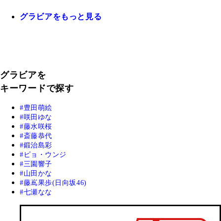
グラビアをもっと見る
グラビアを
キーワードで探す
豊田萌絵
咲田ゆな
藤水咲桜
斎藤恭代
鍛治島彩
ピョ・ウンジ
三園響子
山田かな
藤嶌果歩(日向坂46)
七瀬なな