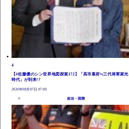
4
【#佐藤優のシン世界地図探索172】「高市幕府≒三代将軍家光
時代」が到来!?
2026年08月07日 07:00
政治・国際