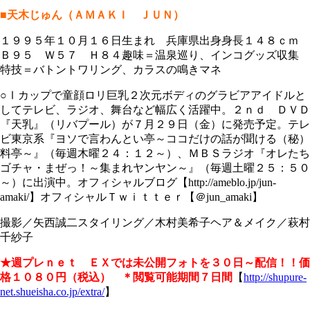
■天木じゅん（ＡＭＡＫＩ ＪＵＮ）
１９９５年１０月１６日生まれ 兵庫県出身身長１４８ｃｍ
Ｂ９５ Ｗ５７ Ｈ８４趣味＝温泉巡り、インコグッズ収集
特技＝バトントワリング、カラスの鳴きマネ
○Ⅰカップで童顔ロリ巨乳２次元ボディのグラビアアイドルと
してテレビ、ラジオ、舞台など幅広く活躍中。２ｎｄ ＤＶＤ
『天乳』（リバプール）が７月２９日（金）に発売予定。テレ
ビ東京系『ヨソで言わんとい亭～ココだけの話が聞ける（秘）
料亭～』（毎週木曜２４：１２～）、ＭＢＳラジオ『オレたち
ゴチャ・まぜっ！～集まれヤンヤン～』（毎週土曜２５：５０
～）に出演中。オフィシャルブログ【http://ameblo.jp/jun-
amaki/】オフィシャルＴｗｉｔｔｅｒ【＠jun_amaki】
撮影／矢西誠二スタイリング／木村美希子ヘア＆メイク／萩村
千紗子
★週プレｎｅｔ ＥＸでは未公開フォトを３０日～配信！！
価
格１０８０円（税込） ＊閲覧可能期間７日間
【
http://shupure-
net.shueisha.co.jp/extra/
】