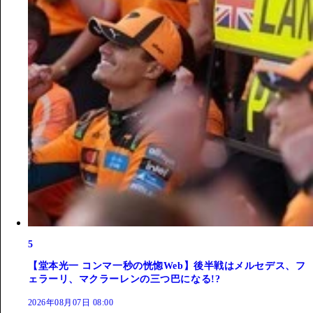
5
【堂本光一 コンマ一秒の恍惚Web】後半戦はメルセデス、フ
ェラーリ、マクラーレンの三つ巴になる!?
2026年08月07日 08:00