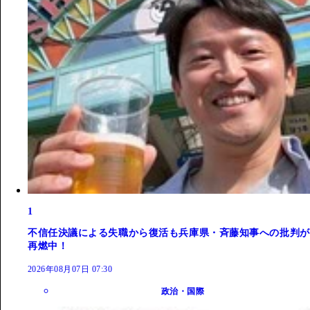
1
不信任決議による失職から復活も兵庫県・斉藤知事への批判が
再燃中！
2026年08月07日 07:30
政治・国際