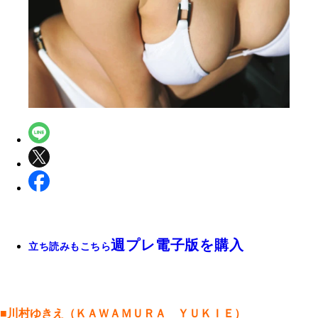
週プレ電子版を購入
立ち読みもこちら
■川村ゆきえ（ＫＡＷＡＭＵＲＡ ＹＵＫＩＥ）