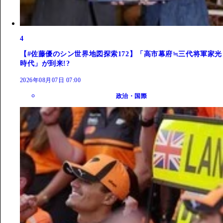
4
【#佐藤優のシン世界地図探索172】「高市幕府≒三代将軍家光
時代」が到来!?
2026年08月07日 07:00
政治・国際