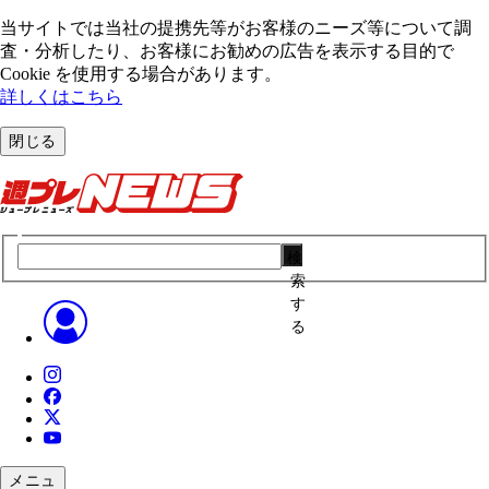
当サイトでは当社の提携先等がお客様のニーズ等について調
査・分析したり、お客様にお勧めの広告を表⽰する⽬的で
Cookie を使⽤する場合があります。
詳しくはこちら
閉じる
検
索
す
る
メニュ