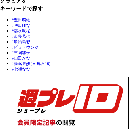
グラビアを
キーワードで探す
豊田萌絵
咲田ゆな
藤水咲桜
斎藤恭代
鍛治島彩
ピョ・ウンジ
三園響子
山田かな
藤嶌果歩(日向坂46)
七瀬なな