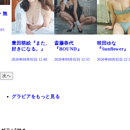
た、
斎藤恭代
咲田ゆな
藤水咲桜『花
』
『BOUND』
『Sunflower』
だまり』
:40
2026年08月02日 12:35
2026年08月02日 12:30
2026年08月02日 12:
次へ
グラビアをもっと見る