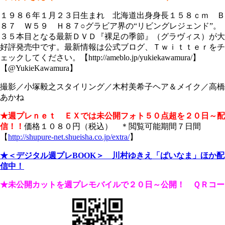
１９８６年１月２３日生まれ 北海道出身身長１５８ｃｍ Ｂ
８７ Ｗ５９ Ｈ８７○グラビア界の“リビングレジェンド”。
３５本目となる最新ＤＶＤ『裸足の季節』（グラヴィス）が大
好評発売中です。最新情報は公式ブログ、Ｔｗｉｔｔｅｒをチ
ェックしてください。【http://ameblo.jp/yukiekawamura/】
【@YukieKawamura】
撮影／小塚毅之スタイリング／木村美希子ヘア＆メイク／高橋
あかね
★週プレｎｅｔ ＥＸでは未公開フォト５０点超を２０日～配
信！！
価格１０８０円（税込） ＊閲覧可能期間７日間
【
http://shupure-net.shueisha.co.jp/extra/
】
★＜デジタル週プレBOOK＞ 川村ゆきえ「ぱいなま」ほか配
信中！
★未公開カットを週プレモバイルで
２０日～公開！ ＱＲコー