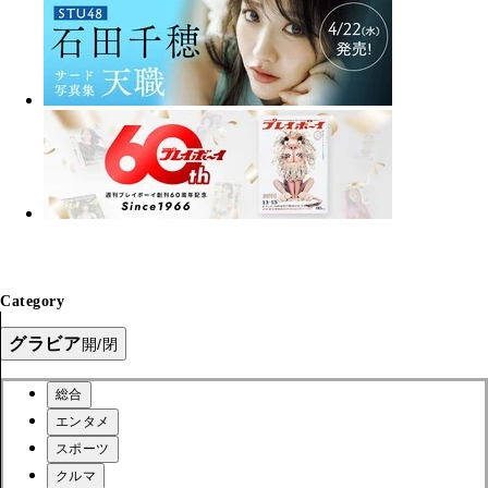
Category
グラビア
開/閉
総合
エンタメ
スポーツ
クルマ