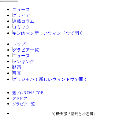
ニュース
グラビア
連載コラム
コミック
キン肉マン
新しいウィンドウで開く
トップ
グラビア一覧
ニュース
ランキング
動画
写真
グラジャパ！
新しいウィンドウで開く
週プレNEWS TOP
グラビア
グラビア一覧
関根優那『清純と小悪魔』