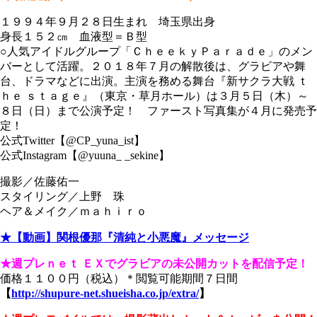
１９９４年９月２８日生まれ 埼玉県出身
身長１５２㎝ 血液型＝Ｂ型
○人気アイドルグループ「ＣｈｅｅｋｙＰａｒａｄｅ」のメン
バーとして活躍。２０１８年７月の解散後は、グラビアや舞
台、ドラマなどに出演。主演を務める舞台『新サクラ大戦 ｔ
ｈｅ ｓｔａｇｅ』（東京・草月ホール）は３月５日（木）～
８日（日）まで公演予定！ ファースト写真集が４月に発売予
定！
公式Twitter【@CP_yuna_ist】
公式Instagram【@yuuna_ _sekine】
撮影／佐藤佑一
スタイリング／上野 珠
ヘア＆メイク／ｍａｈｉｒｏ
★【動画】関根優那『清純と小悪魔』メッセージ
★週プレｎｅｔ ＥＸでグラビアの未公開カットを配信予定！
価格１１００円（税込）＊閲覧可能期間７日間
【
http://shupure-net.shueisha.co.jp/extra/
】