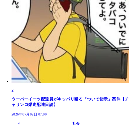
2
ウーバーイーツ配達員がキッパリ断る「ついで指示」案件【チ
ャリンコ爆走配達日誌】
2026年07月02日 07:00
社会