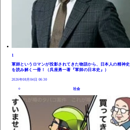
1
軍師というロマンが投影されてきた物語から、日本人の精神史
を読み解く一冊！（呉座勇一著『軍師の日本史』）
2026年08月04日 06:30
社会