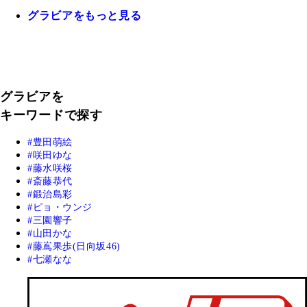
グラビアをもっと見る
グラビアを
キーワードで探す
豊田萌絵
咲田ゆな
藤水咲桜
斎藤恭代
鍛治島彩
ピョ・ウンジ
三園響子
山田かな
藤嶌果歩(日向坂46)
七瀬なな