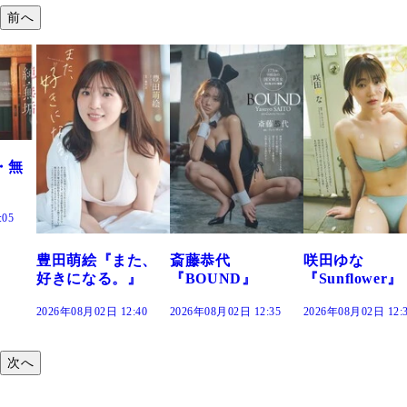
前へ
『また、
斎藤恭代
咲田ゆな
藤水咲桜
る。』
『BOUND』
『Sunflower』
だまり』
日 12:40
2026年08月02日 12:35
2026年08月02日 12:30
2026年08月02日
次へ