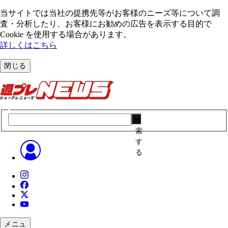
当サイトでは当社の提携先等がお客様のニーズ等について調
査・分析したり、お客様にお勧めの広告を表⽰する⽬的で
Cookie を使⽤する場合があります。
詳しくはこちら
閉じる
検
索
す
る
メニュ