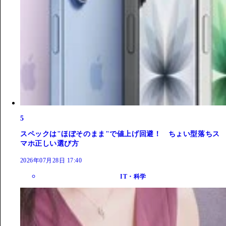
5
スペックは"ほぼそのまま"で値上げ回避！ ちょい型落ちス
マホ正しい選び方
2026年07月28日 17:40
IT・科学