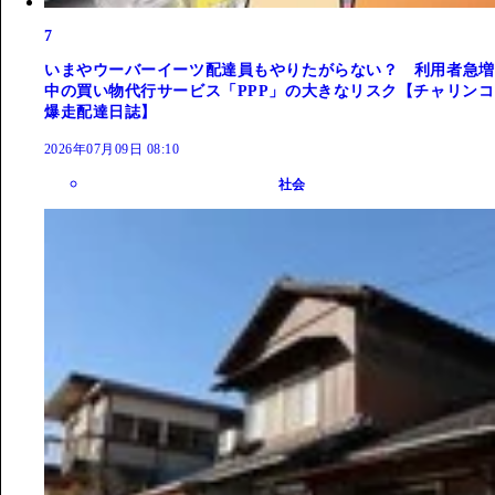
7
いまやウーバーイーツ配達員もやりたがらない？ 利用者急増
中の買い物代行サービス「PPP」の大きなリスク【チャリンコ
爆走配達日誌】
2026年07月09日 08:10
社会