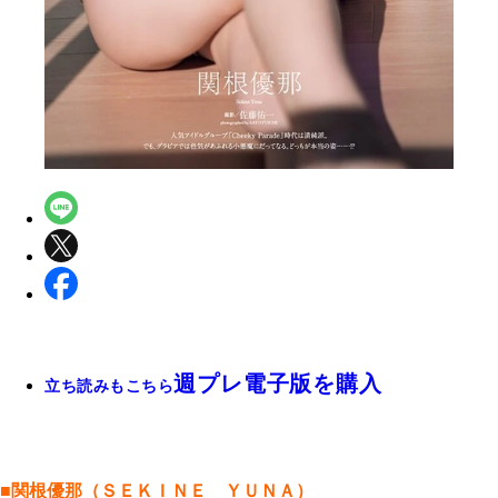
週プレ電子版を購入
立ち読みもこちら
■関根優那（ＳＥＫＩＮＥ ＹＵＮＡ）