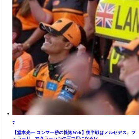
7
【堂本光一 コンマ一秒の恍惚Web】後半戦はメルセデス、フ
ェラーリ、マクラーレンの三つ巴になる!?