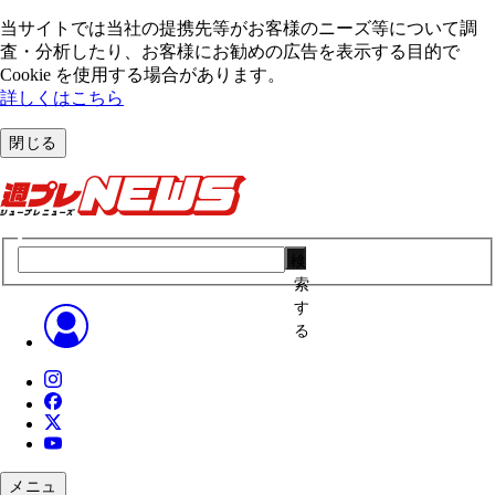
当サイトでは当社の提携先等がお客様のニーズ等について調
査・分析したり、お客様にお勧めの広告を表⽰する⽬的で
Cookie を使⽤する場合があります。
詳しくはこちら
閉じる
検
索
す
る
メニュ