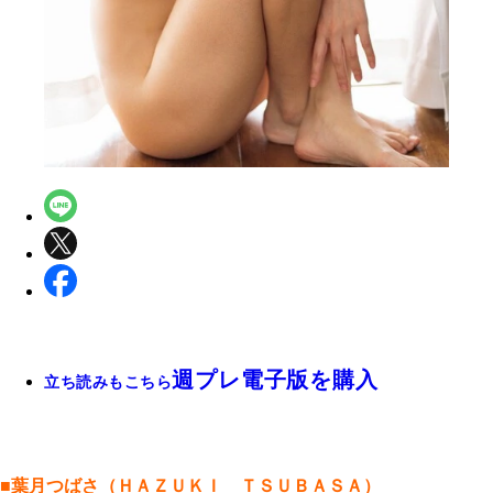
週プレ電子版を購入
立ち読みもこちら
■葉月つばさ（ＨＡＺＵＫＩ ＴＳＵＢＡＳＡ）