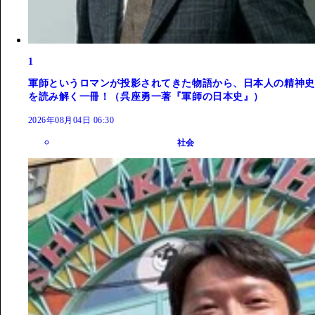
1
軍師というロマンが投影されてきた物語から、日本人の精神史
を読み解く一冊！（呉座勇一著『軍師の日本史』）
2026年08月04日 06:30
社会