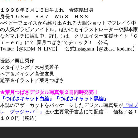
１９９８年６月１６日生まれ 青森県出身
身長１５８㎝ Ｂ８７ Ｗ５８ Ｈ８８
○ベビーフェイスから繰り出される大胆ショットでブレイク中
の人気グラビアアイドル。ほかにもイラストレーターや脚本家
などマルチに活動中。詳しくは、クリエイター支援サイト『Ｃ
ｉ－ｅｎ』にて"葉月つばさ"でチェック！ 公式
Twitter【@KDM_N_LIVE】 公式Instagram【@2basa_kodama】
撮影／栗山秀作
スタイリング／木村美希子
ヘア＆メイク／高部友見
題字＆イラスト／葉月つばさ
★葉月つばさデジタル写真集２冊同時発売！
『つばさキャット白編』『つばさキャット黒編』
本誌のアザーカットをパッケージしたデジタル写真集が
『週プ
レ グラジャパ！』
ほか主要電子書店にて配信！ 価格／各１
１００円（税込）