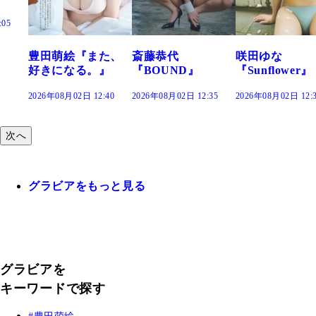
た、
斎藤恭代
咲田ゆな
藤水咲桜『花
』
『BOUND』
『Sunflower』
だまり』
:40
2026年08月02日 12:35
2026年08月02日 12:30
2026年08月02日 12:
次へ
グラビアをもっと見る
グラビアを
キーワードで探す