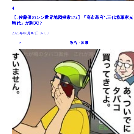
4
【#佐藤優のシン世界地図探索172】「高市幕府≒三代将軍家光
時代」が到来!?
2026年08月07日 07:00
政治・国際