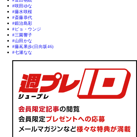
豊田萌絵
咲田ゆな
藤水咲桜
斎藤恭代
鍛治島彩
ピョ・ウンジ
三園響子
山田かな
藤嶌果歩(日向坂46)
七瀬なな