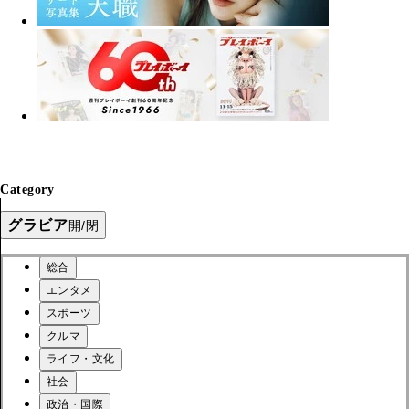
Category
グラビア
開/閉
総合
エンタメ
スポーツ
クルマ
ライフ・文化
社会
政治・国際