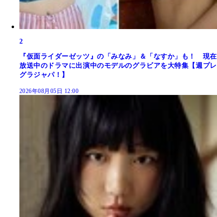
2
『仮面ライダーゼッツ』の「みなみ」＆「なすか」も！ 現在
放送中のドラマに出演中のモデルのグラビアを大特集【週プレ
グラジャパ！】
2026年08月05日 12:00