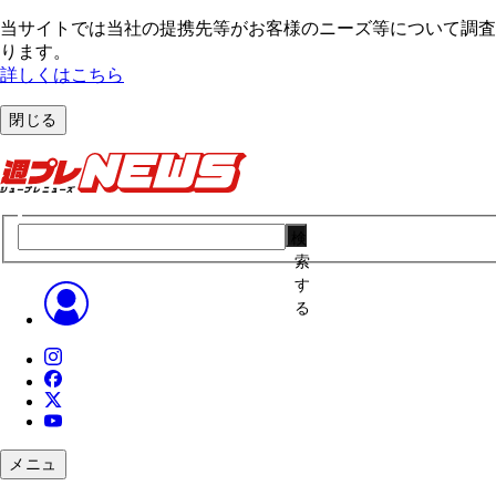
当サイトでは当社の提携先等がお客様のニーズ等について調査・
ります。
詳しくはこちら
閉じる
検
索
す
る
メニュ