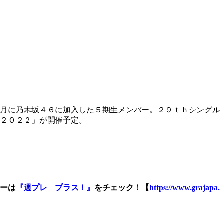
２月に乃木坂４６に加入した５期生メンバー。２９ｔｈシング
２０２２」が開催予定。
ーは
『週プレ プラス！』
をチェック！【
https://www.grajapa.