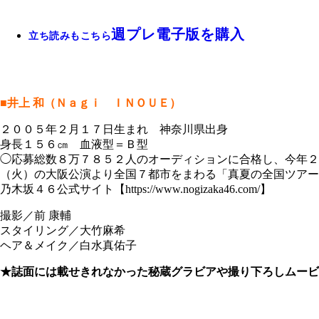
週プレ電子版を購入
立ち読みもこちら
■井上 和（Ｎａｇｉ ＩＮＯＵＥ）
２００５年２月１７日生まれ 神奈川県出身
身長１５６㎝ 血液型＝Ｂ型
◯応募総数８万７８５２人のオーディションに合格し、今年
（火）の大阪公演より全国７都市をまわる「真夏の全国ツアー
乃木坂４６公式サイト【https://www.nogizaka46.com/】
撮影／前 康輔
スタイリング／大竹麻希
ヘア＆メイク／白水真佑子
★誌面には載せきれなかった秘蔵グラビアや撮り下ろしムービ