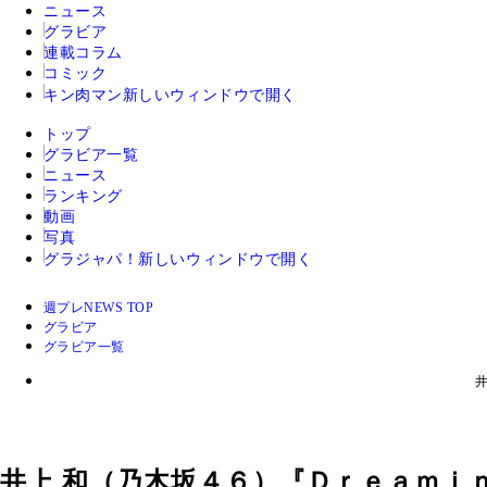
ニュース
グラビア
連載コラム
コミック
キン肉マン
新しいウィンドウで開く
トップ
グラビア一覧
ニュース
ランキング
動画
写真
グラジャパ！
新しいウィンドウで開く
週プレNEWS TOP
グラビア
グラビア一覧
井上 和（乃木坂４６）『Ｄｒｅａｍｉ