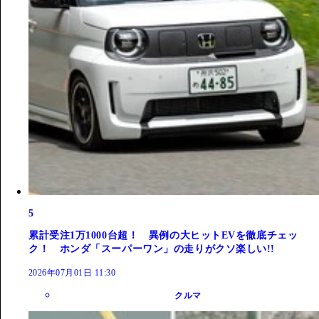
5
累計受注1万1000台超！ 異例の大ヒットEVを徹底チェッ
ク！ ホンダ「スーパーワン」の走りがクソ楽しい!!
2026年07月01日 11:30
クルマ