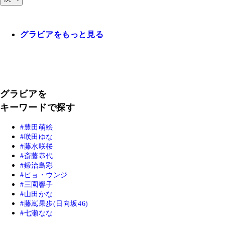
グラビアをもっと見る
グラビアを
キーワードで探す
豊田萌絵
咲田ゆな
藤水咲桜
斎藤恭代
鍛治島彩
ピョ・ウンジ
三園響子
山田かな
藤嶌果歩(日向坂46)
七瀬なな