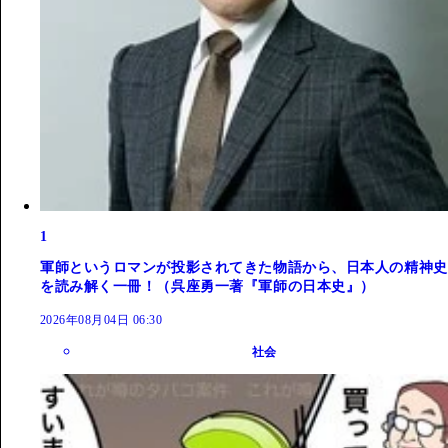
1
軍師というロマンが投影されてきた物語から、日本人の精神史
を読み解く一冊！（呉座勇一著『軍師の日本史』）
2026年08月04日 06:30
社会