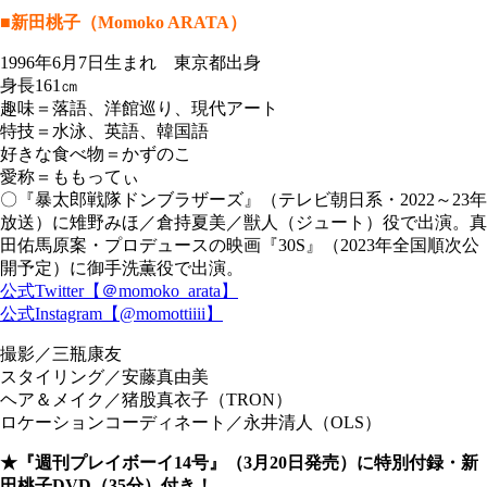
■新田桃子（Momoko ARATA）
1996年6月7日生まれ 東京都出身
身長161㎝
趣味＝落語、洋館巡り、現代アート
特技＝水泳、英語、韓国語
好きな食べ物＝かずのこ
愛称＝ももってぃ
〇『暴太郎戦隊ドンブラザーズ』（テレビ朝日系・2022～23年
放送）に雉野みほ／倉持夏美／獣人（ジュート）役で出演。真
田佑馬原案・プロデュースの映画『30S』（2023年全国順次公
開予定）に御手洗薫役で出演。
公式Twitter【＠momoko_arata】
公式Instagram【@momottiiii】
撮影／三瓶康友
スタイリング／安藤真由美
ヘア＆メイク／猪股真衣子（TRON）
ロケーションコーディネート／永井清人（OLS）
★『週刊プレイボーイ14号』（3月20日発売）に特別付録・新
田桃子DVD（35分）付き！