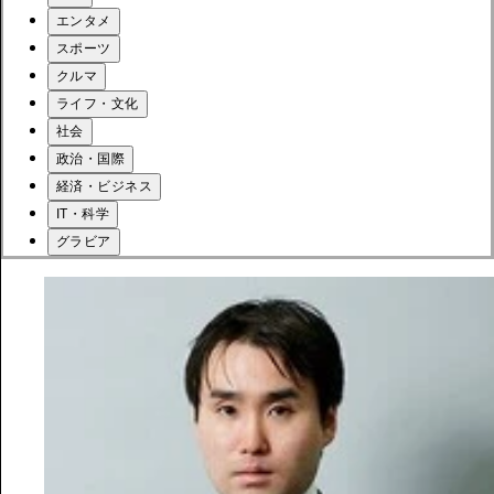
エンタメ
スポーツ
クルマ
ライフ・文化
社会
政治・国際
経済・ビジネス
IT・科学
グラビア