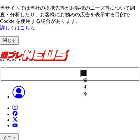
当サイトでは当社の提携先等がお客様のニーズ等について調
査・分析したり、お客様にお勧めの広告を表⽰する⽬的で
Cookie を使⽤する場合があります。
詳しくはこちら
閉じる
検
索
す
る
メニュ