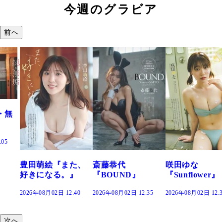
今週のグラビア
前へ
た、
斎藤恭代
咲田ゆな
藤水咲桜『花
』
『BOUND』
『Sunflower』
だまり』
:40
2026年08月02日 12:35
2026年08月02日 12:30
2026年08月02日 12:
次へ