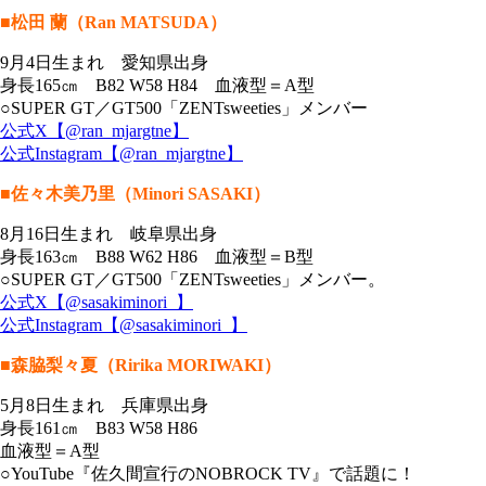
■松田 蘭（Ran MATSUDA）
9月4日生まれ 愛知県出身
身長165㎝ B82 W58 H84 血液型＝A型
○SUPER GT／GT500「ZENTsweeties」メンバー
公式X【@ran_mjargtne】
公式Instagram【@ran_mjargtne】
■佐々木美乃里（Minori SASAKI）
8月16日生まれ 岐阜県出身
身長163㎝ B88 W62 H86 血液型＝B型
○SUPER GT／GT500「ZENTsweeties」メンバー。
公式X【@sasakiminori_】
公式Instagram【@sasakiminori_】
■森脇梨々夏（Ririka MORIWAKI）
5月8日生まれ 兵庫県出身
身長161㎝ B83 W58 H86
血液型＝A型
○YouTube『佐久間宣行のNOBROCK TV』で話題に！