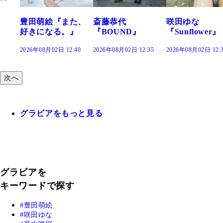
た、
斎藤恭代
咲田ゆな
藤水咲桜『花
』
『BOUND』
『Sunflower』
だまり』
:40
2026年08月02日 12:35
2026年08月02日 12:30
2026年08月02日 12:
次へ
グラビアをもっと見る
グラビアを
キーワードで探す
豊田萌絵
咲田ゆな