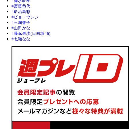
藤水咲桜
斎藤恭代
鍛治島彩
ピョ・ウンジ
三園響子
山田かな
藤嶌果歩(日向坂46)
七瀬なな