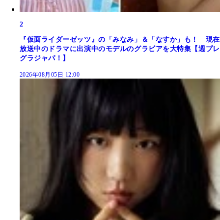
2
『仮面ライダーゼッツ』の「みなみ」＆「なすか」も！ 現在
放送中のドラマに出演中のモデルのグラビアを大特集【週プレ
グラジャパ！】
2026年08月05日 12:00