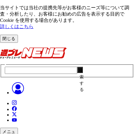
当サイトでは当社の提携先等がお客様のニーズ等について調
査・分析したり、お客様にお勧めの広告を表⽰する⽬的で
Cookie を使⽤する場合があります。
詳しくはこちら
閉じる
検
索
す
る
メニュ