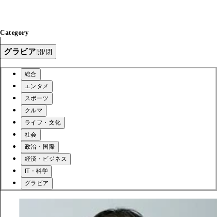
Category
グラビア
開/閉
総合
エンタメ
スポーツ
クルマ
ライフ・文化
社会
政治・国際
経済・ビジネス
IT・科学
グラビア