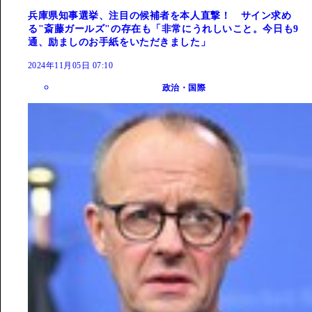
兵庫県知事選挙、注目の候補者を本人直撃！ サイン求め
る"斎藤ガールズ"の存在も「非常にうれしいこと。今日も9
通、励ましのお手紙をいただきました」
2024年11月05日 07:10
政治・国際