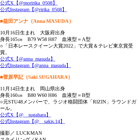
公式X【@moririka_0508】
公式Instagram【@ririka_0508】
■益田アンナ（Anna MASUDA）
10月16日生まれ 大阪府出身
身長165㎝ B79 W58 H87 血液型＝A型
○「日本レースクイーン大賞2022」で大賞＆テレビ東京賞受
賞。
公式X【@anna_masuda】
公式Instagram【@anna_masuda】
■菅原早記（Saki SUGAHARA）
11月14日生まれ 岡山県出身
身長160㎝ B80 W60 H86 血液型＝B型
○元STU48メンバーで、ラジオ格闘団体「RIZIN」ラウンドガ
ール。
公式X【@__sugahara】
公式Instagram【@__sakis.14】
撮影／ LUCKMAN
スタイリング／KAN