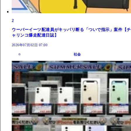
2
ウーバーイーツ配達員がキッパリ断る「ついで指示」案件【チ
ャリンコ爆走配達日誌】
2026年07月02日 07:00
社会