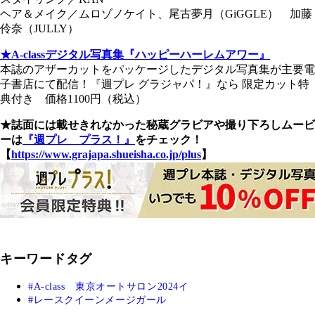
ヘア＆メイク／ムロゾノケイト、尾古夢月（GiGGLE） 加藤
伶奈（JULLY）
★A-classデジタル写真集『ハッピーハーレムアワー』
本誌のアザーカットをパッケージしたデジタル写真集が主要電
子書店にて配信！『週プレ グラジャパ！』なら 限定カット特
典付き 価格1100円（税込）
★誌面には載せきれなかった秘蔵グラビアや撮り下ろしムービ
ーは
『週プレ プラス！』
をチェック！
【
https://www.grajapa.shueisha.co.jp/plus
】
キーワードタグ
A-class 東京オートサロン2024イ
レースクイーンメージガール