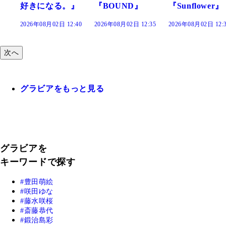
』
『BOUND』
『Sunflower』
だまり』
:40
2026年08月02日 12:35
2026年08月02日 12:30
2026年08月02日 12:
次へ
グラビアをもっと見る
グラビアを
キーワードで探す
豊田萌絵
咲田ゆな
藤水咲桜
斎藤恭代
鍛治島彩