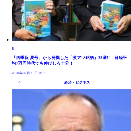
6
『四季報 夏号』から発掘した「激アツ銘柄」25選!! 日経平
均7万円時代でも伸びしろ十分！
2026年07月31日 06:30
経済・ビジネス