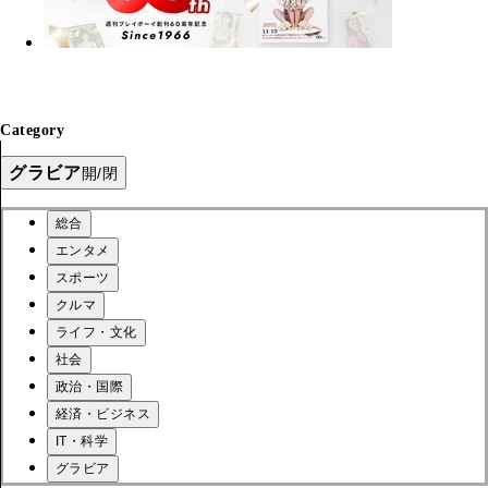
Category
グラビア
開/閉
総合
エンタメ
スポーツ
クルマ
ライフ・文化
社会
政治・国際
経済・ビジネス
IT・科学
グラビア