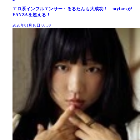
エロ系インフルエンサー・るるたんも大成功！ myfansが
FANZAを超える！
2026年01月16日 06:30