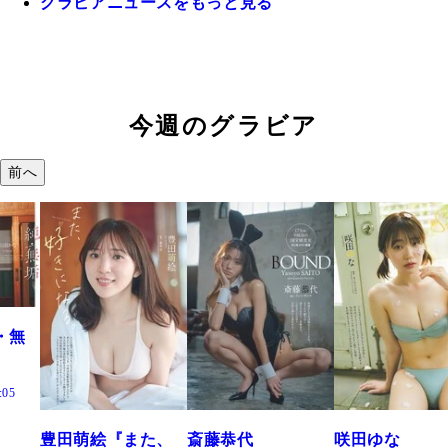
グラビアニュースをもっと見る
今週のグラビア
前へ
た、
斎藤恭代
咲田ゆな
藤水咲桜『花