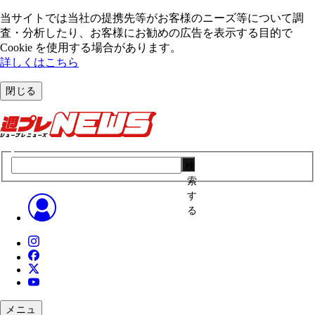
当サイトでは当社の提携先等がお客様のニーズ等について調
査・分析したり、お客様にお勧めの広告を表⽰する⽬的で
Cookie を使⽤する場合があります。
詳しくはこちら
閉じる
検
索
す
る
メニュ