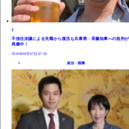
2
不信任決議による失職から復活も兵庫県・斉藤知事への批判が
再燃中！
2026年08月07日 07:30
政治・国際