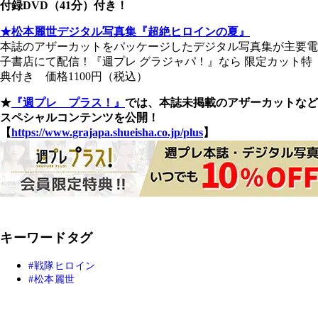
付録DVD（41分）付き！
★松本麗世デジタル写真集『超絶ヒロインの夏』
本誌のアザーカットをパッケージしたデジタル写真集が主要電
子書店にて配信！『週プレ グラジャパ！』なら 限定カット特
典付き 価格1100円（税込）
★
『週プレ プラス！』
では、本誌未掲載のアザーカットなど
スペシャルコンテンツを公開！
【
https://www.grajapa.shueisha.co.jp/plus
】
キーワードタグ
戦隊ヒロイン
松本麗世