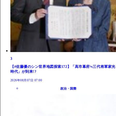
3
【#佐藤優のシン世界地図探索172】「高市幕府≒三代将軍家光
時代」が到来!?
2026年08月07日 07:00
政治・国際