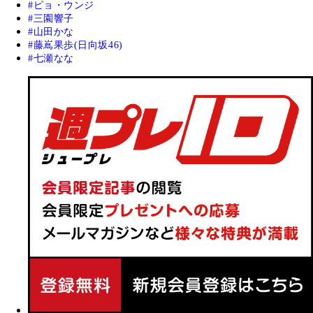
ピョ・ウンジ
三園響子
山田かな
藤嶌果歩(日向坂46)
七瀬なな