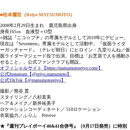
■松本麗世（Reiyo MATSUMOTO）
2008年2月29日生まれ 鹿児島県出身
身長165㎝ 血液型＝O型
○雑誌『ニコ☆プチ』の専属モデルとして2019年にデビュー。
現在は『Seventeen』専属モデルとして活動中。『仮面ライダ
ーガッチャード』（テレビ朝日）にヒロイン・九堂りんね／仮
面ライダーマジェード役で出演。目標は「お芝居で人を感動さ
せること」。公式ファンクラブも開設。
オフィシャルサイト【https://matsumotoreiyo.com/】
公式Instagram【@reiyo.matsumoto】
公式TikTok【@matsumotoreiyo】
撮影／熊谷 貫
スタイリング／八杉直美
ヘア＆メイク／新井祐美子
ロケーションコーディネート／ 510ロケーション
衣装協力／ふりふ Priveve
★『週刊プレイボーイ40&41合併号』（9月17日発売）に特別