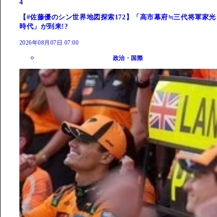
4
【#佐藤優のシン世界地図探索172】「高市幕府≒三代将軍家光
時代」が到来!?
2026年08月07日 07:00
政治・国際