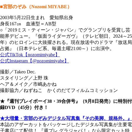
■宮部のぞみ（Nozomi MIYABE）
2003年5月22日生まれ 愛知県出身
身長167㎝ 血液型＝AB型
○「2019ミス・ティーン・ジャパン」でグランプリを受賞し芸
能界デビュー。『仮面ライダーガヴ』（テレビ朝日、2024～25
年）のヒロインに大抜擢される。現在放送中のドラマ『放送局
占拠』（日本テレビ系、毎週土曜21:00～）に出演中。
公式TikTok【nozomimiyabe】
公式Instagram【@nozomimiyabe】
撮影／Takeo Dec.
スタイリング／上野 珠
ヘア＆メイク／市嶋あかね
撮影協力／ねずねこ かくのだてフィルムコミッション
★『週刊プレイボーイ38・39合併号』（9月8日発売）に特別付
録DVD（45分）付き！
★大増量・宮部のぞみデジタル写真集『その美脚、規格外。』
本誌のアザーカットをパッケージしたデジタル写真集が主要電
子書店にて配信！ 『週プレ グラジャパ！』なら限定カット特