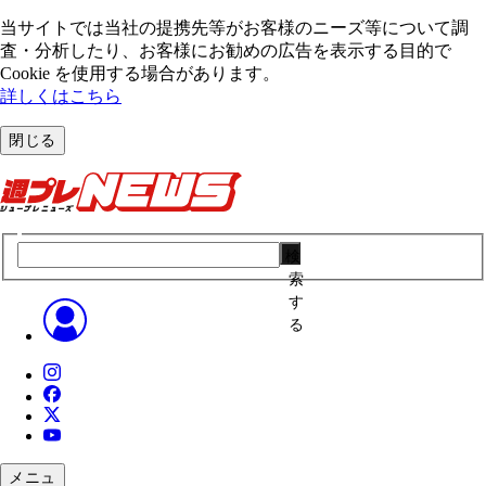
当サイトでは当社の提携先等がお客様のニーズ等について調
査・分析したり、お客様にお勧めの広告を表⽰する⽬的で
Cookie を使⽤する場合があります。
詳しくはこちら
閉じる
検
索
す
る
メニュ