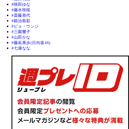
咲田ゆな
藤水咲桜
斎藤恭代
鍛治島彩
ピョ・ウンジ
三園響子
山田かな
藤嶌果歩(日向坂46)
七瀬なな