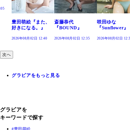
た、
斎藤恭代
咲田ゆな
藤水咲桜『花
』
『BOUND』
『Sunflower』
だまり』
:40
2026年08月02日 12:35
2026年08月02日 12:30
2026年08月02日 12:
次へ
グラビアをもっと見る
グラビアを
キーワードで探す
豊田萌絵