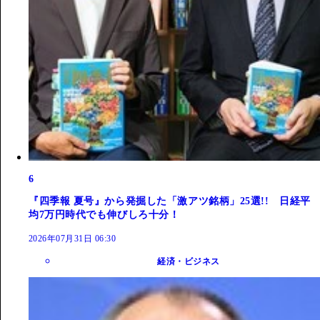
6
『四季報 夏号』から発掘した「激アツ銘柄」25選!! 日経平
均7万円時代でも伸びしろ十分！
2026年07月31日 06:30
経済・ビジネス