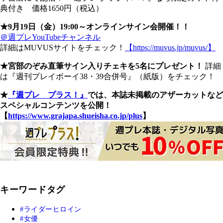
典付き 価格1650円（税込）
★9月19日（金）19:00～オンラインサイン会開催！！
＠週プレYouTubeチャンネル
詳細はMUVUSサイトをチェック！
【https://muvus.jp/muvus/】
★宮部のぞみ直筆サイン入りチェキを5名にプレゼント！
詳細
は『週刊プレイボーイ38・39合併号』（紙版）をチェック！
★
『週プレ プラス！』
では、本誌未掲載のアザーカットなど
スペシャルコンテンツを公開！
【
https://www.grajapa.shueisha.co.jp/plus
】
キーワードタグ
ライダーヒロイン
女優