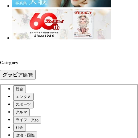
Category
グラビア
開/閉
総合
エンタメ
スポーツ
クルマ
ライフ・文化
社会
政治・国際