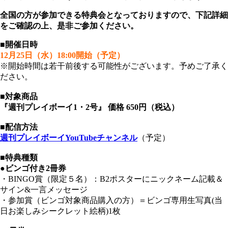
全国の方が参加できる特典会となっておりますので、下記詳細
をご確認の上、是非ご参加ください。
■開催日時
12月25日（水）18:00開始（予定）
※開始時間は若干前後する可能性がございます。予めご了承く
ださい。
■対象商品
『週刊プレイボーイ1・2号』 価格 650円（税込）
■配信方法
週刊プレイボーイYouTubeチャンネル
（予定）
■特典種類
●ビンゴ付き2冊券
・BINGO賞（限定５名）：B2ポスターにニックネーム記載＆
サイン&一言メッセージ
・参加賞（ビンゴ対象商品購入の方）＝ビンゴ専用生写真(当
日お楽しみシークレット絵柄)1枚