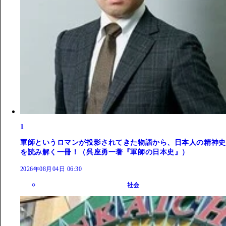
1
軍師というロマンが投影されてきた物語から、日本人の精神史
を読み解く一冊！（呉座勇一著『軍師の日本史』）
2026年08月04日 06:30
社会