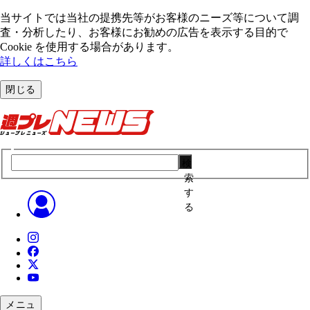
当サイトでは当社の提携先等がお客様のニーズ等について調
査・分析したり、お客様にお勧めの広告を表⽰する⽬的で
Cookie を使⽤する場合があります。
詳しくはこちら
閉じる
検
索
す
る
メニュ