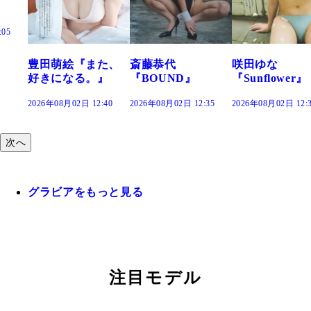
また、
斎藤恭代
咲田ゆな
藤水咲桜『花
。』
『BOUND』
『Sunflower』
だまり』
2:40
2026年08月02日 12:35
2026年08月02日 12:30
2026年08月02日 12
次へ
グラビアをもっと見る
注目モデル