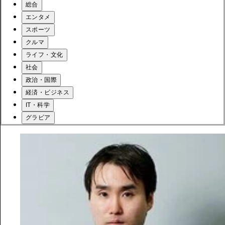
総合
エンタメ
スポーツ
クルマ
ライフ・文化
社会
政治・国際
経済・ビジネス
IT・科学
グラビア