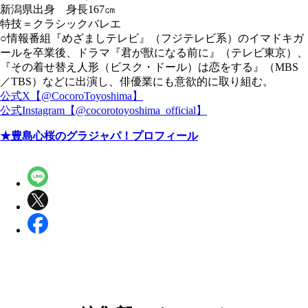
新潟県出身 身長167㎝
特技＝クラシックバレエ
○情報番組『めざましテレビ』（フジテレビ系）のイマドキガ
ールを卒業後、ドラマ『君が獣になる前に』（テレビ東京）、
『その着せ替え人形（ビスク・ドール）は恋をする』（MBS
／TBS）などに出演し、俳優業にも意欲的に取り組む。
公式X【@CocoroToyoshima】
公式Instagram【@cocorotoyoshima_official】
★豊島心桜のグラジャパ！プロフィール