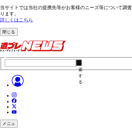
当サイトでは当社の提携先等がお客様のニーズ等について調査・
ります。
詳しくはこちら
閉じる
検
索
す
る
メニュ