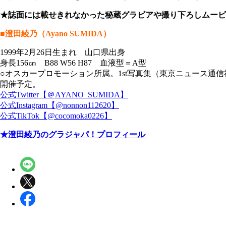
★誌面には載せきれなかった秘蔵グラビアや撮り下ろしムービ
■澄田綾乃（Ayano SUMIDA）
1999年2月26日生まれ 山口県出身
身長156㎝ B88 W56 H87 血液型＝A型
○オスカープロモーション所属。1st写真集（東京ニュース通信社）
開催予定。
公式Twitter【＠AYANO_SUMIDA】
公式Instagram【@nonnon112620】
公式TikTok【@cocomoka0226】
★澄田綾乃のグラジャパ！プロフィール