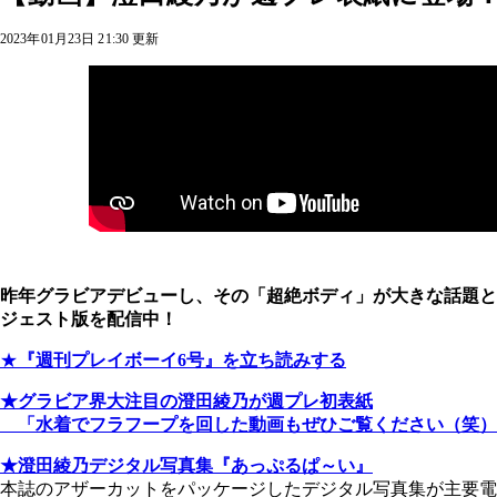
2023年01月23日 21:30 更新
昨年グラビアデビューし、その「超絶ボディ」が大きな話題と
ジェスト版を配信中！
★
『週刊プレイボーイ6号』を立ち読みする
★グラビア界大注目の澄田綾乃が週プレ初表紙
「水着でフラフープを回した動画もぜひご覧ください（笑）
★澄田綾乃デジタル写真集『あっぷるぱ～い』
本誌のアザーカットをパッケージしたデジタル写真集が主要電子