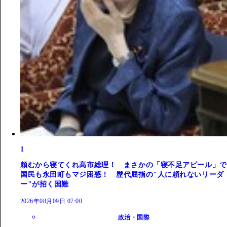
1
頼むから寝てくれ高市総理！ まさかの「寝不足アピール」で
国民も永田町もマジ困惑！ 歴代屈指の"人に頼れないリーダ
ー"が招く国難
2026年08月09日 07:00
政治・国際