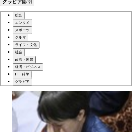
グラビア
開/閉
総合
エンタメ
スポーツ
クルマ
ライフ・文化
社会
政治・国際
経済・ビジネス
IT・科学
グラビア