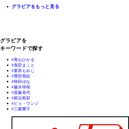
グラビアをもっと見る
グラビアを
キーワードで探す
青山ひかる
真田まこと
栗原もみじ
豊田萌絵
咲田ゆな
藤水咲桜
斎藤恭代
鍛治島彩
ピョ・ウンジ
三園響子