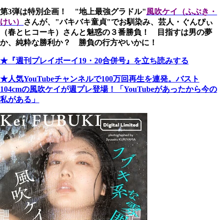
第3弾は特別企画！ "地上最強グラドル"
風吹ケイ（ふぶき・
けい）
さんが、"バキバキ童貞"でお馴染み、芸人・ぐんぴぃ
（春とヒコーキ）さんと魅惑の３番勝負！ 目指すは男の夢
か、純粋な勝利か？ 勝負の行方やいかに！
★『週刊プレイボーイ19・20合併号』を立ち読みする
★人気YouTubeチャンネルで100万回再生を連発。バスト
104cmの風吹ケイが週プレ登場！「YouTubeがあったから今の
私がある」