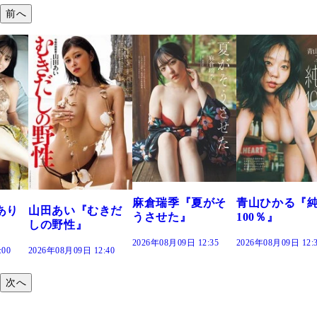
前へ
溝端 葵『もう
つの、あおい
で。』
2026年08月09日 12:
麻倉瑞季『夏がそ
青山ひかる『純度
きだ
うさせた』
100％』
2026年08月09日 12:35
2026年08月09日 12:30
:40
次へ