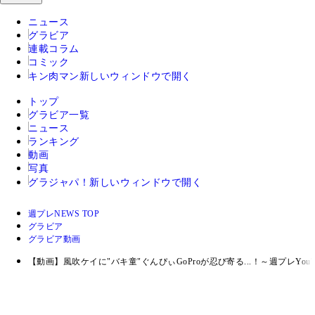
ニュース
グラビア
連載コラム
コミック
キン肉マン
新しいウィンドウで開く
トップ
グラビア一覧
ニュース
ランキング
動画
写真
グラジャパ！
新しいウィンドウで開く
週プレNEWS TOP
グラビア
グラビア動画
【動画】風吹ケイに"バキ童"ぐんぴぃGoProが忍び寄る...！～週プレYouTube