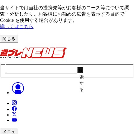
当サイトでは当社の提携先等がお客様のニーズ等について調
査・分析したり、お客様にお勧めの広告を表⽰する⽬的で
Cookie を使⽤する場合があります。
詳しくはこちら
閉じる
検
索
す
る
メニュ