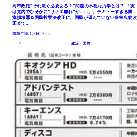
高市政権"それ急ぐ必要ある？"問題の不穏な力学とは？ 「実
は党内でひそかに"サナエ離れ"が......」。テキトーすぎる国
旗損壊罪＆国民投票法改正に、国民が望んでいない皇室典範改
正まで...
2026年06月28日 07:00
政治・国際