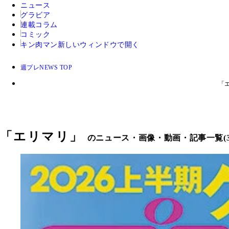
ニュース
グラビア
連載コラム
コミック
キン肉マン
新しいウィンドウで開く
週プレNEWS TOP
「
「
エリマリ
」
のニュース・画像・動画・記事一覧(3