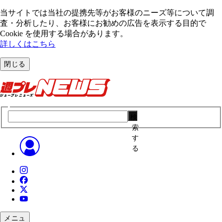
当サイトでは当社の提携先等がお客様のニーズ等について調
査・分析したり、お客様にお勧めの広告を表⽰する⽬的で
Cookie を使⽤する場合があります。
詳しくはこちら
閉じる
検
索
す
る
メニュ