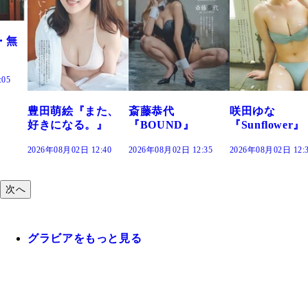
た、
斎藤恭代
咲田ゆな
藤水咲桜『花
』
『BOUND』
『Sunflower』
だまり』
:40
2026年08月02日 12:35
2026年08月02日 12:30
2026年08月02日 12:
次へ
グラビアをもっと見る