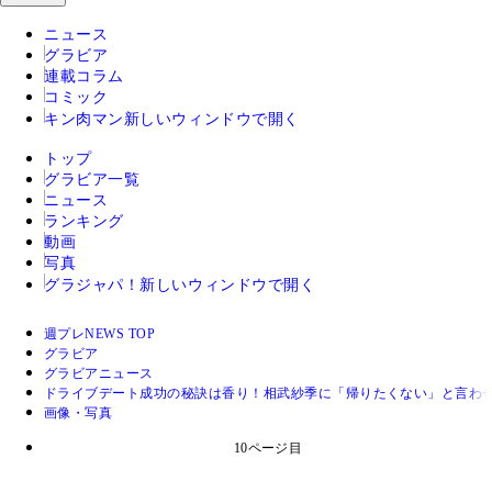
ニュース
グラビア
連載コラム
コミック
キン肉マン
新しいウィンドウで開く
トップ
グラビア一覧
ニュース
ランキング
動画
写真
グラジャパ！
新しいウィンドウで開く
週プレNEWS TOP
グラビア
グラビアニュース
ドライブデート成功の秘訣は香り！相武紗季に「帰りたくない」と言わ
画像・写真
10ページ目