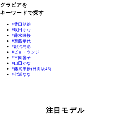
グラビアを
キーワードで探す
豊田萌絵
咲田ゆな
藤水咲桜
斎藤恭代
鍛治島彩
ピョ・ウンジ
三園響子
山田かな
藤嶌果歩(日向坂46)
七瀬なな
注目モデル