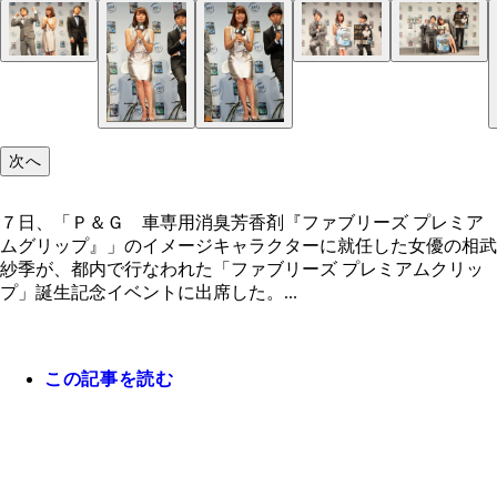
“理想のドライブデート”対決に勝ち、相武の隣に座
「ブサイクは匂いじゃ消えないんですよ」とツッコ
相武に二度も「あーん」をさせる綾部
井上の番になっても後部座席部分に入り込む綾部に
「井上紗季、しっくりくるな～」という井上の発言
予想外の結末にガッツポーズする井上と落胆の表情
上をうらやむ綾部。相武は「やっぱり香りって力を
部
武も笑顔
「しっくり？」といぶかしむ相武
かべる綾部
ているもの」と勝因をアピール
次へ
７日、「Ｐ＆Ｇ 車専用消臭芳香剤『ファブリーズ プレミア
ムグリップ』」のイメージキャラクターに就任した女優の相武
紗季が、都内で行なわれた「ファブリーズ プレミアムクリッ
プ」誕生記念イベントに出席した。...
この記事を読む
勝利者の井上の腕にそっと手をかける相武。あまり
しさに井上は全身で喜びを表した