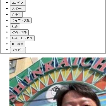
エンタメ
スポーツ
クルマ
ライフ・文化
社会
政治・国際
経済・ビジネス
IT・科学
グラビア